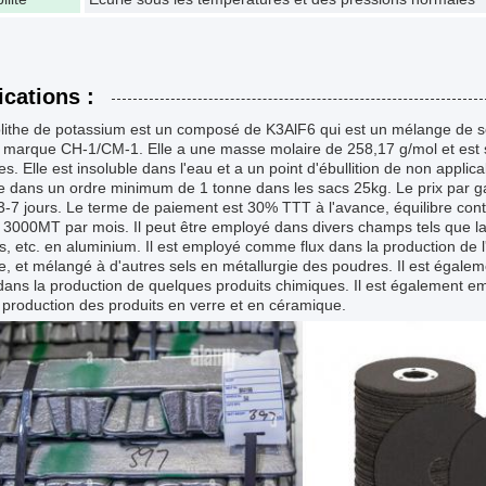
ications :
lithe de potassium est un composé de K3AlF6 qui est un mélange de sel
a marque CH-1/CM-1. Elle a une masse molaire de 258,17 g/mol et est s
s. Elle est insoluble dans l'eau et a un point d'ébullition de non applica
e dans un ordre minimum de 1 tonne dans les sacs 25kg. Le prix par g
3-7 jours. Le terme de paiement est 30% TTT à l'avance, équilibre contr
 3000MT par mois. Il peut être employé dans divers champs tels que la 
, etc. en aluminium. Il est employé comme flux dans la production de l
, et mélangé à d'autres sels en métallurgie des poudres. Il est égal
 dans la production de quelques produits chimiques. Il est également em
 production des produits en verre et en céramique.