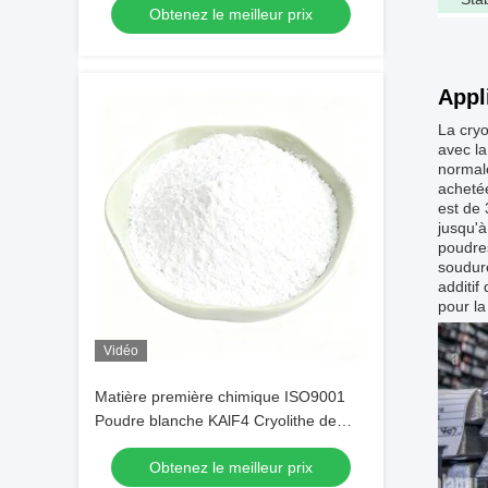
Obtenez le meilleur prix
les industries chimiques
Appl
La cryo
avec l
normale
acheté
est de 
jusqu'à
poudres
soudure
additif
pour la
Vidéo
Matière première chimique ISO9001
Poudre blanche KAlF4 Cryolithe de
potassium pour l'optimisation des
Obtenez le meilleur prix
revêtements métalliques