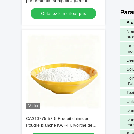
performance fabriqués à partir de
cryolite de sodium blanc pur pour la
Para
Obtenez le meilleur prix
production industrielle
Pro
Nom
pro
La 
mol
Den
Solu
Poi
d'éb
Toxi
Util
Vidéo
Dan
CAS13775-52-5 Produit chimique
Dur
con
Poudre blanche KAlF4 Cryolithe de
potassium - Libérer le potentiel dans
Stab