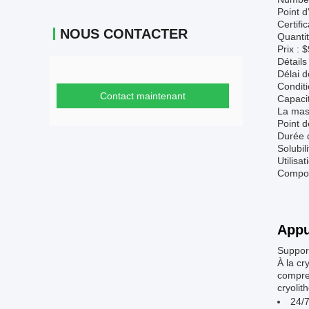
Point d
Certifi
NOUS CONTACTER
Quanti
Prix : 
Détail
Délai d
Conditi
Contact maintenant
Capaci
La mas
Point d
Durée 
Solubil
Utilisa
Composé
Appu
Support
À la cr
compren
cryolit
24/7