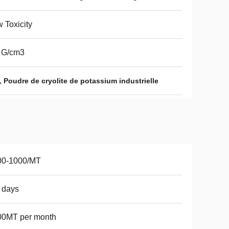
 Toxicity
 G/cm3
,
Poudre de cryolite de potassium industrielle
00-1000/MT
 days
00MT per month