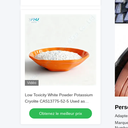
Vidéo
Low Toxicity White Powder Potassium
Cryolite CAS13775-52-5 Used as
Pers
Brazing Fluxes for Copper
Obtenez le meilleur prix
Adaptez
Marque
Number