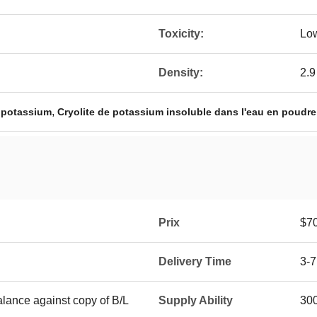
Toxicity:
Low
Density:
2.9
,
e potassium
Cryolite de potassium insoluble dans l'eau en poudre
Prix
$7
Delivery Time
3-7
lance against copy of B/L
Supply Ability
30