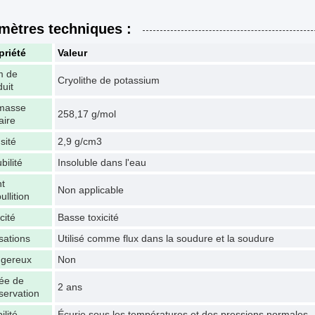
mètres techniques :
priété
Valeur
 de
Cryolithe de potassium
duit
masse
258,17 g/mol
aire
sité
2,9 g/cm3
bilité
Insoluble dans l'eau
nt
Non applicable
ullition
cité
Basse toxicité
isations
Utilisé comme flux dans la soudure et la soudure
gereux
Non
ée de
2 ans
servation
ilité
Écurie sous les températures et des pressions normales