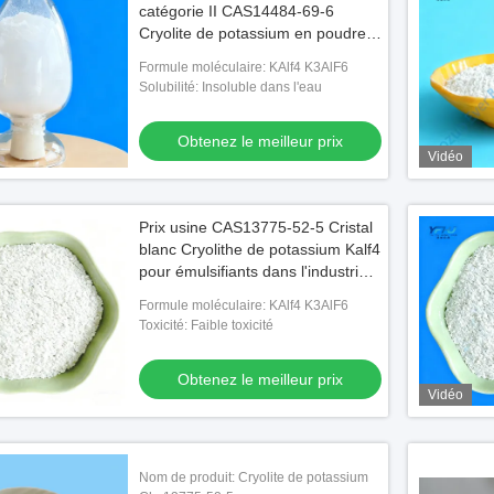
catégorie II CAS14484-69-6
Cryolite de potassium en poudre
blanche utilisée comme
Formule moléculaire: KAlf4 K3AlF6
émulsifiant pour le verre
Solubilité: Insoluble dans l'eau
Obtenez le meilleur prix
Vidéo
Prix usine CAS13775-52-5 Cristal
blanc Cryolithe de potassium Kalf4
pour émulsifiants dans l'industrie
du verre
Formule moléculaire: KAlf4 K3AlF6
Toxicité: Faible toxicité
Vidéo
Vidé
Obtenez le meilleur prix
Vidéo
re Sandy Potassium
Poudre blanche Saline chimique
K3AlF
 Absort en aluminium
inorganique Cryolite de potassium
Cryol
K3AlF6
Nom de produit: Cryolite de potassium
le meilleur prix
Obtenez le meilleur prix