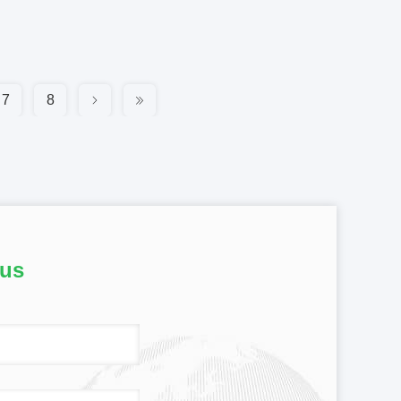
7
8
ous