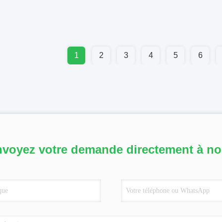
1
2
3
4
5
6
voyez votre demande directement à n