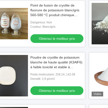
Point de fusion de cryolite de
fluorure de potassium blanc/gris
560-580 °C produit chimique
industriel pour diverses
Dangereux: Non
applications de fabrication
Couleur: Blanc/gris
Obtenez le meilleur prix
Poudre de cryolite de potassium
blanche de haute qualité (K3AlF6)
à faible toxicité et stable à
température normale
Poids moléculaire: 258.24, 142.08
Densité: 2,9 g/cm3
Obtenez le meilleur prix
Vidéo