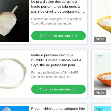
Le prix d'usine des abrasifs à
haute performance fabriqués à
partir de cryolite de sodium blanc
pur pour la production industrielle
Classfication: Halogénure (excepté le
chlorure)
Taper: Fluorure en aluminium
Obtenez le meilleur prix
Vidéo
Matière première chimique
ISO9001 Poudre blanche KAlF4
Cryolithe de potassium pour
l'optimisation des revêtements
Formule moléculaire: KAlf4 K3AlF6
métalliques
Solubilité: Insoluble dans l'eau
Obtenez le meilleur prix
Vidéo
Produit chimique de catégorie I/de