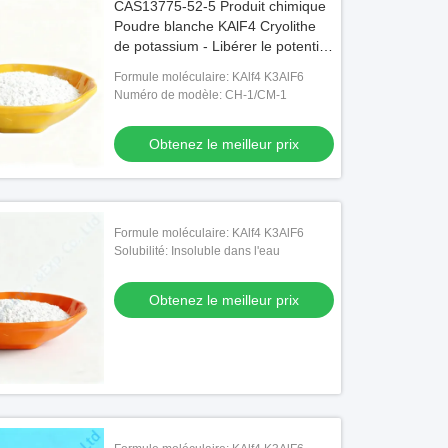
CAS13775-52-5 Produit chimique
Poudre blanche KAlF4 Cryolithe
de potassium - Libérer le potentiel
dans les industries chimiques
Formule moléculaire: KAlf4 K3AlF6
Numéro de modèle: CH-1/CM-1
Obtenez le meilleur prix
Formule moléculaire: KAlf4 K3AlF6
Solubilité: Insoluble dans l'eau
Obtenez le meilleur prix