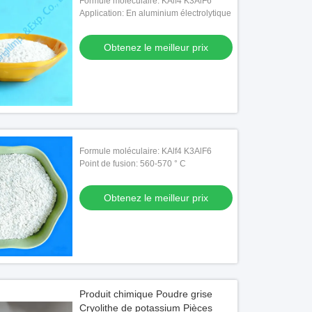
Formule moléculaire: KAlf4 K3AlF6
Application: En aluminium électrolytique
Obtenez le meilleur prix
Formule moléculaire: KAlf4 K3AlF6
Point de fusion: 560-570 ° C
Obtenez le meilleur prix
o
6 Produit Industriel de Flux pour
ite de Potassium Cristalline
Produit chimique Poudre grise
Obtenez le meilleur prix
Cryolithe de potassium Pièces