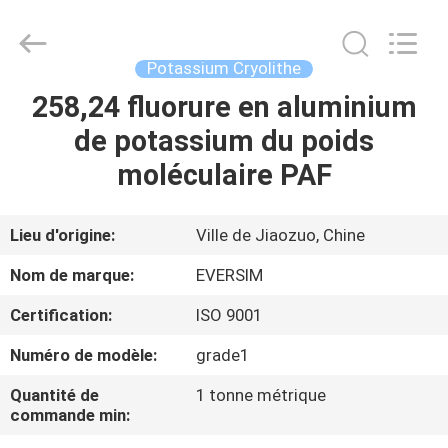
Jiaozuo
Eversim
Imp.&Exp.Co.,Ltd.
All
Rights
Potassium Cryolithe
Reserved.
258,24 fluorure en aluminium
À
de potassium du poids
LA
moléculaire PAF
MAISON
PRODUITS
Lieu d'origine:
Ville de Jiaozuo, Chine
Nom de marque:
EVERSIM
VIDÉOS
Certification:
ISO 9001
Numéro de modèle:
grade1
À
PROPOS
Quantité de
1 tonne métrique
commande min:
DE