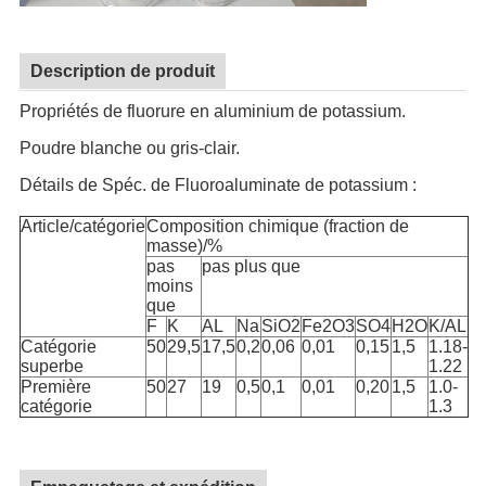
Description de produit
Propriétés de fluorure en aluminium de potassium.
Poudre blanche ou gris-clair.
Détails de Spéc. de Fluoroaluminate de potassium :
Article/catégorie
Composition chimique (fraction de
masse)/%
pas
pas plus que
moins
que
F
K
AL
Na
SiO2
Fe2O3
SO4
H2O
K/AL
Catégorie
50
29,5
17,5
0,2
0,06
0,01
0,15
1,5
1.18-
superbe
1.22
Première
50
27
19
0,5
0,1
0,01
0,20
1,5
1.0-
catégorie
1.3