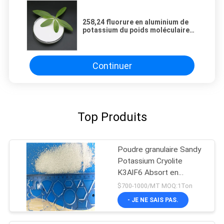
258,24 fluorure en aluminium de
potassium du poids moléculaire
PAF
Continuer
Top Produits
Poudre granulaire Sandy
Potassium Cryolite
K3AlF6 Absort en
aluminium
$700-1000/MT MOQ:1Ton
- JE NE SAIS PAS.