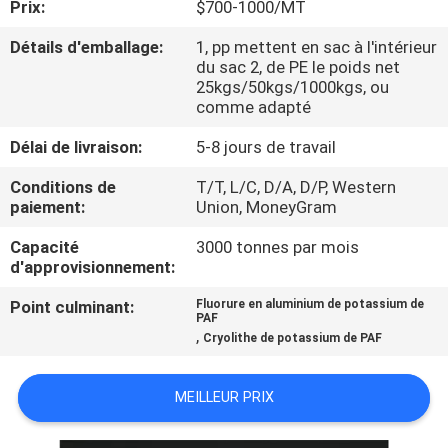
Prix:
$700-1000/MT
NOUS
Détails d'emballage:
1, pp mettent en sac à l'intérieur
du sac 2, de PE le poids net
VISITE
25kgs/50kgs/1000kgs, ou
comme adapté
DE
L'USINE
Délai de livraison:
5-8 jours de travail
Conditions de
T/T, L/C, D/A, D/P, Western
paiement:
Union, MoneyGram
CONTRÔLE
DE
Capacité
3000 tonnes par mois
d'approvisionnement:
LA
Point culminant:
Fluorure en aluminium de potassium de
QUALITÉ
PAF
,
Cryolithe de potassium de PAF
NOUS
MEILLEUR PRIX
CONTACTER