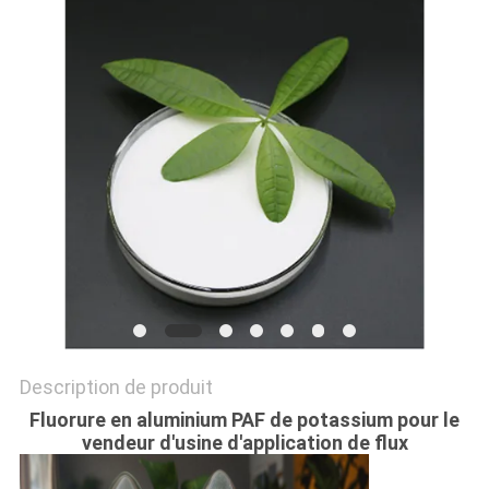
NOUVELLES
LES
AFFAIRES
DEMANDEZ
UN DEVIS
PLAN
DU
SITE
Description de produit
Fluorure en aluminium PAF de potassium pour le
vendeur d'usine d'application de flux
POLITIQUE