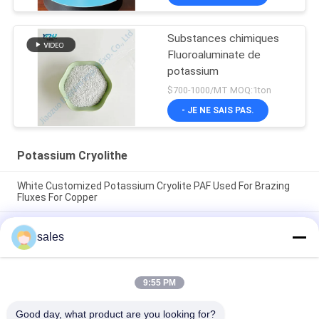
Substances chimiques
Fluoroaluminate de
potassium
$700-1000/MT MOQ:1ton
- JE NE SAIS PAS.
Potassium Cryolithe
White Customized Potassium Cryolite PAF Used For Brazing
Fluxes For Copper
Le prix d'usine des abrasifs à haute performance fabriqués à
sales
partir de cryolite de sodium blanc pur pour la production
industrielle
CAS13775-52-5 Produit chimique Poudre blanche KAlF4
9:55 PM
Cryolithe de potassium - Libérer le potentiel dans les
industries chimiques
Good day, what product are you looking for?