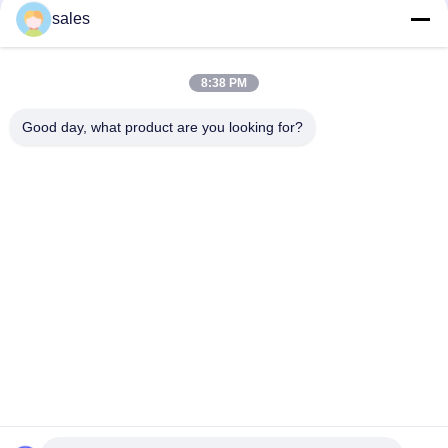
DE
usines d'aluminium turques : lutte
sales
CONFIDENTIALITÉ
contre le jaunissement de surface
dans les processus de brasage
8:38 PM
loading...
Good day, what product are you looking for?
Catégories populaires
Tous
Sodium Cryolithe
Potassium Cryolithe
Fluorure En 
Sels De Fluorure
Aluminium
Coke Calciné De 
Bloc De Carbone 
Pétrole
D'anode
Bloc De Carbone À 
Le Fluorure De 
Cathode
Sodium En Poudre