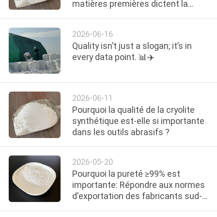
matières premières dictent la
NOUS
conformité des exportations pour
les abrasifs de précision ?
2026-06-16
VISITE
Quality isn’t just a slogan; it’s in
DE
every data point. 📊✈️
L'USINE
2026-06-11
CONTRÔLE
Pourquoi la qualité de la cryolite
DE
synthétique est-elle si importante
dans les outils abrasifs ?
LA
QUALITÉ
2026-05-20
Pourquoi la pureté ≥99% est
NOUS
importante: Répondre aux normes
d'exportation des fabricants sud-
CONTACTER
coréens d'outils de meulage