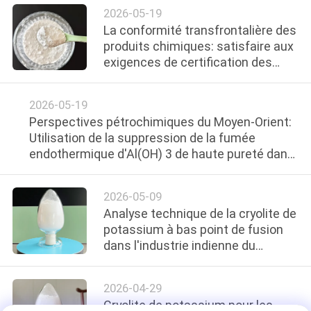
2026-05-19
NOUVELLES
La conformité transfrontalière des
produits chimiques: satisfaire aux
LES
exigences de certification des
importations d'hydroxyde
AFFAIRES
d'aluminium sur les marchés
2026-05-19
émergents
Perspectives pétrochimiques du Moyen-Orient:
DEMANDEZ
Utilisation de la suppression de la fumée
UN DEVIS
endothermique d'Al(OH) 3 de haute pureté dans
les plastiques PP/PE sans halogène
2026-05-09
PLAN
Analyse technique de la cryolite de
DU
potassium à bas point de fusion
SITE
dans l'industrie indienne du
brasage en acier inoxydable
2026-04-29
POLITIQUE
Cryolite de potassium pour les