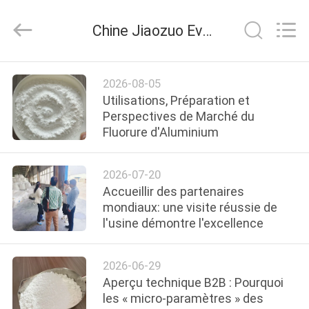
Jiaozuo
Eversim
Imp.&Exp.Co.,Ltd.
Chine Jiaozuo Eversim Imp.&Exp.Co.,Ltd nouvelles de la société
All
Rights
Reserved.
À
2026-08-05
LA
Utilisations, Préparation et
Perspectives de Marché du
MAISON
Fluorure d'Aluminium
PRODUITS
2026-07-20
Accueillir des partenaires
VIDÉOS
mondiaux: une visite réussie de
l'usine démontre l'excellence
À
2026-06-29
PROPOS
Aperçu technique B2B : Pourquoi
DE
les « micro-paramètres » des