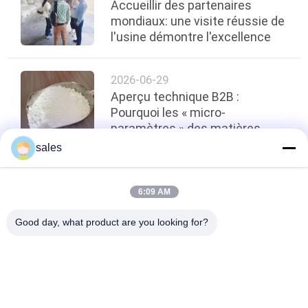
Accueillir des partenaires
mondiaux: une visite réussie de
l'usine démontre l'excellence
2026-06-29
Aperçu technique B2B :
Pourquoi les « micro-
paramètres » des matières
premières dictent la conformité
sales
des exportations pour les
abrasifs de précision ?
top
6:09 AM
Good day, what product are you looking for?
Catégories populaires
Tous
Sodium Cryolithe
Potassium Cryolithe