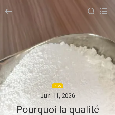
Jiaozuo
Eversim
Imp.&Exp.Co.,Ltd.
All
Rights
Reserved.
À
LA
MAISON
PRODUITS
VIDÉOS
NEWS
À
Jun 11, 2026
PROPOS
Pourquoi la qualité
DE