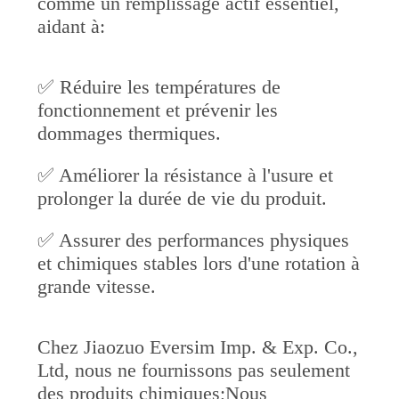
comme un remplissage actif essentiel,
NOUVELLES
aidant à:
LES
✅ Réduire les températures de
fonctionnement et prévenir les
AFFAIRES
dommages thermiques.
DEMANDEZ
✅ Améliorer la résistance à l'usure et
prolonger la durée de vie du produit.
UN DEVIS
✅ Assurer des performances physiques
PLAN
et chimiques stables lors d'une rotation à
DU
grande vitesse.
SITE
Chez Jiaozuo Eversim Imp. & Exp. Co.,
Ltd, nous ne fournissons pas seulement
POLITIQUE
des produits chimiques;Nous