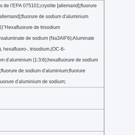
es de l'EPA 075101;cryolite [allemand];fluorure
allemand];fluorure de sodium d'aluminium
)"Hexafluorure de trisodium
oroaluminate de sodium (Na3AlF6);Aluminate
), hexafluoro-, trisodium,(OC-6-
ium d'aluminium (1:3:6);hexafluorure de sodium
m;fluorure de sodium d'aluminium;fluorure
luorure d'aluminium de sodium;