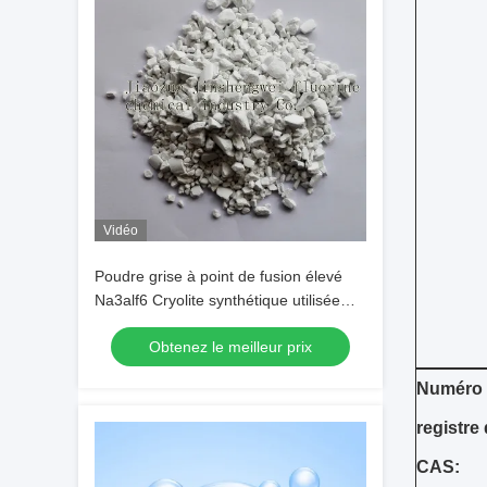
Vidéo
Poudre grise à point de fusion élevé
Na3alf6 Cryolite synthétique utilisée
comme flux d'électrolyse de
Obtenez le meilleur prix
l'aluminium
Numéro
registre
CAS: