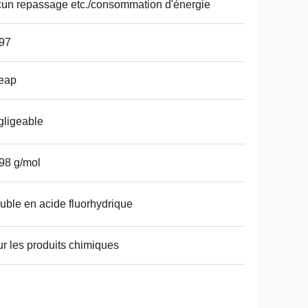
un repassage etc./consommation d'énergie
97
eap
ligeable
98 g/mol
uble en acide fluorhydrique
r les produits chimiques