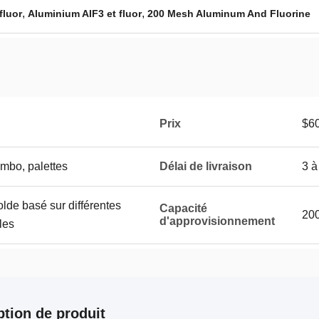
,
,
fluor
Aluminium AIF3 et fluor
200 Mesh Aluminum And Fluorine
Prix
$6
umbo, palettes
Délai de livraison
3 à
lde basé sur différentes
Capacité
200
d'approvisionnement
les
ption de produit