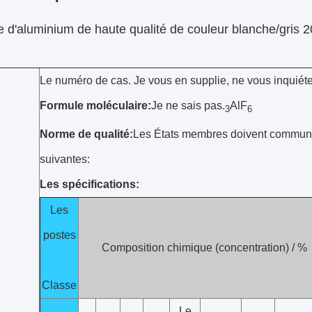
e d'aluminium de haute qualité de couleur blanche/gri
Le numéro de cas. Je vous en supplie, ne vous inquiét
Formule moléculaire:
Je ne sais pas.
AlF
3
6
Norme de qualité:
Les États membres doivent communiq
suivantes:
Les spécifications:
Les
postes
Composition chimique (concentration) / %
Classe
Le