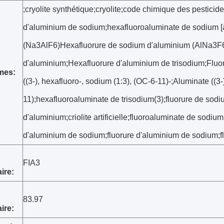
;cryolite synthétique;cryolite;code chimique des pesticid
d'aluminium de sodium;hexafluoroaluminate de sodium [
(Na3AlF6)Hexafluorure de sodium d'aluminium (AlNa3F6
d'aluminium;Hexafluorure d'aluminium de trisodium;Flu
mes:
((3-), hexafluoro-, sodium (1:3), (OC-6-11)-;Aluminate ((3-
11);hexafluoroaluminate de trisodium(3);fluorure de sod
d'aluminium;criolite artificielle;fluoroaluminate de sodiu
d'aluminium de sodium;fluorure d'aluminium de sodium;f
FIA3
ire:
83.97
ire: