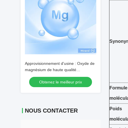
Synony
Approvisionnement d'usine : Oxyde de
magnésium de haute qualité
(personnalisable sur demande) — N°
Obtenez le meilleur prix
CAS 1309-48-4
Formule
molécula
Poids
NOUS CONTACTER
molécula