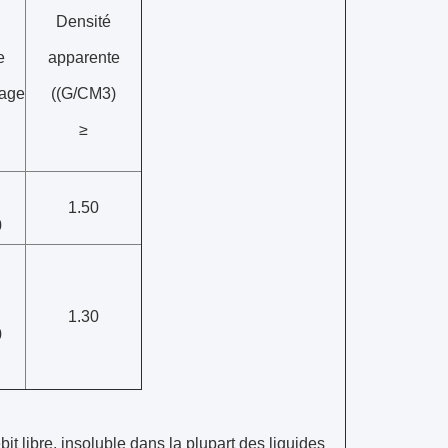
Densité
e
apparente
mage
((G/CM3)
≥
1.50
0
1.30
0
it libre, insoluble dans la plupart des liquides