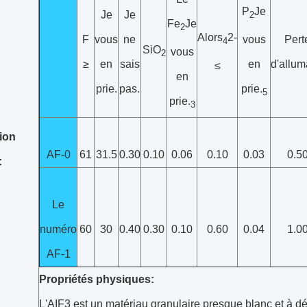
P
Je
Je
Je
2
Fe
Je
2
Alors
2-
F
vous
ne
Pert
vous
4
SiO
vous
2
≥
en
sais
d'allu
en
≤
en
prie.
pas.
prie.
5
prie.
3
ion
AF-0
61
31.5
0.30
0.10
0.06
0.10
0.03
0.5
:
Le
numéro
60
30
0.40
0.30
0.10
0.60
0.04
1.0
AF-1
Propriétés physiques:
L'AIF3 est un matériau granulaire presque blanc et à déb