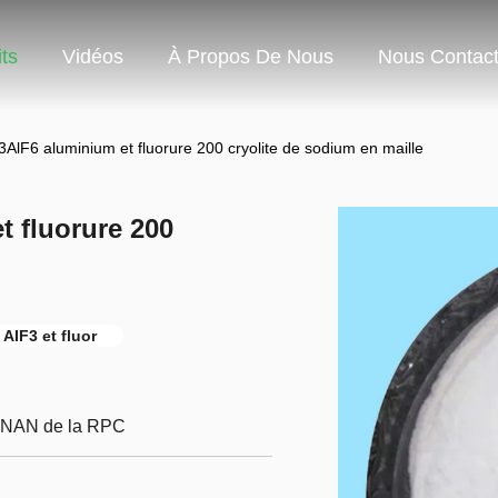
ts
Vidéos
À Propos De Nous
Nous Contact
a3AlF6 aluminium et fluorure 200 cryolite de sodium en maille
t fluorure 200
AIF3 et fluor
ENAN de la RPC