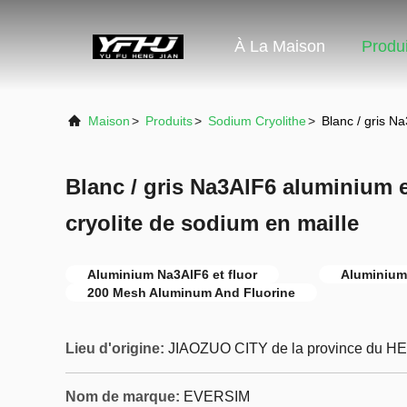
À La Maison
Produi
Maison
>
Produits
>
Sodium Cryolithe
>
Blanc / gris N
Blanc / gris Na3AlF6 aluminium e
cryolite de sodium en maille
Aluminium Na3AlF6 et fluor
Aluminium 
200 Mesh Aluminum And Fluorine
Lieu d'origine:
JIAOZUO CITY de la province du H
Nom de marque:
EVERSIM