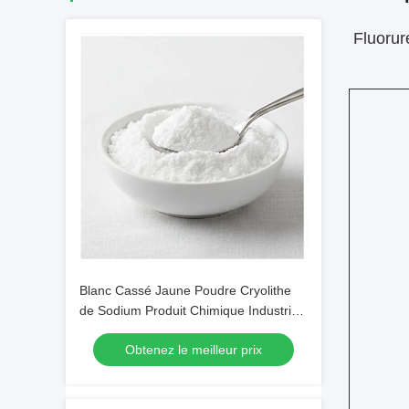
Fluorur
Blanc Cassé Jaune Poudre Cryolithe
de Sodium Produit Chimique Industriel
avec un Poids Moléculaire de 209,94
Obtenez le meilleur prix