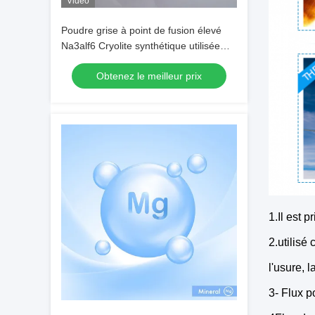
Vidéo
Poudre grise à point de fusion élevé
Na3alf6 Cryolite synthétique utilisée
comme flux d'électrolyse de
Obtenez le meilleur prix
l'aluminium
1.Il est 
2.utilisé
l'usure, 
3- Flux po