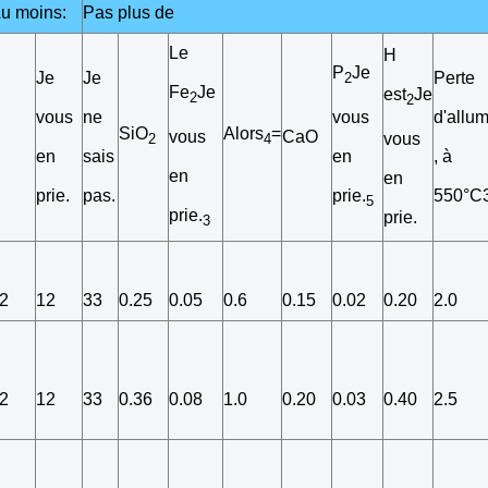
u moins:
Pas plus de
Le
H
P
Je
Je
Je
Perte
2
Fe
Je
est
Je
2
2
vous
ne
d'allu
vous
SiO
Alors
=
CaO
vous
vous
2
4
en
sais
, à
en
en
en
prie.
pas.
550°C
prie.
5
prie.
prie.
3
2
12
33
0.25
0.05
0.6
0.15
0.02
0.20
2.0
2
12
33
0.36
0.08
1.0
0.20
0.03
0.40
2.5