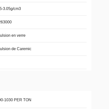
5-3.05g/cm3
263000
lsion en verre
ulsion de Caremic
00-1030 PER TON