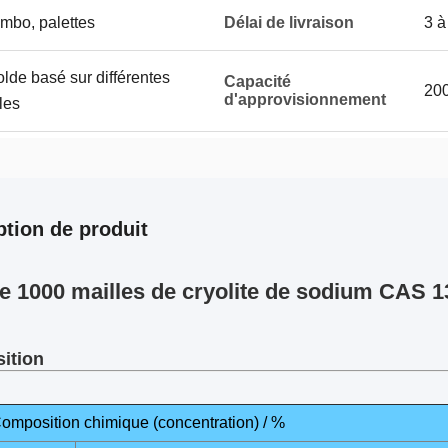
umbo, palettes
Délai de livraison
3 à
lde basé sur différentes
Capacité
200
d'approvisionnement
les
ption de produit
e 1000 mailles de cryolite de sodium CAS 1
ition
omposition chimique (concentration) / %