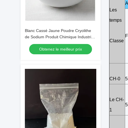
A
Les
temps
Blanc Cassé Jaune Poudre Cryolithe
F
de Sodium Produit Chimique Industriel
Classe
avec un Poids Moléculaire de 209,94
Obtenez le meilleur prix
CH-0
5
Le CH-
5
1