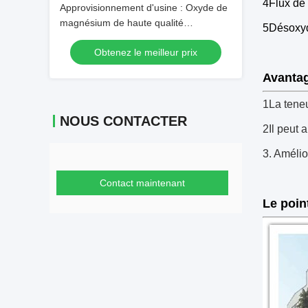
4Flux de
Approvisionnement d'usine : Oxyde de
magnésium de haute qualité
5Désoxyd
(personnalisable sur demande) — N°
Obtenez le meilleur prix
CAS 1309-48-4
Avanta
1La teneu
NOUS CONTACTER
2Il peut 
3. Amélior
Contact maintenant
Le poin