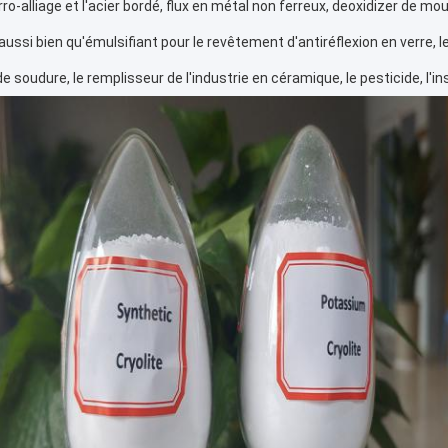
rro-alliage et l'acier bordé, flux en métal non ferreux, deoxidizer de m
 aussi bien qu'émulsifiant pour le revêtement d'antiréflexion en verre, le 
e soudure, le remplisseur de l'industrie en céramique, le pesticide, l'in