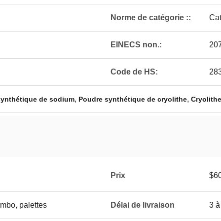
Norme de catégorie ::
Cat
EINECS non.:
20
Code de HS:
28
,
,
synthétique de sodium
Poudre synthétique de cryolithe
Cryolith
Prix
$6
umbo, palettes
Délai de livraison
3 à