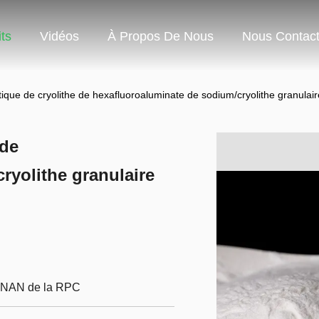
ts
Vidéos
À Propos De Nous
Nous Contact
ique de cryolithe de hexafluoroaluminate de sodium/cryolithe granulair
 de
ryolithe granulaire
ENAN de la RPC