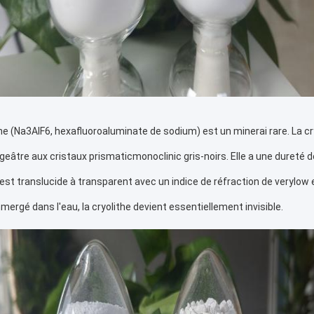
the (Na3AlF6, hexafluoroaluminate de sodium) est un minerai rare. La cr
geâtre aux cristaux prismaticmonoclinic gris-noirs. Elle a une dureté de
e est translucide à transparent avec un indice de réfraction de verylow en
mmergé dans l'eau, la cryolithe devient essentiellement invisible.