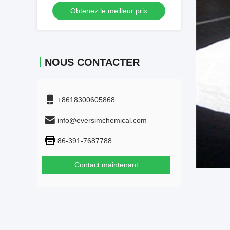
(personnalisable sur demande) — N°
Obtenez le meilleur prix
CAS 1309-48-4
NOUS CONTACTER
+8618300605868
info@eversimchemical.com
86-391-7687788
Contact maintenant