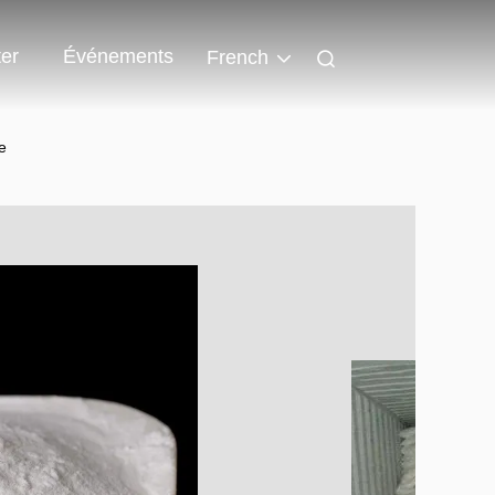
er
Événements
French
e