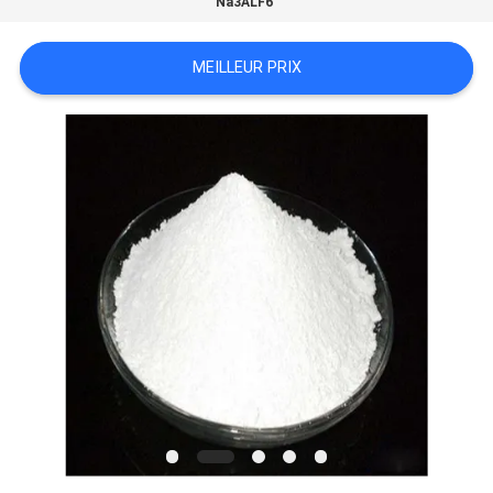
Na3ALF6
NOUVELLES
MEILLEUR PRIX
LES
AFFAIRES
DEMANDEZ
UN DEVIS
PLAN
DU
SITE
POLITIQUE