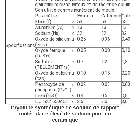
d'aluminium blanc laiteux et de l'acier de ébullit
Son utilisé comme ingrédient de meule.
Paramètre
Extrafin
Catégorie
Cat
Fluor (f)
≥
53
53
53
Aluminium (Al)
≥
13
13
13
Sodium (Na)
≤
32
32
32
Oxyde de silicium
≤
0,25
0,36
0,4
(SiO
)
Spécifications
2
Oxyde ferrique
≤
0,05
0,08
0,1
(Fe
O
)
2
3
Sulfatez
≤
0,7
1,2
1,3
(TELLEMENT
)
42
-
Oxyde de calcium
≤
0,10
0,15
0,2
(cao)
Pentoxyde de
≤
0,02
0,03
0,0
phosphore (P
O
)
2
5
L'eau (H
O)
≤
0,4
0,5
0,8
2
L.O.I sur 550oC≤
≤
2,5
3,0
3,0
Cryolithe synthétique de sodium de rapport
moléculaire élevé de sodium pour en
céramique