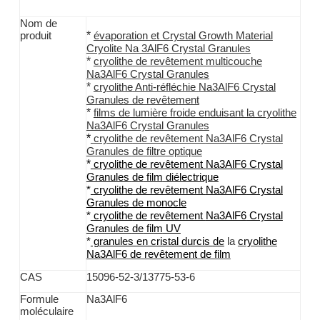
Nom de
*
produit
évaporation et Crystal Growth Material
Cryolite Na 3AlF6 Crystal Granules
*
cryolithe
de revêtement multicouche
Na3AlF6
Crystal Granules
*
cryolithe
Anti-réfléchie
Na3AlF6
Crystal
Granules
de revêtement
*
films de lumière froide enduisant
la cryolithe
Na3AlF6
Crystal Granules
*
cryolithe
de revêtement
Na3AlF6
Crystal
Granules
de
filtre
optique
*
cryolithe
de revêtement
Na3AlF6
Crystal
Granules
de
film
diélectrique
*
cryolithe
de revêtement
Na3AlF6
Crystal
Granules
de monocle
*
cryolithe
de revêtement
Na3AlF6
Crystal
Granules
de
film
UV
la
*
granules
en cristal
durcis
de
cryolithe
Na3AlF6
de
revêtement de film
CAS
15096-52-3/13775-53-6
Formule
Na3AlF6
moléculaire