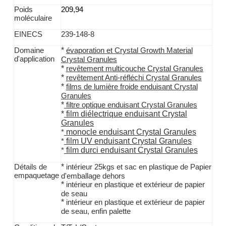
Poids
209,94
moléculaire
EINECS
239-148-8
*
Domaine
évaporation et Crystal Growth Material
d'application
Crystal Granules
*
revêtement multicouche Crystal Granules
*
revêtement Anti-réfléchi Crystal Granules
*
films de lumière froide enduisant Crystal
Granules
*
filtre optique enduisant Crystal Granules
*
film diélectrique enduisant Crystal
Granules
monocle enduisant Crystal Granules
*
film UV enduisant Crystal Granules
*
film durci enduisant Crystal Granules
*
*
Détails de
intérieur 25kgs et sac en plastique de Papier
empaquetage
d'emballage dehors
*
intérieur en plastique et extérieur de papier
de seau
*
intérieur en plastique et extérieur de papier
de seau, enfin palette