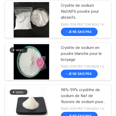
Cryolite de sodium
Na3AlF6 poudre pour
abrasifs
Hexafluoroaluminate de
$600-1030 PER TON MOQ:1 kg ou plus
sodium
- JE NE SAIS PAS.
Cryolite de sodium en
poudre blanche pour le
broyage
$600-1030 PER TON MOQ:1 kg ou plus
- JE NE SAIS PAS.
98%-99% cryolithe de
sodium de Naf de
fluorure de sodium pour
l'électrolyse en aluminium
$600-1030 PER TON MOQ:1 kg ou plus