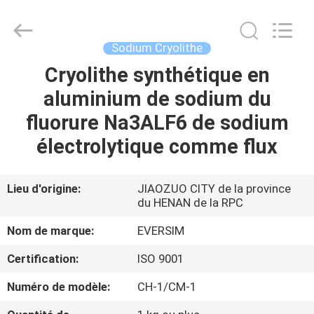
Jiaozuo
Eversim
Imp.&Exp.Co.,Ltd.
All
Rights
Sodium Cryolithe
Reserved.
Cryolithe synthétique en
À
aluminium de sodium du
LA
fluorure Na3ALF6 de sodium
MAISON
électrolytique comme flux
PRODUITS
Lieu d'origine:
JIAOZUO CITY de la province
du HENAN de la RPC
VIDÉOS
Nom de marque:
EVERSIM
À
Certification:
ISO 9001
PROPOS
Numéro de modèle:
CH-1/CM-1
DE