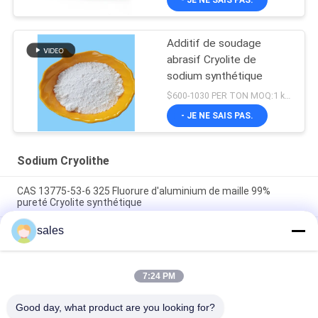
- JE NE SAIS PAS.
Additif de soudage
abrasif Cryolite de
sodium synthétique
$600-1030 PER TON MOQ:1 kg ou plus
- JE NE SAIS PAS.
Sodium Cryolithe
CAS 13775-53-6 325 Fluorure d'aluminium de maille 99%
pureté Cryolite synthétique
sales
Plus de catégorie 1000 industrielle de Mesh Sodium Cryolite
CAS 13775-53-6
Poids moléculaire 209,94 Cryolite de sodium Composé
7:24 PM
chimique Insoluble dans l'eau Idéal pour les procédés de
fabrication industriels
Good day, what product are you looking for?