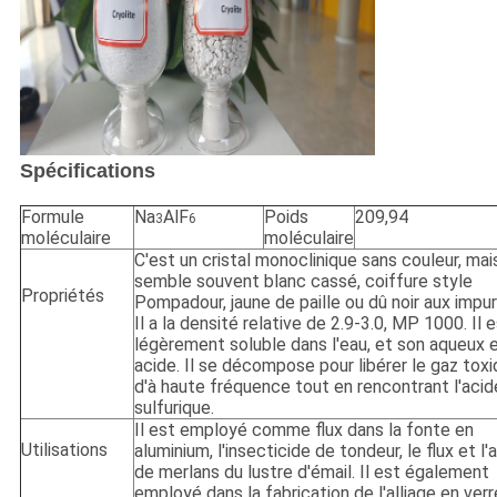
Spécifications
Formule
Na
AlF
Poids
209,94
3
6
moléculaire
moléculaire
C'est un cristal monoclinique sans couleur, mai
semble souvent blanc cassé, coiffure style
Propriétés
Pompadour, jaune de paille ou dû noir aux impu
Il a la densité relative de 2.9-3.0, MP 1000. Il 
légèrement soluble dans l'eau, et son aqueux 
acide. Il se décompose pour libérer le gaz tox
d'à haute fréquence tout en rencontrant l'acid
sulfurique.
Il est employé comme flux dans la fonte en
Utilisations
aluminium, l'insecticide de tondeur, le flux et l
de merlans du lustre d'émail. Il est également
employé dans la fabrication de l'alliage en verr