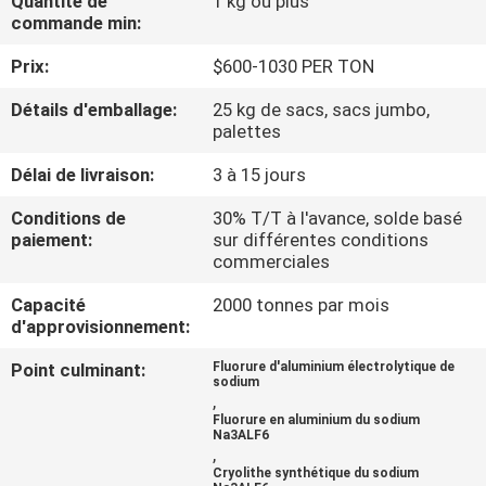
Quantité de
1 kg ou plus
NOUS
commande min:
Prix:
$600-1030 PER TON
VISITE
Détails d'emballage:
25 kg de sacs, sacs jumbo,
DE
palettes
L'USINE
Délai de livraison:
3 à 15 jours
Conditions de
30% T/T à l'avance, solde basé
CONTRÔLE
paiement:
sur différentes conditions
commerciales
DE
LA
Capacité
2000 tonnes par mois
d'approvisionnement:
QUALITÉ
Point culminant:
Fluorure d'aluminium électrolytique de
sodium
,
NOUS
Fluorure en aluminium du sodium
Na3ALF6
CONTACTER
,
Cryolithe synthétique du sodium