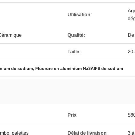
Age
Utilisation:
dé
 Céramique
Qualité:
De 
Taille:
20-
,
inium de sodium
Fluorure en aluminium Na3AlF6 de sodium
Prix
$6
umbo, palettes
Délai de livraison
3 à