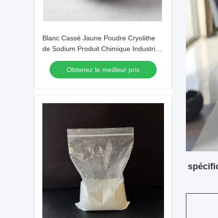
Blanc Cassé Jaune Poudre Cryolithe
de Sodium Produit Chimique Industriel
avec un Poids Moléculaire de 209,94
Obtenez le meilleur prix
spécifi