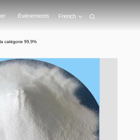
er
Événements
French
la catégorie 99,9%