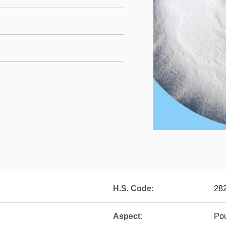
H.S. Code:
28
Aspect:
Pou