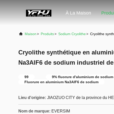
À La Maison
Produi
Maison
>
Produits
>
Sodium Cryolithe
>
Cryolithe synt
Cryolithe synthétique en alumin
Na3AlF6 de sodium industriel de
99
9% fluorure d'aluminium de sodium
Fluorure en aluminium Na3AlF6 de sodium
Lieu d'origine:
JIAOZUO CITY de la province du H
Nom de marque:
EVERSIM