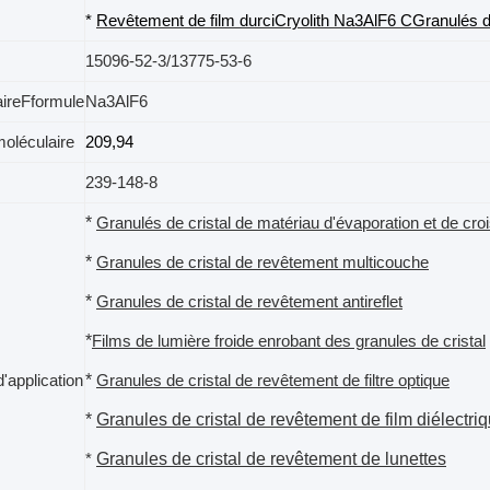
*
Revêtement de film durci
Cryolith Na3AlF6
C
Granulés d
15096-52-3/13775-53-6
aire
F
formule
Na3AlF6
oléculaire
209,94
239-148-8
*
Granulés de cristal de matériau d'évaporation et de croi
*
Granules de cristal de revêtement multicouche
*
Granules de cristal de revêtement antireflet
*
Films de lumière froide enrobant des granules de cristal
*
application
Granules de cristal de revêtement de filtre optique
*
Granules de cristal de revêtement de film diélectri
Granules de cristal de revêtement de lunettes
*