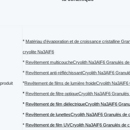
*
Matériau d'évaporation et de croissance cristalline Gran
cryolite Na3AlF6
*
Revêtement multicouche
Cryolith Na3AlF6
Granulés de 
*
Revêtement anti-réfléchissant
Cryolith Na3AlF6
Granulé
*
produit
Revêtement de films de lumière froide
Cryolith Na3AlF6
*
Revêtement de filtre optique
Cryolith Na3AlF6
Granulés 
*
Revêtement de film diélectrique
Cryolith Na3AlF6
Granul
*
Revêtement de lunettes
Cryolith Na3AlF6
Granulés de c
*
Revêtement de film UV
Cryolith Na3AlF6
Granulés de cr