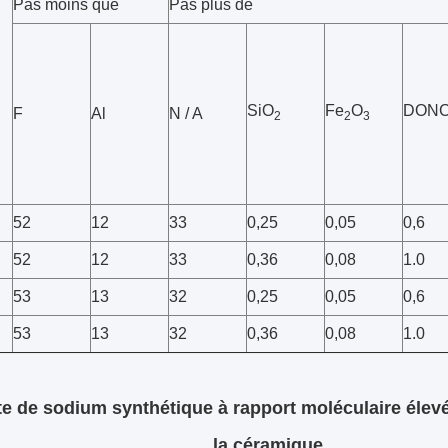
Pas moins que
Pas plus de
SiO
Fe
O
DON
F
Al
N / A
2
2
3
52
12
33
0,25
0,05
0,6
52
12
33
0,36
0,08
1.0
53
13
32
0,25
0,05
0,6
53
13
32
0,36
0,08
1.0
te de sodium synthétique à rapport moléculaire éle
la céramique