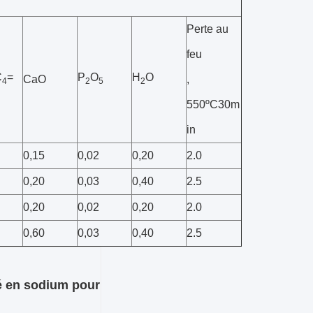
Perte au
feu
C
=
P
O
H
O
CaO
,
4
2
5
2
550ºC30m
in
0,15
0,02
0,20
2.0
0,20
0,03
0,40
2.5
0,20
0,02
0,20
2.0
0,60
0,03
0,40
2.5
vé en sodium pour