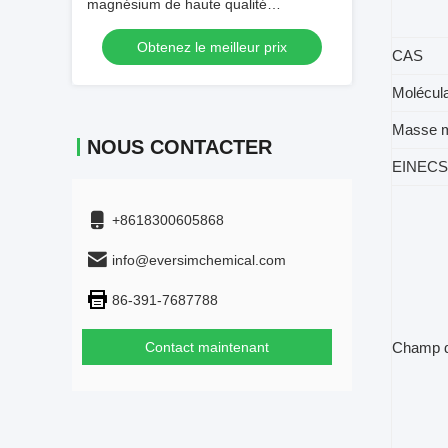
magnésium de haute qualité
(personnalisable sur demande) — N°
Obtenez le meilleur prix
CAS 1309-48-4
CAS
M
olécul
Masse m
NOUS CONTACTER
EINECS
+8618300605868
info@eversimchemical.com
86-391-7687788
Contact maintenant
Champ d'