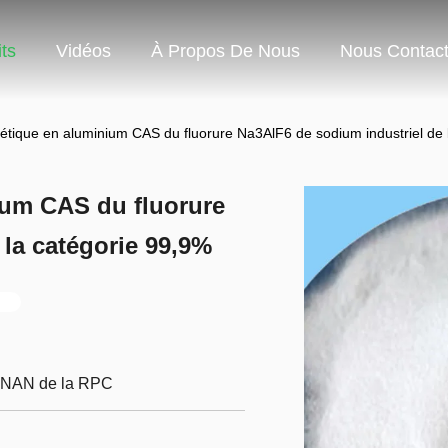
ts
Vidéos
À Propos De Nous
Nous Contact
hétique en aluminium CAS du fluorure Na3AlF6 de sodium industriel de 
ium CAS du fluorure
 la catégorie 99,9%
ENAN de la RPC