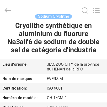
Jiaozuo
Eversim
Imp.&Exp.Co.,Ltd.
All
Rights
Sodium Cryolithe
Reserved.
Cryolithe synthétique en
À
aluminium du fluorure
LA
Na3alf6 de sodium de double
MAISON
sel de catégorie d'industrie
PRODUITS
Lieu d'origine:
JIAOZUO CITY de la province
du HENAN de la RPC
VIDÉOS
Nom de marque:
EVERSIM
À
Certification:
ISO 9001
PROPOS
Numéro de modèle:
CH-1/CM-1
DE