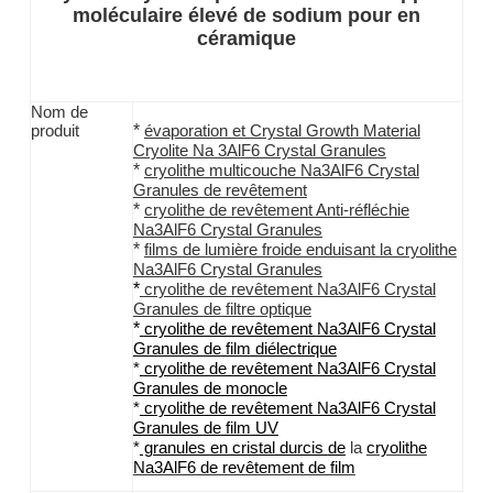
moléculaire élevé de sodium pour en
céramique
Nom de
*
produit
évaporation et Crystal Growth Material
Cryolite Na 3AlF6 Crystal Granules
*
cryolithe
multicouche
Na3AlF6
Crystal
Granules
de revêtement
*
cryolithe
de revêtement
Anti-
réfléchie
Na3AlF6
Crystal Granules
*
films de lumière froide enduisant
la cryolithe
Na3AlF6
Crystal Granules
*
cryolithe
de revêtement
Na3AlF6
Crystal
Granules
de
filtre
optique
*
cryolithe
de revêtement
Na3AlF6
Crystal
Granules
de
film
diélectrique
*
cryolithe
de revêtement
Na3AlF6
Crystal
Granules
de monocle
*
cryolithe
de revêtement
Na3AlF6
Crystal
Granules
de
film
UV
la
*
granules
en cristal
durcis
de
cryolithe
Na3AlF6
de
revêtement de film