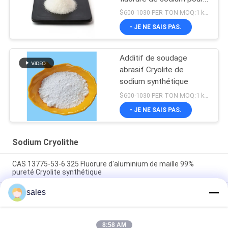
l'électrolyse en aluminium
$600-1030 PER TON MOQ:1 kg ou plus
- JE NE SAIS PAS.
Additif de soudage
abrasif Cryolite de
sodium synthétique
$600-1030 PER TON MOQ:1 kg ou plus
- JE NE SAIS PAS.
Sodium Cryolithe
CAS 13775-53-6 325 Fluorure d'aluminium de maille 99%
pureté Cryolite synthétique
sales
Plus de catégorie 1000 industrielle de Mesh Sodium Cryolite
CAS 13775-53-6
Poids moléculaire 209,94 Cryolite de sodium Composé
8:58 AM