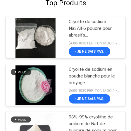
Top Produits
Cryolite de sodium
Na3AlF6 poudre pour
abrasifs
Hexafluoroaluminate de
$600-1030 PER TON MOQ:1 kg ou plus
sodium
- JE NE SAIS PAS.
Cryolite de sodium en
poudre blanche pour le
broyage
$600-1030 PER TON MOQ:1 kg ou plus
- JE NE SAIS PAS.
98%-99% cryolithe de
sodium de Naf de
fluorure de sodium pour