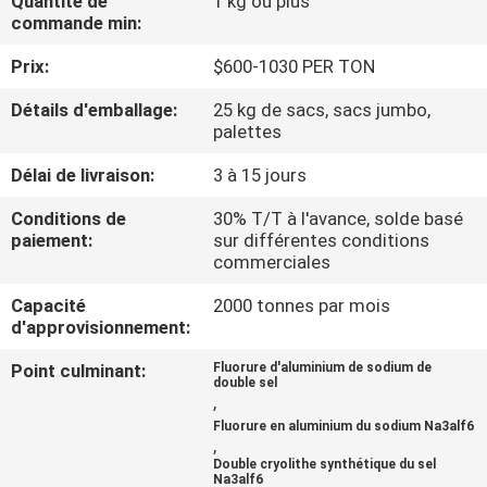
Quantité de
1 kg ou plus
NOUS
commande min:
Prix:
$600-1030 PER TON
VISITE
Détails d'emballage:
25 kg de sacs, sacs jumbo,
DE
palettes
L'USINE
Délai de livraison:
3 à 15 jours
Conditions de
30% T/T à l'avance, solde basé
CONTRÔLE
paiement:
sur différentes conditions
commerciales
DE
LA
Capacité
2000 tonnes par mois
d'approvisionnement:
QUALITÉ
Point culminant:
Fluorure d'aluminium de sodium de
double sel
,
NOUS
Fluorure en aluminium du sodium Na3alf6
CONTACTER
,
Double cryolithe synthétique du sel
Na3alf6