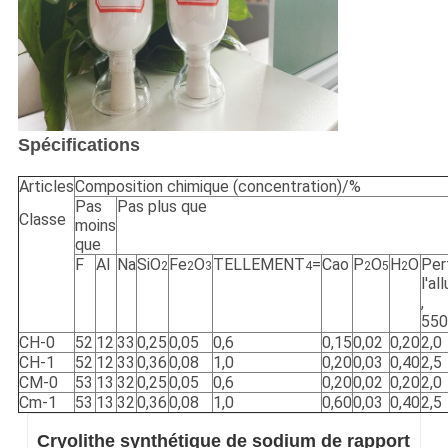
Spécifications
Articles
Composition chimique (concentration)/%
Pas
Pas plus que
Classe
moins
que
F
Al
Na
SiO
Fe
O
TELLEMENT
=
Cao
P
O
H
O
Per
2
2
3
4
2
5
2
l'a
,
550
CH-0
52
12
33
0,25
0,05
0,6
0,15
0,02
0,20
2,0
CH-1
52
12
33
0,36
0,08
1,0
0,20
0,03
0,40
2,5
CM-0
53
13
32
0,25
0,05
0,6
0,20
0,02
0,20
2,0
Cm-1
53
13
32
0,36
0,08
1,0
0,60
0,03
0,40
2,5
Cryolithe synthétique de sodium de rapport