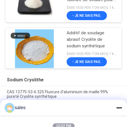
l'électrolyse en aluminium
$600-1030 PER TON MOQ:1 kg ou plus
- JE NE SAIS PAS.
Additif de soudage
abrasif Cryolite de
sodium synthétique
$600-1030 PER TON MOQ:1 kg ou plus
- JE NE SAIS PAS.
Sodium Cryolithe
CAS 13775-53-6 325 Fluorure d'aluminium de maille 99%
pureté Cryolite synthétique
sales
Plus de catégorie 1000 industrielle de Mesh Sodium Cryolite
CAS 13775-53-6
Poids moléculaire 209,94 Cryolite de sodium Composé
12:57 PM