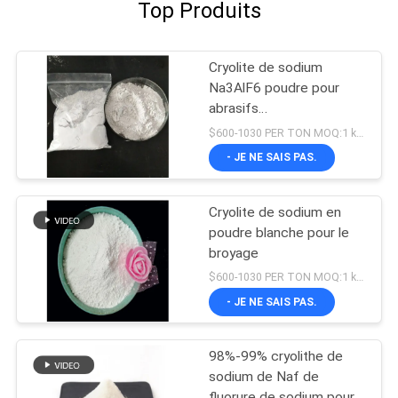
Top Produits
Cryolite de sodium
Na3AlF6 poudre pour
abrasifs
Hexafluoroaluminate de
$600-1030 PER TON MOQ:1 kg ou plus
sodium
- JE NE SAIS PAS.
Cryolite de sodium en
poudre blanche pour le
broyage
$600-1030 PER TON MOQ:1 kg ou plus
- JE NE SAIS PAS.
98%-99% cryolithe de
sodium de Naf de
fluorure de sodium pour