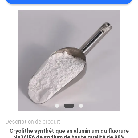
NOUVELLES
LES
AFFAIRES
DEMANDEZ
UN DEVIS
PLAN
DU
SITE
Description de produit
POLITIQUE
Cryolithe synthétique en aluminium du fluorure
Na3AlF6 de sodium de haute qualité de 98%