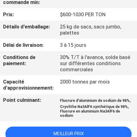
commande min:
NOUS
Prix:
$600-1030 PER TON
VISITE
Détails d'emballage:
25 kg de sacs, sacs jumbo,
palettes
DE
L'USINE
Délai de livraison:
3 à 15 jours
Conditions de
30% T/T à l'avance, solde basé
paiement:
sur différentes conditions
CONTRÔLE
commerciales
DE
Capacité
2000 tonnes par mois
LA
d'approvisionnement:
QUALITÉ
Point culminant:
,
Fluorure d'aluminium de sodium de 98%
,
Cryolithe Na3AlF6 synthétique de 98%
Fluorure en aluminium Na3AlF6 de
NOUS
sodium
CONTACTER
MEILLEUR PRIX