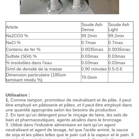
Soude Ash
Soude Ash
Article
Dense
Light
Na2CO3 %
99.2min
99.2min
NaCl %
0.7max
0.7max
Contenu de fer %
0.0035max
0.0035max
Sulfate (S04) %
0.03max
0.03max
% insolubles dans l'eau
0.03max
0.03max
G/ml de densité de la masse
0,90 minutes
0.5-0.6
Dimension particulaire (180um
70.0min
tamisant résidu %)
Utilisation :
1.
Comme tampon, promoteur de neutralisant et de pâte, il peut
être employé en pâtisserie et pâtes, et il peut être employé dans
une quantité appropriée selon les besoins de production.
2. En tant qu'un détergent pour le rinçage de laine, les sels de
bain et pharmaceutiques, agents alcalins dans le bronzage.
3. Utilisé dans l'industrie alimentaire en tant qu'un agent
neutralisant et agent de levage, tel que l'acide aminé, la sauce
de soja et les pâtes telles que le pain cuit à la vapeur et le pain. Il