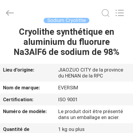
Jiaozuo
Eversim
Imp.&Exp.Co.,Ltd.
All
Rights
Sodium Cryolithe
Reserved.
Cryolithe synthétique en
À
aluminium du fluorure
LA
Na3AlF6 de sodium de 98%
MAISON
PRODUITS
Lieu d'origine:
JIAOZUO CITY de la province
du HENAN de la RPC
VIDÉOS
Nom de marque:
EVERSIM
Certification:
ISO 9001
À
Numéro de modèle:
Le produit doit être présenté
PROPOS
dans un emballage en acier.
DE
Quantité de
1 kg ou plus