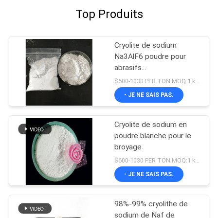
Top Produits
Cryolite de sodium
Na3AlF6 poudre pour
abrasifs
Hexafluoroaluminate de
$600-1030 PER TON MOQ:1 kg ou plus
sodium
- JE NE SAIS PAS.
Cryolite de sodium en
poudre blanche pour le
broyage
$600-1030 PER TON MOQ:1 kg ou plus
- JE NE SAIS PAS.
98%-99% cryolithe de
sodium de Naf de