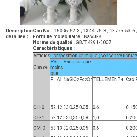
Description
Cas No.
: 15096-52-3 ; 1344-75-8 ; 13775-53-6 
détaillée :
Formule moléculaire :
Na
AlF
3
6
Norme de qualité :
GB/T4291-2007
Caractéristiques :
Articles
Composition chimique (concentration)/
Pas
Pas plus que
Classe
moins
que
F
Al
Na
SiO
Fe
O
TELLEMENT
=
Cao
2
2
3
4
CH-0
52
12
33
0,25
0,05
0,6
0,15
CH-1
52
12
33
0,36
0,08
1,0
0,20
CM-0
53
13
32
0,25
0,05
0,6
0,20