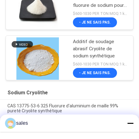
fluorure de sodium pour
l'électrolyse en aluminium
$600-1030 PER TON MOQ:1 kg ou plus
- JE NE SAIS PAS.
Additif de soudage
abrasif Cryolite de
sodium synthétique
$600-1030 PER TON MOQ:1 kg ou plus
- JE NE SAIS PAS.
Sodium Cryolithe
CAS 13775-53-6 325 Fluorure d'aluminium de maille 99%
pureté Cryolite synthétique
sales
Plus de catégorie 1000 industrielle de Mesh Sodium Cryolite
CAS 13775-53-6