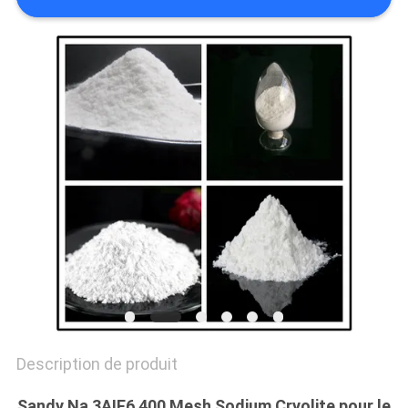
NOUVELLES
LES
AFFAIRES
DEMANDEZ
UN DEVIS
PLAN
DU
SITE
Description de produit
POLITIQUE
Sandy Na 3AIF6 400 Mesh Sodium Cryolite pour le