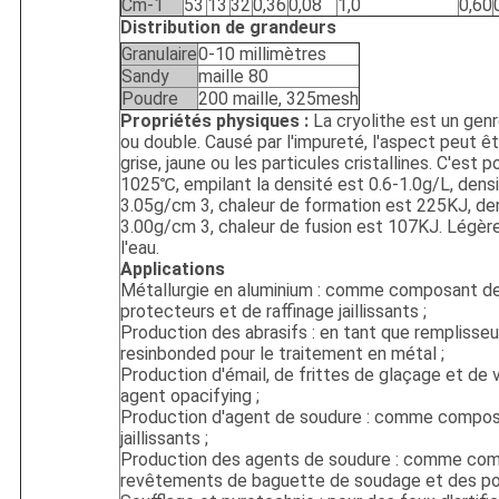
Cm-1
53
13
32
0,36
0,08
1,0
0,60
Distribution de grandeurs
Granulaire
0-10 millimètres
Sandy
maille 80
Poudre
200 maille, 325mesh
Propriétés physiques :
La cryolithe est un gen
ou double. Causé par l'impureté, l'aspect peut êt
grise, jaune ou les particules cristallines. C'est 
1025℃, empilant la densité est 0.6-1.0g/L, densi
3.05g/cm 3, chaleur de formation est 225KJ, den
3.00g/cm 3, chaleur de fusion est 107KJ. Légè
l'eau.
Applications
Métallurgie en aluminium : comme composant de
protecteurs et de raffinage jaillissants ;
Production des abrasifs : en tant que remplisseur
resinbonded pour le traitement en métal ;
Production d'émail, de frittes de glaçage et de 
agent opacifying ;
Production d'agent de soudure : comme compos
jaillissants ;
Production des agents de soudure : comme co
revêtements de baguette de soudage et des po