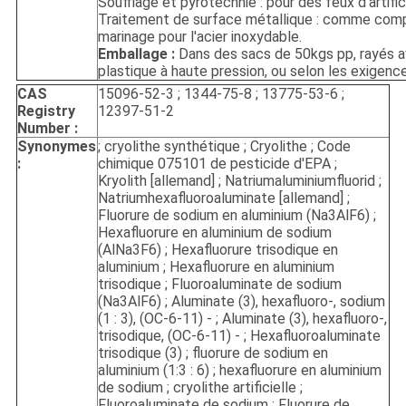
Soufflage et pyrotechnie : pour des feux d'artific
Traitement de surface métallique : comme com
marinage pour l'acier inoxydable.
Emballage :
Dans des sacs de 50kgs pp, rayés av
plastique à haute pression, ou selon les exigence
CAS
15096-52-3 ; 1344-75-8 ; 13775-53-6 ;
Registry
12397-51-2
Number :
Synonymes
; cryolithe synthétique ; Cryolithe ; Code
:
chimique 075101 de pesticide d'EPA ;
Kryolith [allemand] ; Natriumaluminiumfluorid ;
Natriumhexafluoroaluminate [allemand] ;
Fluorure de sodium en aluminium (Na3AlF6) ;
Hexafluorure en aluminium de sodium
(AlNa3F6) ; Hexafluorure trisodique en
aluminium ; Hexafluorure en aluminium
trisodique ; Fluoroaluminate de sodium
(Na3AlF6) ; Aluminate (3), hexafluoro-, sodium
(1 : 3), (OC-6-11) - ; Aluminate (3), hexafluoro-,
trisodique, (OC-6-11) - ; Hexafluoroaluminate
trisodique (3) ; fluorure de sodium en
aluminium (1:3 : 6) ; hexafluorure en aluminium
de sodium ; cryolithe artificielle ;
Fluoroaluminate de sodium ; Fluorure de