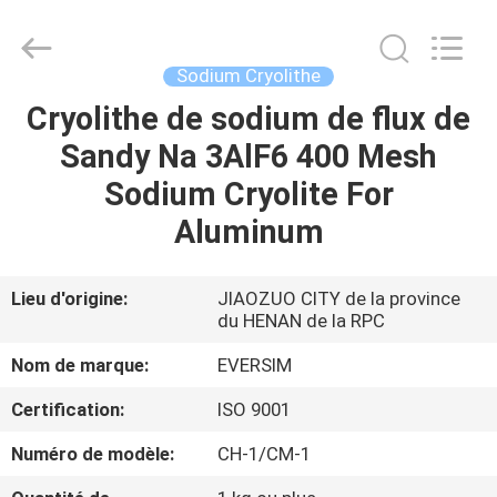
Jiaozuo
Eversim
Imp.&Exp.Co.,Ltd.
All
Rights
Sodium Cryolithe
Reserved.
Cryolithe de sodium de flux de
À
Sandy Na 3AlF6 400 Mesh
LA
Sodium Cryolite For
MAISON
Aluminum
PRODUITS
Lieu d'origine:
JIAOZUO CITY de la province
du HENAN de la RPC
VIDÉOS
Nom de marque:
EVERSIM
À
Certification:
ISO 9001
PROPOS
Numéro de modèle:
CH-1/CM-1
DE