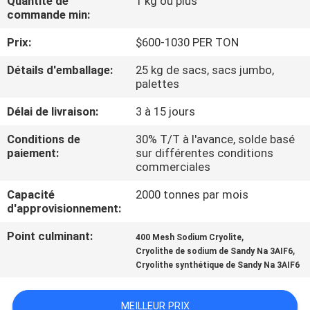
Quantité de
1 kg ou plus
NOUS
commande min:
Prix:
$600-1030 PER TON
VISITE
Détails d'emballage:
25 kg de sacs, sacs jumbo,
DE
palettes
L'USINE
Délai de livraison:
3 à 15 jours
Conditions de
30% T/T à l'avance, solde basé
CONTRÔLE
paiement:
sur différentes conditions
commerciales
DE
LA
Capacité
2000 tonnes par mois
d'approvisionnement:
QUALITÉ
Point culminant:
,
400 Mesh Sodium Cryolite
,
Cryolithe de sodium de Sandy Na 3AIF6
NOUS
Cryolithe synthétique de Sandy Na 3AIF6
CONTACTER
MEILLEUR PRIX