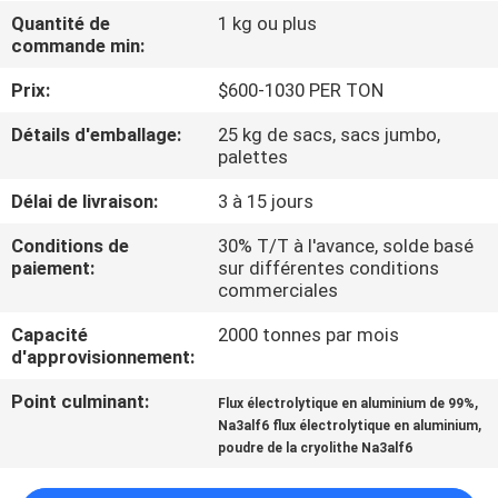
NOUS
Quantité de
1 kg ou plus
commande min:
VISITE
Prix:
$600-1030 PER TON
DE
Détails d'emballage:
25 kg de sacs, sacs jumbo,
palettes
L'USINE
Délai de livraison:
3 à 15 jours
CONTRÔLE
Conditions de
30% T/T à l'avance, solde basé
paiement:
sur différentes conditions
DE
commerciales
LA
Capacité
2000 tonnes par mois
QUALITÉ
d'approvisionnement:
Point culminant:
,
Flux électrolytique en aluminium de 99%
NOUS
,
Na3alf6 flux électrolytique en aluminium
poudre de la cryolithe Na3alf6
CONTACTER