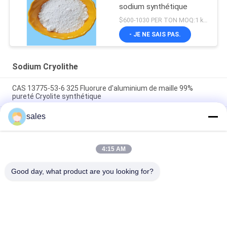
sodium synthétique
$600-1030 PER TON MOQ:1 kg ou plus
- JE NE SAIS PAS.
Sodium Cryolithe
CAS 13775-53-6 325 Fluorure d'aluminium de maille 99%
pureté Cryolite synthétique
sales
Plus de catégorie 1000 industrielle de Mesh Sodium Cryolite
CAS 13775-53-6
Poids moléculaire 209,94 Cryolite de sodium Composé
4:15 AM
chimique Insoluble dans l'eau Idéal pour les procédés de
fabrication industriels
Good day, what product are you looking for?
Catégories populaires
Tous
Sodium Cryolithe
Potassium Cryolithe