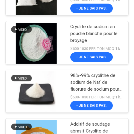
sodium
- JE NE SAIS PAS.
Cryolite de sodium en
poudre blanche pour le
broyage
$600-1030 PER TON MOQ:1 kg ou plus
- JE NE SAIS PAS.
98%-99% cryolithe de
sodium de Naf de
fluorure de sodium pour
l'électrolyse en aluminium
$600-1030 PER TON MOQ:1 kg ou plus
- JE NE SAIS PAS.
Additif de soudage
abrasif Cryolite de