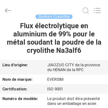
Jiaozuo
Eversim
Imp.&Exp.Co.,Ltd.
All
Rights
Sodium Cryolithe
Reserved.
Flux électrolytique en
À
aluminium de 99% pour le
LA
métal soudant la poudre de la
MAISON
cryolithe Na3alf6
PRODUITS
Lieu d'origine:
JIAOZUO CITY de la province
du HENAN de la RPC
VIDÉOS
Nom de marque:
EVERSIM
À
Certification:
ISO 9001
PROPOS
Numéro de modèle:
Le produit doit être présenté
DE
dans un emballage en acier.