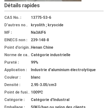
Détails rapides
CAS No. :
13775-53-6
kryolith ; kryocide
D'autres noms :
MF :
Na3AIF6
EINECS non :
239-148-8
Henan Chine
Point d'origine :
Catégorie industrielle
Norme de catégorie :
Pureté :
99%
Application :
Industrie d'aluminium électrolytique
Couleur :
blanc
Densité :
2.95-3.05/cm3
1009℃
Point de fusion :
Catégorie :
Catégorie d'Industral
Emballage :
50KG/bag ou selon des clients