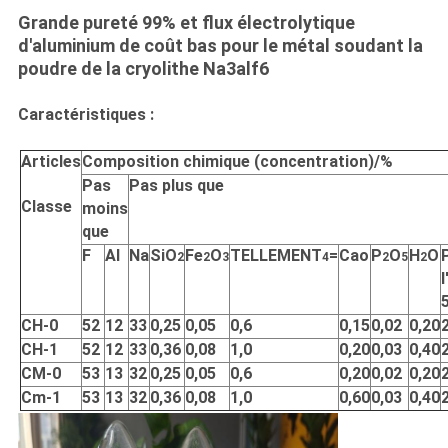
DE
Grande pureté 99% et flux électrolytique
CONFIDENTIALITÉ
d'aluminium de coût bas pour le métal soudant la
poudre de la cryolithe Na3alf6
Caractéristiques :
Articles
Composition chimique (concentration)/%
Pas
Pas plus que
Classe
moins
que
F
Al
Na
SiO
Fe
O
TELLEMENT
=
Cao
P
O
H
O
2
2
3
4
2
5
2
CH-0
52
12
33
0,25
0,05
0,6
0,15
0,02
0,20
CH-1
52
12
33
0,36
0,08
1,0
0,20
0,03
0,40
CM-0
53
13
32
0,25
0,05
0,6
0,20
0,02
0,20
Cm-1
53
13
32
0,36
0,08
1,0
0,60
0,03
0,40