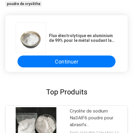
poudre de cryolithe
Flux électrolytique en aluminium
de 99% pour le métal soudant la
poudre de la cryolithe Na3alf6
Continuer
Top Produits
Cryolite de sodium
Na3AlF6 poudre pour
abrasifs
Hexafluoroaluminate de
$600-1030 PER TON MOQ:1 kg ou plus