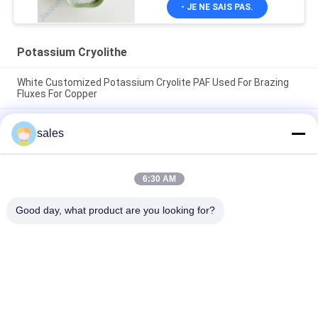
- JE NE SAIS PAS.
Potassium Cryolithe
White Customized Potassium Cryolite PAF Used For Brazing
Fluxes For Copper
Le prix d'usine des abrasifs à haute performance fabriqués à
sales
partir de cryolite de sodium blanc pur pour la production
industrielle
CAS13775-52-5 Produit chimique Poudre blanche KAlF4
6:30 AM
Cryolithe de potassium - Libérer le potentiel dans les
industries chimiques
Good day, what product are you looking for?
Catégories populaires
Tous
Sodium Cryolithe
Potassium Cryolithe