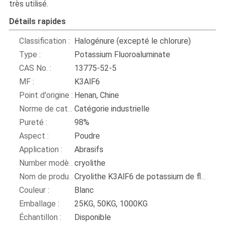
DE
très utilisé.
CONFIDENTIALITÉ
Détails rapides
Classification :
Halogénure (excepté le chlorure)
Type :
Potassium Fluoroaluminate
CAS No. :
13775-52-5
MF :
K3AlF6
Point d'origine :
Henan, Chine
Catégorie industrielle
Norme de catégorie :
Pureté :
98%
Aspect :
Poudre
Application :
Abrasifs
cryolithe
Number modèle :
Nom de produit :
Cryolithe K3AlF6 de potassium de fluoroaluminat de prix usine de la Chine
Couleur :
Blanc
Emballage :
25KG, 50KG, 1000KG
Échantillon :
Disponible