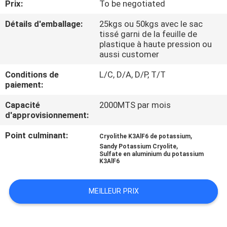
Prix:
To be negotiated
NOUS
Détails d'emballage:
25kgs ou 50kgs avec le sac
tissé garni de la feuille de
VISITE
plastique à haute pression ou
aussi customer
DE
L'USINE
Conditions de
L/C, D/A, D/P, T/T
paiement:
Capacité
2000MTS par mois
CONTRÔLE
d'approvisionnement:
DE
Point culminant:
,
Cryolithe K3AlF6 de potassium
LA
,
Sandy Potassium Cryolite
Sulfate en aluminium du potassium
QUALITÉ
K3AlF6
NOUS
MEILLEUR PRIX
CONTACTER