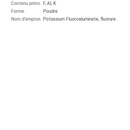
F, Al, K
Contenu principal :
Forme :
Poudre
Nom d'emprunt :
Potassium Fluoroaluminate, fluorure en aluminium de potassium