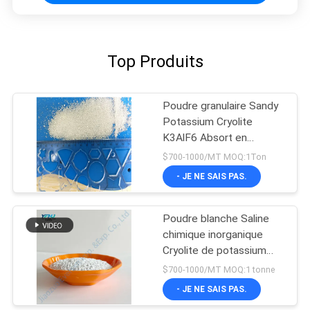
Top Produits
Poudre granulaire Sandy
Potassium Cryolite
K3AlF6 Absort en
aluminium
$700-1000/MT MOQ:1Ton
- JE NE SAIS PAS.
Poudre blanche Saline
chimique inorganique
Cryolite de potassium
K3AlF6
$700-1000/MT MOQ:1 tonne
- JE NE SAIS PAS.