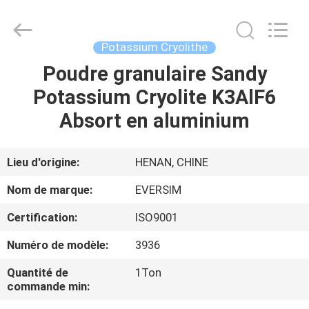
Jiaozuo
Eversim
Imp.&Exp.Co.,Ltd.
All
Rights
Potassium Cryolithe
Reserved.
Poudre granulaire Sandy
À
Potassium Cryolite K3AlF6
LA
Absort en aluminium
MAISON
PRODUITS
Lieu d'origine:
HENAN, CHINE
Nom de marque:
EVERSIM
VIDÉOS
Certification:
ISO9001
Numéro de modèle:
3936
À
PROPOS
Quantité de
1Ton
commande min:
DE