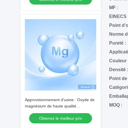
MF :
EINECS 
Pureté :
Applicat
Couleur 
Densité 
Catégori
Emballag
Approvisionnement d'usine : Oxyde de
MOQ :
magnésium de haute qualité
(personnalisable sur demande) — N°
Obtenez le meilleur prix
CAS 1309-48-4