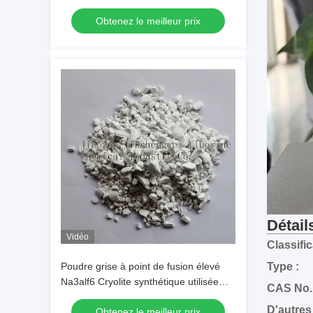
Obtenez le meilleur prix
Détail
Vidéo
Type :
Poudre grise à point de fusion élevé
Na3alf6 Cryolite synthétique utilisée
CAS No. 
comme flux d'électrolyse de
Obtenez le meilleur prix
l'aluminium