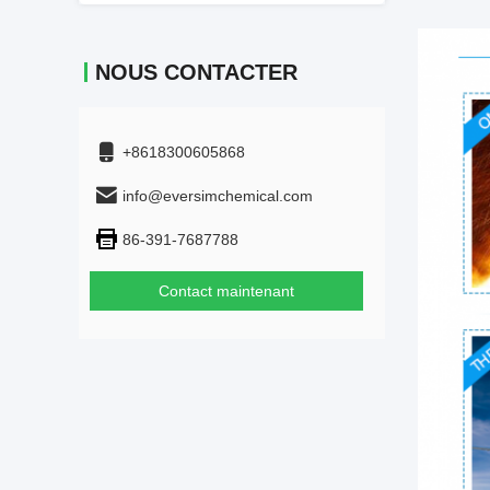
NOUS CONTACTER
+8618300605868
info@eversimchemical.com
86-391-7687788
Contact maintenant