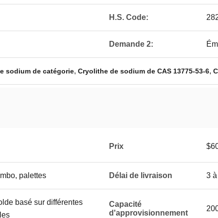
H.S. Code:
28
Demande 2:
Ém
,
,
 de sodium de catégorie
Cryolithe de sodium de CAS 13775-53-6
C
Prix
$6
umbo, palettes
Délai de livraison
3 à
lde basé sur différentes
Capacité
200
d'approvisionnement
les