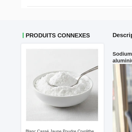
Descri
PRODUITS CONNEXES
Sodium 
alumin
Blanc Cassé Jaune Poudre Cryolithe