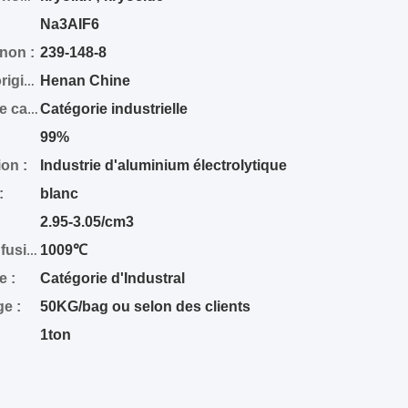
Na3AIF6
non :
239-148-8
Henan Chine
Point d'origine :
Catégorie industrielle
Norme de catégorie :
99%
ion :
Industrie d'aluminium électrolytique
:
blanc
:
2.95-3.05/cm3
1009℃
Point de fusion :
e :
Catégorie d'Industral
e :
50KG/bag ou selon des clients
1ton