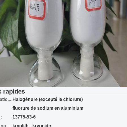
s rapides
Halogénure (excepté le chlorure)
Classification :
fluorure de sodium en aluminium
:
13775-53-6
kryolith ; kryocide
D'autres noms :