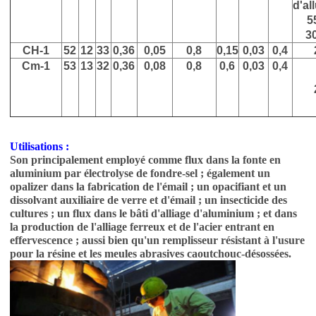
d'a
5
3
CH-1
52
12
33
0,36
0,05
0,8
0,15
0,03
0,4
Cm-1
53
13
32
0,36
0,08
0,8
0,6
0,03
0,4
Utilisations :
Son principalement employé comme flux dans la fonte en
aluminium par électrolyse de fondre-sel ; également un
opalizer dans la fabrication de l'émail ; un opacifiant et un
dissolvant auxiliaire de verre et d'émail ; un insecticide des
cultures ; un flux dans le bâti d'alliage d'aluminium ; et dans
la production de l'alliage ferreux et de l'acier entrant en
effervescence ; aussi bien qu'un remplisseur résistant à l'usure
pour la résine et les meules abrasives caoutchouc-désossées.