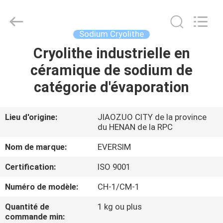
Jiaozuo
Eversim
Imp.&Exp.Co.,Ltd.
All
Rights
Sodium Cryolithe
Reserved.
Cryolithe industrielle en
À
céramique de sodium de
LA
catégorie d'évaporation
MAISON
PRODUITS
Lieu d'origine:
JIAOZUO CITY de la province
du HENAN de la RPC
VIDÉOS
Nom de marque:
EVERSIM
Certification:
ISO 9001
À
Numéro de modèle:
CH-1/CM-1
PROPOS
Quantité de
1 kg ou plus
DE
commande min: