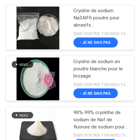
Cryolite de sodium
Na3AlF6 poudre pour
abrasifs
Hexafluoroaluminate de
$600-1030 PER TON MOQ:1 kg ou plus
sodium
- JE NE SAIS PAS.
Cryolite de sodium en
poudre blanche pour le
broyage
$600-1030 PER TON MOQ:1 kg ou plus
- JE NE SAIS PAS.
98%-99% cryolithe de
sodium de Naf de
fluorure de sodium pour
l'électrolyse en aluminium
$600-1030 PER TON MOQ:1 kg ou plus