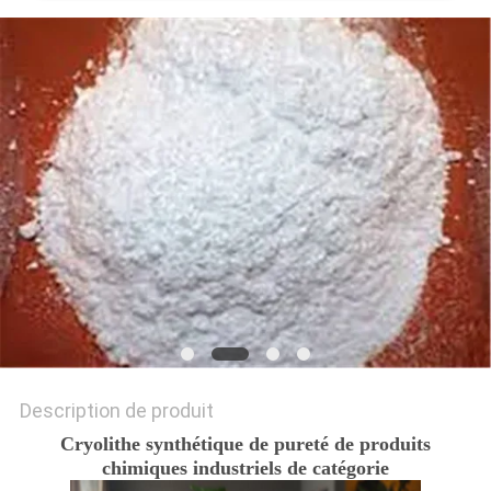
NOUVELLES
LES
AFFAIRES
DEMANDEZ
UN DEVIS
PLAN
DU
SITE
Description de produit
Cryolithe synthétique de pureté de produits
POLITIQUE
chimiques industriels de catégorie