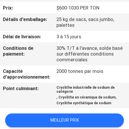
NOUS
Prix:
$600-1030 PER TON
Détails d'emballage:
25 kg de sacs, sacs jumbo,
VISITE
palettes
DE
Délai de livraison:
3 à 15 jours
L'USINE
Conditions de
30% T/T à l'avance, solde basé
paiement:
sur différentes conditions
commerciales
CONTRÔLE
DE
Capacité
2000 tonnes par mois
d'approvisionnement:
LA
Point culminant:
Cryolithe industrielle de sodium de
QUALITÉ
catégorie
,
,
Cryolithe en céramique de sodium
Cryolithe synthétique de sodium
NOUS
CONTACTER
MEILLEUR PRIX