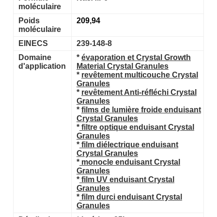
moléculaire
Poids
209,94
moléculaire
EINECS
239-148-8
Domaine
*
évaporation et Crystal Growth
d'application
Material Crystal Granules
*
revêtement multicouche Crystal
Granules
*
revêtement Anti-réfléchi Crystal
Granules
*
films de lumière froide enduisant
Crystal Granules
*
filtre optique enduisant Crystal
Granules
*
film diélectrique enduisant
Crystal Granules
*
monocle enduisant Crystal
Granules
*
film UV enduisant Crystal
Granules
*
film durci enduisant Crystal
Granules