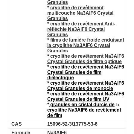
Granules
*
cryolithe
de revêtement
multicouche
Na3AlF6
Crystal
Granules
*
cryolithe
de revêtement
Anti-
réfléchie
Na3AlF6
Crystal
Granules
*
films de lumière froide enduisant
la cryolithe Na3AlF6
Crystal
Granules
*
cryolithe
de revêtement
Na3AlF6
Crystal Granules
de
filtre
optique
*
cryolithe
de revêtement
Na3AlF6
Crystal Granules
de
film
diélectrique
*
cryolithe
de revêtement
Na3AlF6
Crystal Granules
de monocle
*
cryolithe
de revêtement
Na3AlF6
Crystal Granules
de
film
UV
*
granules
en cristal
durcis
de
la
cryolithe Na3AlF6
de
revêtement
de film
CAS
15096-52-3/13775-53-6
Formule
Na3AlF6