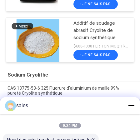
- JE NE SAIS PAS.
Additif de soudage
abrasif Cryolite de
sodium synthétique
$600-1030 PER TON MOQ:1 kg ou plus
- JE NE SAIS PAS.
Sodium Cryolithe
CAS 13775-53-6 325 Fluorure d'aluminium de maille 99%
pureté Cryolite synthétique
sales
Plus de catégorie 1000 industrielle de Mesh Sodium Cryolite
CAS 13775-53-6
Poids moléculaire 209,94 Cryolite de sodium Composé
9:24 PM
chimique Insoluble dans l'eau Idéal pour les procédés de
fabrication industriels
Good day, what product are you looking for?