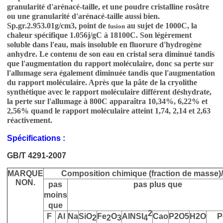
granularité d'arénacé-taille, et une poudre cristalline rosâtre
ou une granularité d'arénacé-taille aussi bien.
Sp.gr.2.953.01g/cm3, point de
au sujet de 1000C, la
fusion
chaleur spécifique 1.056j/gC à 18100C. Son légèrement
soluble dans l'eau, mais insoluble en fluorure d'hydrogène
anhydre. Le contenu de son eau en cristal sera diminué tandis
que l'augmentation du rapport moléculaire, donc sa perte sur
l'allumage sera également diminuée tandis que l'augmentation
du rapport moléculaire. Après que la pâte de la cryolithe
synthétique avec le rapport moléculaire différent déshydrate,
la perte sur l'allumage à 800C apparaîtra 10,34%, 6,22% et
2,56% quand le rapport moléculaire atteint 1,74, 2,14 et 2,63
réactivement.
Spécifications :
GB/T 4291-2007
MARQUE
Composition chimique (fraction de masse)
NON.
pas
pas plus que
moins
que
2
F
Al
Na
SiO
Fe
O
AINSI
Cao
P2O5
H2O
P
2
2
3
4