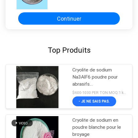
Continuer
Top Produits
Cryolite de sodium
Na3AlF6 poudre pour
abrasifs
Hexafluoroaluminate de
$600-1030 PER TON MOQ:1 kg ou plus
sodium
- JE NE SAIS PAS.
Cryolite de sodium en
poudre blanche pour le
broyage