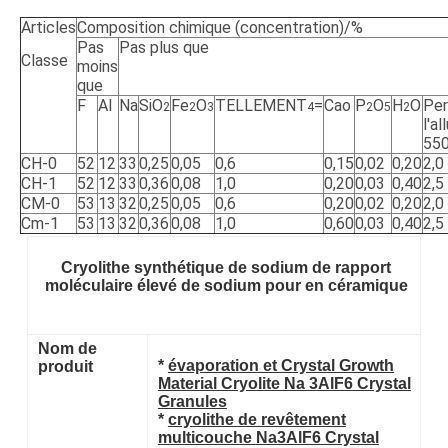
DE
Articles
Composition chimique (concentration)/%
CONFIDENTIALITÉ
Pas
Pas plus que
Classe
moins
que
F
Al
Na
SiO
Fe
O
TELLEMENT
=
Cao
P
O
H
O
Per
2
2
3
4
2
5
2
l'a
55
CH-0
52
12
33
0,25
0,05
0,6
0,15
0,02
0,20
2,0
CH-1
52
12
33
0,36
0,08
1,0
0,20
0,03
0,40
2,5
CM-0
53
13
32
0,25
0,05
0,6
0,20
0,02
0,20
2,0
Cm-1
53
13
32
0,36
0,08
1,0
0,60
0,03
0,40
2,5
Cryolithe synthétique de sodium de rapport
moléculaire élevé de sodium pour en céramique
Nom de
*
évaporation et Crystal Growth
produit
Material Cryolite Na 3AlF6 Crystal
Granules
*
cryolithe
de revêtement
multicouche
Na3AlF6
Crystal