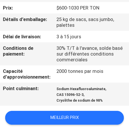
NOUS
Prix:
$600-1030 PER TON
Détails d'emballage:
25 kg de sacs, sacs jumbo,
VISITE
palettes
DE
Délai de livraison:
3 à 15 jours
L'USINE
Conditions de
30% T/T à l'avance, solde basé
paiement:
sur différentes conditions
commerciales
CONTRÔLE
DE
Capacité
2000 tonnes par mois
d'approvisionnement:
LA
Point culminant:
,
QUALITÉ
Sodium Hexafluoroaluminate
,
CAS 15096-52-3
Cryolithe de sodium de 98%
NOUS
CONTACTER
MEILLEUR PRIX