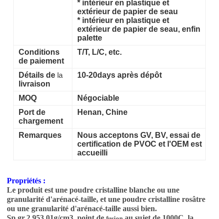
*
intérieur en plastique et
extérieur de papier de seau
*
intérieur en plastique et
extérieur de papier de seau, enfin
palette
Conditions
T/T,
L/C, etc.
de paiement
Détails de
la
10-20days après dépôt
livraison
MOQ
Négociable
Port de
Henan, Chine
chargement
Remarques
Nous acceptons GV, BV, essai de
certification de PVOC et l'OEM est
accueilli
Propriétés :
Le produit est une poudre cristalline blanche ou une
granularité d'arénacé-taille, et une poudre cristalline rosâtre
ou une granularité d'arénacé-taille aussi bien.
Sp.gr.2.953.01g/cm3, point de
au sujet de 1000C, la
fusion