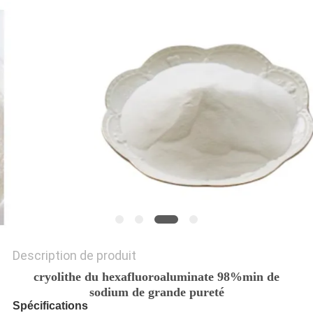
NOUVELLES
LES
AFFAIRES
DEMANDEZ
UN DEVIS
PLAN
DU
SITE
Description de produit
cryolithe du hexafluoroaluminate 98%min de
POLITIQUE
sodium de grande pureté
Spécifications