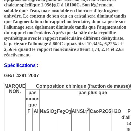
chaleur spécifique 1.056j/gC à 18100C. Son légèrement
soluble dans l'eau, mais insoluble en fluorure d'hydrogène
anhydre. Le contenu de son eau en cristal sera diminué tandis
que l'augmentation du rapport moléculaire, donc sa perte sur
l'allumage sera également diminuée tandis que l'augmentation
du rapport moléculaire. Après que la pâte de la cryolithe
synthétique avec le rapport moléculaire différent déshydrate,
la perte sur l'allumage à 800C apparaîtra 10,34%, 6,22% et
2,56% quand le rapport moléculaire atteint 1,74, 2,14 et 2,63
réactivement.
Spécifications :
GB/T 4291-2007
MARQUE
Composition chimique (fraction de masse)
NON.
pas
pas plus que
moins
que
2
F
Al
Na
SiO
Fe
O
AINSI
Cao
P2O5
H2O
P
2
2
3
4
d'a
5
3