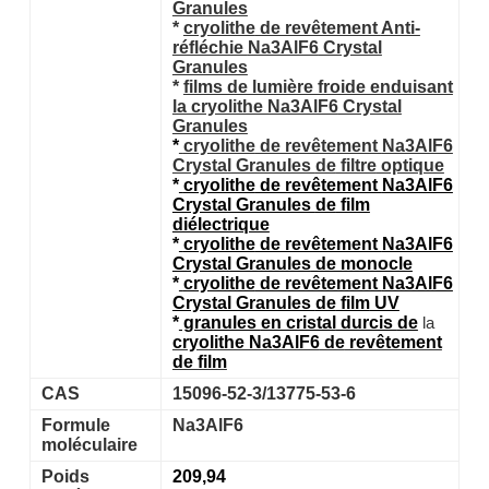
Granules
*
cryolithe
de revêtement
Anti-
réfléchie
Na3AlF6
Crystal
Granules
*
films de lumière froide enduisant
la cryolithe Na3AlF6
Crystal
Granules
*
cryolithe
de revêtement
Na3AlF6
Crystal Granules
de
filtre
optique
*
cryolithe
de revêtement
Na3AlF6
Crystal Granules
de
film
diélectrique
*
cryolithe
de revêtement
Na3AlF6
Crystal Granules
de monocle
*
cryolithe
de revêtement
Na3AlF6
Crystal Granules
de
film
UV
*
granules
en cristal
durcis
de
la
cryolithe Na3AlF6
de
revêtement
de film
CAS
15096-52-3/13775-53-6
Formule
Na3AlF6
moléculaire
Poids
209,94