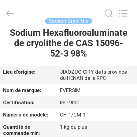
Jiaozuo
Eversim
Imp.&Exp.Co.,Ltd.
All
Rights
Sodium Cryolithe
Reserved.
Sodium Hexafluoroaluminate
À
de cryolithe de CAS 15096-
LA
52-3 98%
MAISON
PRODUITS
Lieu d'origine:
JIAOZUO CITY de la province
du HENAN de la RPC
VIDÉOS
Nom de marque:
EVERSIM
Certification:
ISO 9001
À
Numéro de modèle:
CH-1/CM-1
PROPOS
Quantité de
1 kg ou plus
DE
commande min: