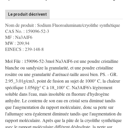
DE
CONFIDENTIALITÉ
Le produit décrivent
Nom de produit : Sodium Fluoroaluminate/cryolithe synthétique
CAS No. : 159096-52-3
MF : Na3AlF6
MW : 209,94
EINECS : 239-148-8
Mol File : 159096-52-3mol Na3AlF6 est une poudre cristalline
blanche ou sandysize la granularité, et une poudre cristalline
rosâtre ou une granularité d'arénacé-taille aussi bien. PS. - GR.
2.95_3.01g/cm3, point de fusion au sujet de 1000° C, la chaleur
spécifique 1.056j/g° C à 18_100° C. Na3AlF6's légèrement
soluble dans l'eau, mais insoluble en fluorure d'hydrogène
anhydre. Le contenu de son eau en cristal sera diminué tandis
que l'augmentation du rapport moléculaire, donc sa perte sur
l'allumage sera également diminuée tandis que l'augmentation du
rapport moléculaire. Après que la pâte de la cryolithe synthétique
avec le rapport moléculaire différent déshydrate, la perte sur