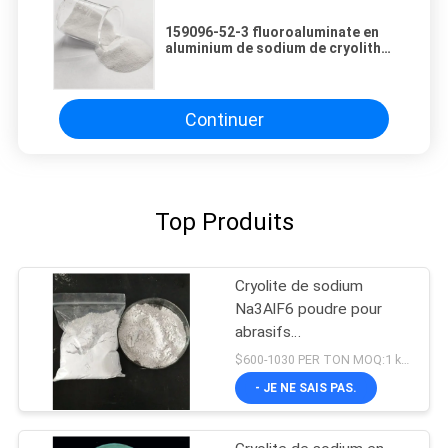
159096-52-3 fluoroaluminate en
aluminium de sodium de cryolithe
de sodium de métallurgie
Continuer
Top Produits
Cryolite de sodium
Na3AlF6 poudre pour
abrasifs
Hexafluoroaluminate de
$600-1030 PER TON MOQ:1 kg ou plus
sodium
- JE NE SAIS PAS.