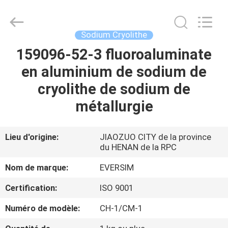
Jiaozuo
Eversim
Imp.&Exp.Co.,Ltd.
All
Rights
Sodium Cryolithe
Reserved.
159096-52-3 fluoroaluminate
À
en aluminium de sodium de
LA
cryolithe de sodium de
MAISON
métallurgie
PRODUITS
Lieu d'origine:
JIAOZUO CITY de la province
du HENAN de la RPC
VIDÉOS
Nom de marque:
EVERSIM
À
Certification:
ISO 9001
PROPOS
Numéro de modèle:
CH-1/CM-1
DE