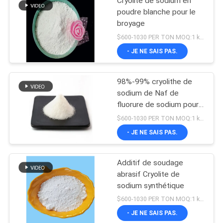
Cryolite de sodium en
poudre blanche pour le
broyage
$600-1030 PER TON MOQ:1 kg ou plus
- JE NE SAIS PAS.
98%-99% cryolithe de
sodium de Naf de
fluorure de sodium pour
l'électrolyse en aluminium
$600-1030 PER TON MOQ:1 kg ou plus
- JE NE SAIS PAS.
Additif de soudage
abrasif Cryolite de
sodium synthétique
$600-1030 PER TON MOQ:1 kg ou plus
- JE NE SAIS PAS.