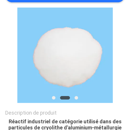
NOUVELLES
LES
AFFAIRES
DEMANDEZ
UN DEVIS
PLAN
DU
SITE
Description de produit
POLITIQUE
Réactif industriel de catégorie utilisé dans des
particules de cryolithe d'aluminium-métallurgie