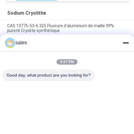
Sodium Cryolithe
CAS 13775-53-6 325 Fluorure d'aluminium de maille 99%
pureté Cryolite synthétique
sales
Plus de catégorie 1000 industrielle de Mesh Sodium Cryolite
CAS 13775-53-6
Poids moléculaire 209,94 Cryolite de sodium Composé
5:57 PM
chimique Insoluble dans l'eau Idéal pour les procédés de
fabrication industriels
Good day, what product are you looking for?
Catégories populaires
Tous
Sodium Cryolithe
Potassium Cryolithe
Fluorure En 
Sels De Fluorure
Aluminium