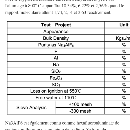
l'allumage à 800° C apparaîtra 10,34%, 6,22% et 2,56% quand le
rapport moléculaire atteint 1,74, 2,14 et 2,63 réactivement.
Na3AlF6 est également connu comme hexafluoroaluminate de
sodium ou fluorure d'aluminium de sodium. Sa formule