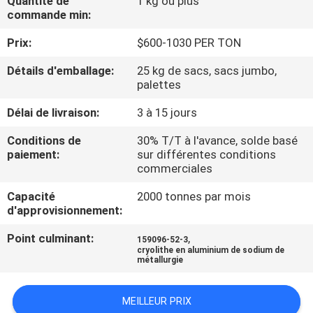
Quantité de
1 kg ou plus
NOUS
commande min:
Prix:
$600-1030 PER TON
VISITE
Détails d'emballage:
25 kg de sacs, sacs jumbo,
DE
palettes
L'USINE
Délai de livraison:
3 à 15 jours
Conditions de
30% T/T à l'avance, solde basé
CONTRÔLE
paiement:
sur différentes conditions
commerciales
DE
LA
Capacité
2000 tonnes par mois
d'approvisionnement:
QUALITÉ
Point culminant:
,
159096-52-3
cryolithe en aluminium de sodium de
NOUS
métallurgie
CONTACTER
MEILLEUR PRIX