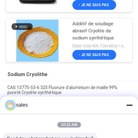
- JE NE SAIS PAS.
Additif de soudage
abrasif Cryolite de
sodium synthétique
$600-1030 PER TON MOQ:1 kg ou plus
- JE NE SAIS PAS.
Sodium Cryolithe
CAS 13775-53-6 325 Fluorure d'aluminium de maille 99%
pureté Cryolite synthétique
sales
Plus de catégorie 1000 industrielle de Mesh Sodium Cryolite
CAS 13775-53-6
Poids moléculaire 209,94 Cryolite de sodium Composé
10:11 AM
chimique Insoluble dans l'eau Idéal pour les procédés de
fabrication industriels