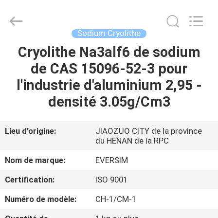
Jiaozuo
Eversim
Imp.&Exp.Co.,Ltd.
All
Rights
Sodium Cryolithe
Reserved.
Cryolithe Na3alf6 de sodium
À
de CAS 15096-52-3 pour
LA
l'industrie d'aluminium 2,95 -
MAISON
densité 3.05g/Cm3
PRODUITS
Lieu d'origine:
JIAOZUO CITY de la province
du HENAN de la RPC
VIDÉOS
Nom de marque:
EVERSIM
À
Certification:
ISO 9001
PROPOS
Numéro de modèle:
CH-1/CM-1
DE