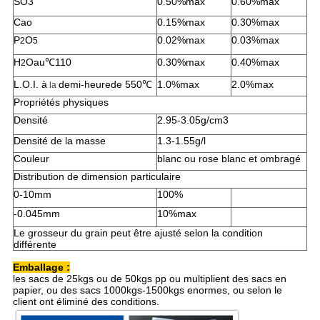
SO3
0.50%max
0.60%max
Cao
0.15%max
0.30%max
P
O
0.02%max
0.03%max
2
5
H
Oau℃110
0.30%max
0.40%max
2
L.O.I.
à
demi-heurede 550℃
1.0%max
2.0%max
la
Propriétés physiques
Densité
2.95-3.05g/cm3
Densité de la masse
1.3-1.55g/l
Couleur
blanc ou rose blanc et ombragé
Distribution de dimension particulaire
0-10mm
100%
-0.045mm
10%max
Le grosseur du grain peut être ajusté selon la condition
différente
Emballage :
les sacs de 25kgs ou de 50kgs pp ou multiplient des sacs en
papier, ou des sacs 1000kgs-1500kgs enormes, ou selon le
client ont éliminé des conditions.