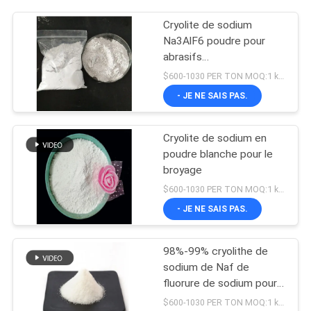
Cryolite de sodium
Na3AlF6 poudre pour
abrasifs
Hexafluoroaluminate de
$600-1030 PER TON MOQ:1 kg ou plus
sodium
- JE NE SAIS PAS.
Cryolite de sodium en
poudre blanche pour le
broyage
$600-1030 PER TON MOQ:1 kg ou plus
- JE NE SAIS PAS.
98%-99% cryolithe de
sodium de Naf de
fluorure de sodium pour
l'électrolyse en aluminium
$600-1030 PER TON MOQ:1 kg ou plus