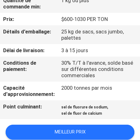
Quantité de
1 kg ou plus
NOUS
commande min:
Prix:
$600-1030 PER TON
VISITE
Détails d'emballage:
25 kg de sacs, sacs jumbo,
DE
palettes
L'USINE
Délai de livraison:
3 à 15 jours
Conditions de
30% T/T à l'avance, solde basé
CONTRÔLE
paiement:
sur différentes conditions
commerciales
DE
LA
Capacité
2000 tonnes par mois
d'approvisionnement:
QUALITÉ
Point culminant:
,
sel de fluorure de sodium
sel de fluor de calcium
NOUS
CONTACTER
MEILLEUR PRIX