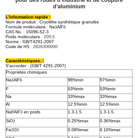
pour des roues d'industrie et de coupure
DE
d'aluminium
CONFIDENTIALITÉ
L'information rapide :
Nom de produit : Cryolithe synthétique granulée
Formule moléculaire : Na
AlF
3
6
CAS No. : 15096-52-3
Poids moléculaire
: 209,5
Norme
: GB/T4291-2007
Code de HS :
2826300000
Caractéristiques. :
S'accorder : (GB/T 4291-2007)
Propriétés chimiques
Na
AlF
98%min
97%min
3
6
F
53%min
53%min
Na
33%max
33%max
Al
12.5%min
12.5%min
Naf/AlF
en poids
1.3-1.5
1.3-1.5
3
SiO
0.25%max
0.36%max
2
Fe
O
0.08%max
0.10%max
2
3