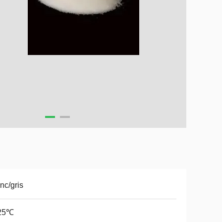
nc/gris
25℃