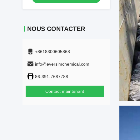
NOUS CONTACTER
+8618300605868
info@eversimchemical.com
86-391-7687788
Contact maintenant