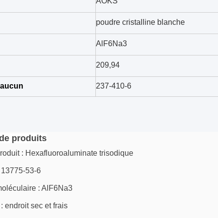
AOKS
poudre cristalline blanche
AlF6Na3
209,94
 aucun
237-410-6
 de produits
oduit : Hexafluoroaluminate trisodique
: 13775-53-6
moléculaire : AlF6Na3
: endroit sec et frais