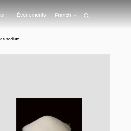
er
Événements
French
e de sodium