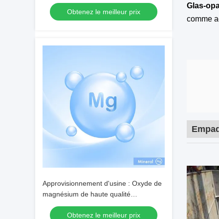
comme flux d'électrolyse de
Glas-opac
Obtenez le meilleur prix
l'aluminium
comme ag
Empaq
Approvisionnement d'usine : Oxyde de
magnésium de haute qualité
(personnalisable sur demande) — N°
Obtenez le meilleur prix
CAS 1309-48-4