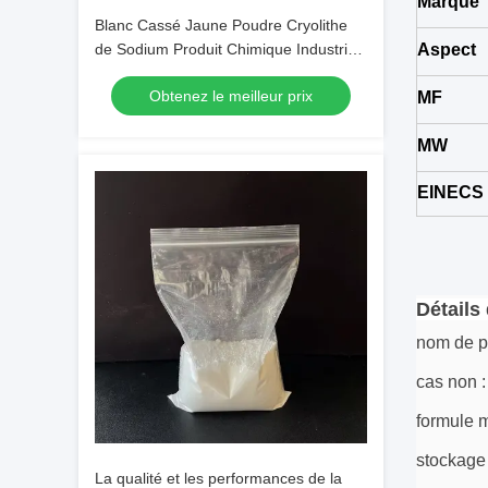
Marque
Blanc Cassé Jaune Poudre Cryolithe
de Sodium Produit Chimique Industriel
Aspect
avec un Poids Moléculaire de 209,94
Obtenez le meilleur prix
MF
MW
EINECS
Détails
nom de pr
cas non 
formule 
stockage 
La qualité et les performances de la