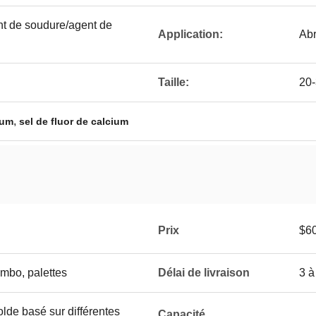
ant de soudure/agent de
Application:
Abr
Taille:
20-
,
ium
sel de fluor de calcium
Prix
$6
umbo, palettes
Délai de livraison
3 à
lde basé sur différentes
Capacité