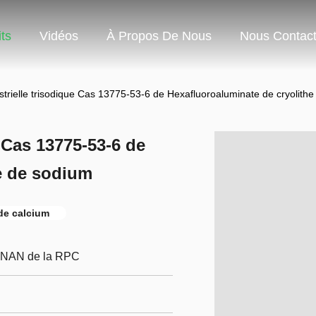
ts
Vidéos
À Propos De Nous
Nous Contact
strielle trisodique Cas 13775-53-6 de Hexafluoroaluminate de cryolith
e Cas 13775-53-6 de
e de sodium
 de calcium
ENAN de la RPC