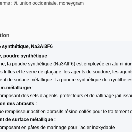
rms : t/t, union occidentale, moneygram
tion
e synthétique
,
Na3Al3F6
e, poudre synthétique
the, la poudre synthétique (Na3AlF6) est employée en aluminium-
les frittes et le verre de glaçage, les agents de soudure, les agen
ment de surface métallique. La poudre synthétique de cryolithe e
m-métallurgie :
posant des sels d'agents, protecteurs et de raffinage jaillissa
on des abrasifs :
ue remplisseur actif en abrasifs résine-collés pour le traitement 
nt de surface métallique :
mposant en pâtes de marinage pour l'acier inoxydable