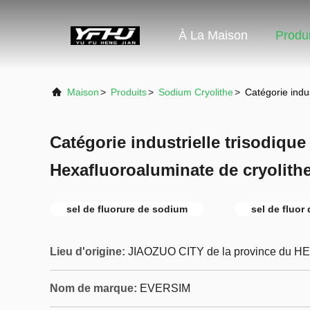
À La Maison
Produi
Maison
>
Produits
>
Sodium Cryolithe
>
Catégorie indu
Catégorie industrielle trisodiqu
Hexafluoroaluminate de cryolith
sel de fluorure de sodium
sel de fluor
Lieu d'origine:
JIAOZUO CITY de la province du H
Nom de marque:
EVERSIM