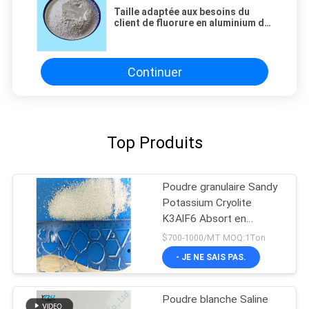
Taille adaptée aux besoins du
client de fluorure en aluminium de
potassium de cryolithe de
potassium de K3Alf4 K3Alf6
Continuer
Top Produits
Poudre granulaire Sandy
Potassium Cryolite
K3AlF6 Absort en
aluminium
$700-1000/MT MOQ:1Ton
- JE NE SAIS PAS.
Poudre blanche Saline