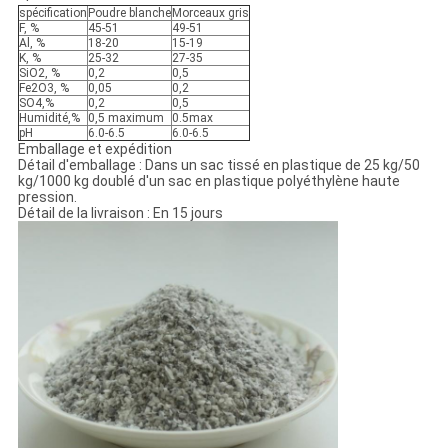
spécification
Poudre blanche
Morceaux gris
F, %
45-51
49-51
Al, %
18-20
15-19
K, %
25-32
27-35
SiO2, %
0,2
0,5
Fe2O3, %
0,05
0,2
SO4,%
0,2
0,5
Humidité,%
0,5 maximum
0.5max
pH
6.0-6.5
6.0-6.5
Emballage et expédition
Détail d'emballage : Dans un sac tissé en plastique de 25 kg/50
kg/1000 kg doublé d'un sac en plastique polyéthylène haute
pression.
Détail de la livraison : En 15 jours