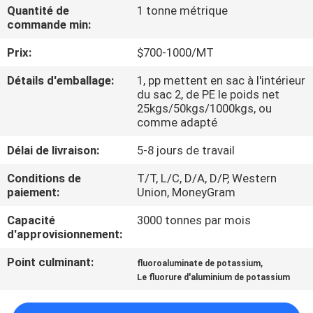
NOUS
Quantité de
1 tonne métrique
commande min:
Prix:
$700-1000/MT
VISITE
DE
Détails d'emballage:
1, pp mettent en sac à l'intérieur
du sac 2, de PE le poids net
L'USINE
25kgs/50kgs/1000kgs, ou
comme adapté
CONTRÔLE
Délai de livraison:
5-8 jours de travail
DE
Conditions de
T/T, L/C, D/A, D/P, Western
paiement:
Union, MoneyGram
LA
QUALITÉ
Capacité
3000 tonnes par mois
d'approvisionnement:
NOUS
Point culminant:
,
fluoroaluminate de potassium
Le fluorure d'aluminium de potassium
CONTACTER