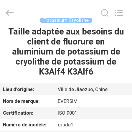
Jiaozuo
Eversim
Imp.&Exp.Co.,Ltd.
All
Rights
Potassium Cryolithe
Reserved.
Taille adaptée aux besoins du
À
client de fluorure en
LA
aluminium de potassium de
MAISON
cryolithe de potassium de
PRODUITS
K3Alf4 K3Alf6
VIDÉOS
Lieu d'origine:
Ville de Jiaozuo, Chine
Nom de marque:
EVERSIM
À
Certification:
ISO 9001
PROPOS
Numéro de modèle:
grade1
DE