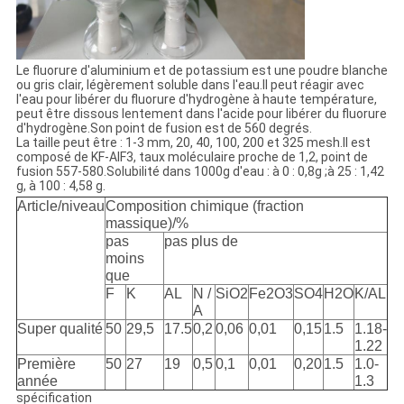
Le fluorure d'aluminium et de potassium est une poudre blanche
ou gris clair, légèrement soluble dans l'eau.Il peut réagir avec
l'eau pour libérer du fluorure d'hydrogène à haute température,
peut être dissous lentement dans l'acide pour libérer du fluorure
d'hydrogène.Son point de fusion est de 560 degrés.
La taille peut être : 1-3 mm, 20, 40, 100, 200 et 325 mesh.Il est
composé de KF-AlF3, taux moléculaire proche de 1,2, point de
fusion 557-580.Solubilité dans 1000g d'eau : à 0 : 0,8g ;à 25 : 1,42
g, à 100 : 4,58 g.
Article/niveau
Composition chimique (fraction
massique)/%
pas
pas plus de
moins
que
F
K
AL
N /
SiO
2
Fe2O3
SO4
H2O
K/AL
A
Super qualité
50
29,5
17.5
0,2
0,06
0,01
0,15
1.5
1.18-
1.22
Première
50
27
19
0,5
0,1
0,01
0,20
1.5
1.0-
année
1.3
spécification