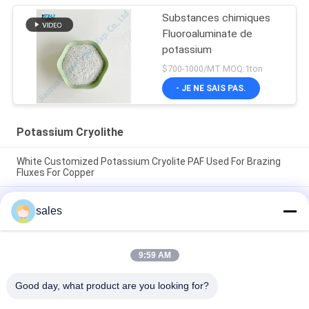
Substances chimiques
Fluoroaluminate de
potassium
$700-1000/MT MOQ:1ton
- JE NE SAIS PAS.
Potassium Cryolithe
White Customized Potassium Cryolite PAF Used For Brazing
Fluxes For Copper
Le prix d'usine des abrasifs à haute performance fabriqués à
sales
partir de cryolite de sodium blanc pur pour la production
industrielle
CAS13775-52-5 Produit chimique Poudre blanche KAlF4
9:59 AM
Cryolithe de potassium - Libérer le potentiel dans les
industries chimiques
Good day, what product are you looking for?