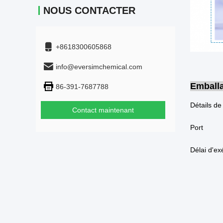
NOUS CONTACTER
+8618300605868
info@eversimchemical.com
Emballa
86-391-7687788
Contact maintenant
Port