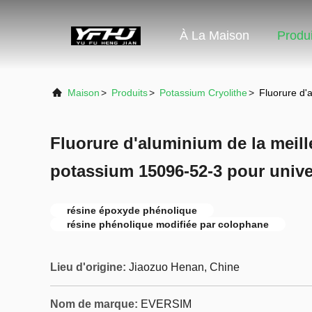
À La Maison
Produi
Maison
>
Produits
>
Potassium Cryolithe
>
Fluorure d'
Fluorure d'aluminium de la meill
potassium 15096-52-3 pour unive
résine époxyde phénolique
résine phénolique modifiée par colophane
Lieu d'origine:
Jiaozuo Henan, Chine
Nom de marque:
EVERSIM