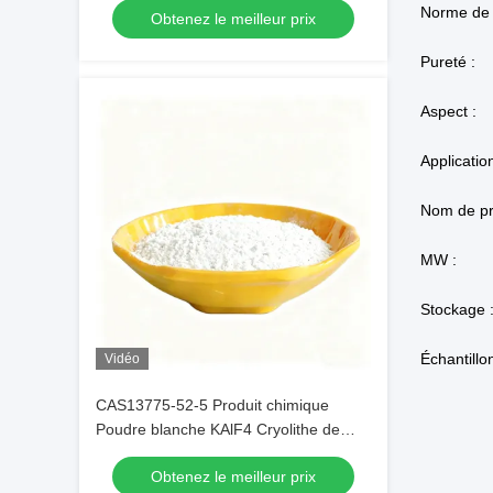
Obtenez le meilleur prix
production industrielle
Pureté :
Aspect :
Application
Nom de pr
MW :
Stockage 
Échantillon
Vidéo
CAS13775-52-5 Produit chimique
Poudre blanche KAlF4 Cryolithe de
potassium - Libérer le potentiel dans
Obtenez le meilleur prix
les industries chimiques