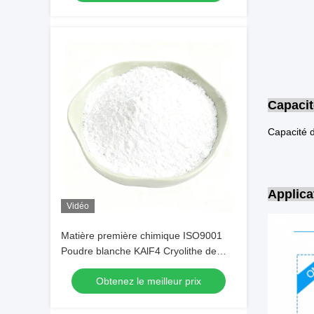
Capacit
Applica
Vidéo
Matière première chimique ISO9001
Poudre blanche KAlF4 Cryolithe de
potassium pour l'optimisation des
Obtenez le meilleur prix
revêtements métalliques