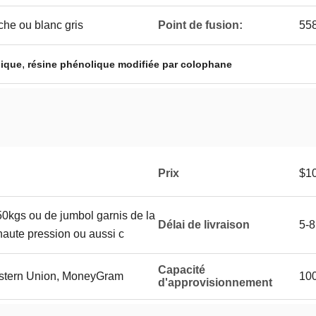
che ou blanc gris
Point de fusion:
55
,
lique
résine phénolique modifiée par colophane
Prix
$1
0kgs ou de jumbol garnis de la
Délai de livraison
5-8
 haute pression ou aussi c
Capacité
Western Union, MoneyGram
10
d'approvisionnement