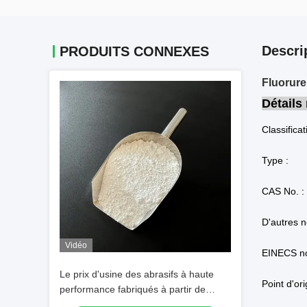
Descri
PRODUITS CONNEXES
Fluorure
Détails
Classificat
Type :
CAS No. :
D'autres 
Vidéo
EINECS no
Le prix d'usine des abrasifs à haute
Point d'ori
performance fabriqués à partir de
cryolite de sodium blanc pur pour la