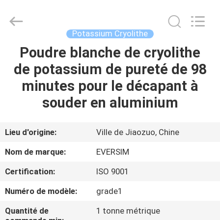
Jiaozuo
Eversim
Imp.&Exp.Co.,Ltd.
All
Rights
Potassium Cryolithe
Reserved.
Poudre blanche de cryolithe
À
de potassium de pureté de 98
LA
minutes pour le décapant à
MAISON
souder en aluminium
PRODUITS
Lieu d'origine:
Ville de Jiaozuo, Chine
VIDÉOS
Nom de marque:
EVERSIM
Certification:
ISO 9001
À
Numéro de modèle:
grade1
PROPOS
DE
Quantité de
1 tonne métrique