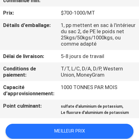
commande min:
NOUS
Prix:
$700-1000/MT
VISITE
Détails d'emballage:
1, pp mettent en sac à l'intérieur
du sac 2, de PE le poids net
DE
25kgs/50kgs/1000kgs, ou
comme adapté
L'USINE
Délai de livraison:
5-8 jours de travail
CONTRÔLE
Conditions de
T/T, L/C, D/A, D/P, Western
paiement:
Union, MoneyGram
DE
LA
Capacité
1000 TONNES PAR MOIS
d'approvisionnement:
QUALITÉ
Point culminant:
,
sulfate d'aluminium de potassium
Le fluorure d'aluminium de potassium
NOUS
CONTACTER
MEILLEUR PRIX