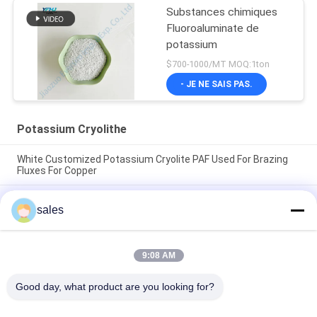
Substances chimiques
Fluoroaluminate de
potassium
$700-1000/MT MOQ:1ton
- JE NE SAIS PAS.
Potassium Cryolithe
White Customized Potassium Cryolite PAF Used For Brazing
Fluxes For Copper
Le prix d'usine des abrasifs à haute performance fabriqués à
sales
partir de cryolite de sodium blanc pur pour la production
industrielle
CAS13775-52-5 Produit chimique Poudre blanche KAlF4
9:08 AM
Cryolithe de potassium - Libérer le potentiel dans les
industries chimiques
Good day, what product are you looking for?
Catégories populaires
Tous