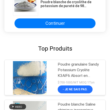
Poudre blanche de cryolithe de
potassium de pureté de 98
minutes pour le décapant à
souder en aluminium
Continuer
Top Produits
Poudre granulaire Sandy
Potassium Cryolite
K3AlF6 Absort en
aluminium
$700-1000/MT MOQ:1Ton
- JE NE SAIS PAS.
Poudre blanche Saline
chimique inorganique