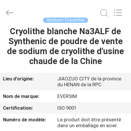
Jiaozuo
Eversim
Imp.&Exp.Co.,Ltd.
All
Rights
Sodium Cryolithe
Reserved.
Cryolithe blanche Na3ALF de
À
Synthenic de poudre de vente
LA
de sodium de cryolithe d'usine
MAISON
chaude de la Chine
PRODUITS
Lieu d'origine:
JIAOZUO CITY de la province
du HENAN de la RPC
VIDÉOS
Nom de marque:
EVERSIM
À
Certification:
ISO 9001
PROPOS
Numéro de modèle:
Le produit doit être présenté
DE
dans un emballage en acier.