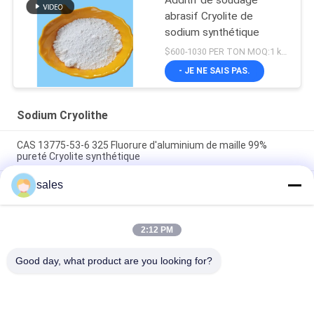
abrasif Cryolite de
sodium synthétique
$600-1030 PER TON MOQ:1 kg ou plus
- JE NE SAIS PAS.
Sodium Cryolithe
CAS 13775-53-6 325 Fluorure d'aluminium de maille 99%
pureté Cryolite synthétique
sales
Plus de catégorie 1000 industrielle de Mesh Sodium Cryolite
CAS 13775-53-6
Poids moléculaire 209,94 Cryolite de sodium Composé
2:12 PM
chimique Insoluble dans l'eau Idéal pour les procédés de
fabrication industriels
Good day, what product are you looking for?
Catégories populaires
Tous