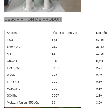
DESCRIPTION DE PRODUIT
Articles
Résultats d'analyse
Donnée
F%≥
53,5
52-55
≥ de Na%
32,2
28-33
Al≥
12
12-15
CaO%≤
0,18
0,20
P2O5%≤
0,026
0,03
SiO2≤
0,27
0,40
H2O%≤
0,25
0,80
Fe2O3%≤
0,09
0,10
SO4%≤
0,097
1,30
Mettez à feu sur 550oC≤
2,6
3,00