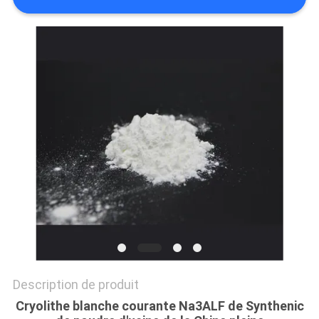
NOUVELLES
LES
AFFAIRES
DEMANDEZ
UN DEVIS
PLAN
DU
SITE
Description de produit
POLITIQUE
Cryolithe blanche courante Na3ALF de Synthenic