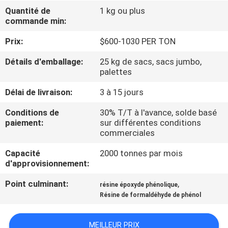
NOUS
Quantité de
1 kg ou plus
commande min:
VISITE
Prix:
$600-1030 PER TON
DE
Détails d'emballage:
25 kg de sacs, sacs jumbo,
palettes
L'USINE
Délai de livraison:
3 à 15 jours
CONTRÔLE
Conditions de
30% T/T à l'avance, solde basé
paiement:
sur différentes conditions
DE
commerciales
LA
Capacité
2000 tonnes par mois
QUALITÉ
d'approvisionnement:
Point culminant:
,
résine époxyde phénolique
NOUS
Résine de formaldéhyde de phénol
CONTACTER
MEILLEUR PRIX