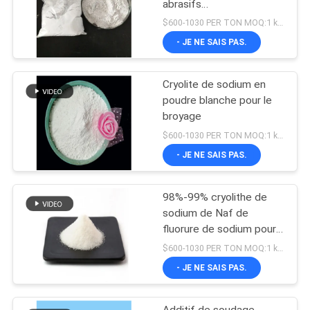
abrasifs
Hexafluoroaluminate de
$600-1030 PER TON MOQ:1 kg ou plus
sodium
- JE NE SAIS PAS.
Cryolite de sodium en
poudre blanche pour le
broyage
$600-1030 PER TON MOQ:1 kg ou plus
- JE NE SAIS PAS.
98%-99% cryolithe de
sodium de Naf de
fluorure de sodium pour
l'électrolyse en aluminium
$600-1030 PER TON MOQ:1 kg ou plus
- JE NE SAIS PAS.
Additif de soudage