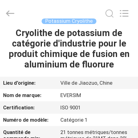
Jiaozuo
Eversim
Imp.&Exp.Co.,Ltd.
All
Rights
Potassium Cryolithe
Reserved.
Cryolithe de potassium de
À
catégorie d'industrie pour le
LA
produit chimique de fusion en
MAISON
aluminium de fluorure
PRODUITS
Lieu d'origine:
Ville de Jiaozuo, Chine
VIDÉOS
Nom de marque:
EVERSIM
Certification:
ISO 9001
À
Numéro de modèle:
Catégorie 1
PROPOS
DE
Quantité de
21 tonnes métriques/tonnes