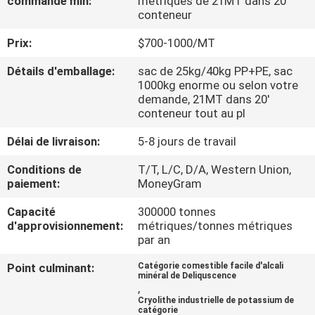
commande min:
métriques de 21MT dans 20'
NOUS
conteneur
Prix:
$700-1000/MT
VISITE
Détails d'emballage:
sac de 25kg/40kg PP+PE, sac
DE
1000kg enorme ou selon votre
demande, 21MT dans 20'
L'USINE
conteneur tout au pl
Délai de livraison:
5-8 jours de travail
CONTRÔLE
Conditions de
T/T, L/C, D/A, Western Union,
DE
paiement:
MoneyGram
LA
Capacité
300000 tonnes
QUALITÉ
d'approvisionnement:
métriques/tonnes métriques
par an
NOUS
Point culminant:
Catégorie comestible facile d'alcali
minéral de Deliquscence
CONTACTER
,
Cryolithe industrielle de potassium de
catégorie