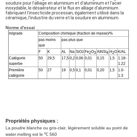
soudure pour l'alliage en aluminium et d'aluminium et l'acier 
inoxydable, le désaérateur et le flux en alliage d'aluminium 
fabriquant l'insecticide processan, également utilisé dans la 
céramique, l'industrie du verre et la soudure en aluminium.
Norme d'essai
m/grade
Composition chimique (fraction de masse)/%
pas moins
pas plus que
que
F
K
AL
Na
SiO
Fe
O
AINSI
H
O
K/AL
2
2
3
4
2
Catégorie
50
29,5
17,5
0,2
0,06
0,01
0,15
1,5
1.18-
superbe
1.22
Première
50
27
19
0,5
0,1
0,01
0,20
1,5
1.0-
catégorie
1.3
Propriétés physiques :
La poudre blanche ou gris-clair, légèrement soluble au point de
water.melting est le ℃ 560