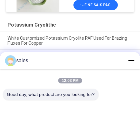
- JE NE SAIS PAS.
Potassium Cryolithe
White Customized Potassium Cryolite PAF Used For Brazing
Fluxes For Copper
Le prix d'usine des abrasifs à haute performance fabriqués à
sales
partir de cryolite de sodium blanc pur pour la production
industrielle
CAS13775-52-5 Produit chimique Poudre blanche KAlF4
12:03 PM
Cryolithe de potassium - Libérer le potentiel dans les
industries chimiques
Good day, what product are you looking for?
Catégories populaires
Tous
Sodium Cryolithe
Potassium Cryolithe