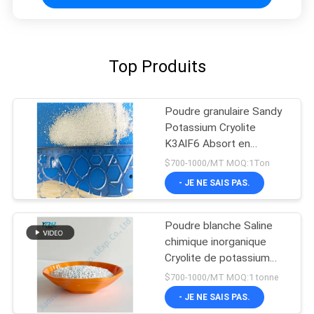
Top Produits
Poudre granulaire Sandy
Potassium Cryolite
K3AlF6 Absort en
aluminium
$700-1000/MT MOQ:1Ton
- JE NE SAIS PAS.
Poudre blanche Saline
chimique inorganique
Cryolite de potassium
K3AlF6
$700-1000/MT MOQ:1 tonne
- JE NE SAIS PAS.