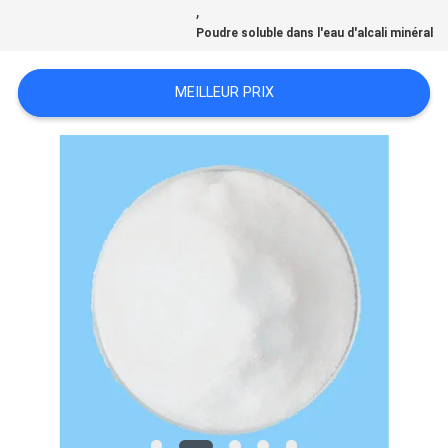
,
NOUVELLES
Poudre soluble dans l'eau d'alcali minéral
LES
MEILLEUR PRIX
AFFAIRES
DEMANDEZ
UN DEVIS
PLAN
DU
SITE
POLITIQUE