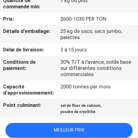
Quantité de
1 kg ou plus
NOUS
commande min:
Prix:
$600-1030 PER TON
VISITE
Détails d'emballage:
25 kg de sacs, sacs jumbo,
DE
palettes
L'USINE
Délai de livraison:
3 à 15 jours
Conditions de
30% T/T à l'avance, solde basé
CONTRÔLE
paiement:
sur différentes conditions
commerciales
DE
LA
Capacité
2000 tonnes par mois
d'approvisionnement:
QUALITÉ
Point culminant:
,
sel de fluor de calcium
poudre de cryolithe
NOUS
CONTACTER
MEILLEUR PRIX