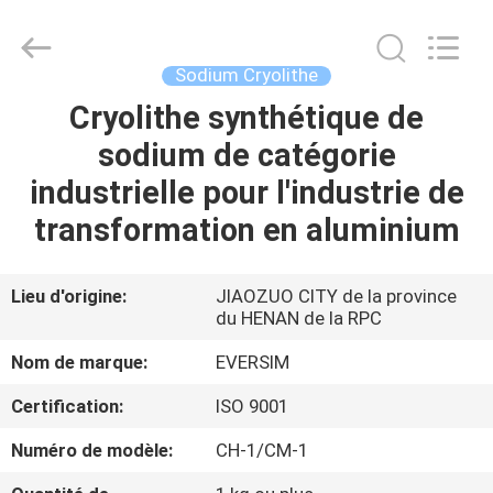
Jiaozuo
Eversim
Imp.&Exp.Co.,Ltd.
All
Rights
Sodium Cryolithe
Reserved.
Cryolithe synthétique de
À
sodium de catégorie
LA
industrielle pour l'industrie de
MAISON
transformation en aluminium
PRODUITS
Lieu d'origine:
JIAOZUO CITY de la province
du HENAN de la RPC
VIDÉOS
Nom de marque:
EVERSIM
À
Certification:
ISO 9001
PROPOS
Numéro de modèle:
CH-1/CM-1
DE