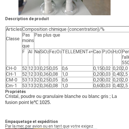
Description de produit
Articles
Composition chimique (concentration)/%
Pas
Pas plus que
Classe
moins
que
F
Al
Na
SiO
Fe
O
TELLEMENT
=
Cao
P
O
H
O
Per
2
2
3
4
2
5
2
l'a
55
CH-0
52
12
33
0,25
0,05
0,6
0,15
0,02
0,20
2,0
CH-1
52
12
33
0,36
0,08
1,0
0,20
0,03
0,40
2,5
CM-0
53
13
32
0,25
0,05
0,6
0,20
0,02
0,20
2,0
Cm-1
53
13
32
0,36
0,08
1,0
0,60
0,03
0,40
2,5
Propriétés
Cristal, poudre ou granulaire blanche ou blanc gris ; La
fusion point
le℃ 1025
.
Empaquetage et expédition
Par la mer, par avion ou en tant que votre exigez