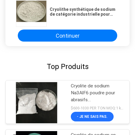
Cryolithe synthétique de sodium
de catégorie industrielle pour
l'industrie de transformation en
aluminium
Continuer
Top Produits
Cryolite de sodium
Na3AlF6 poudre pour
abrasifs
Hexafluoroaluminate de
$600-1030 PER TON MOQ:1 kg ou plus
sodium
- JE NE SAIS PAS.