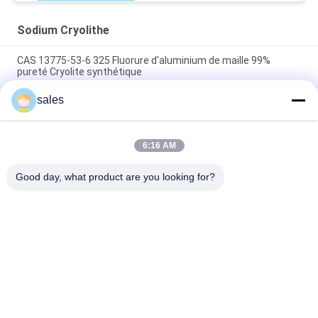
Sodium Cryolithe
CAS 13775-53-6 325 Fluorure d'aluminium de maille 99%
pureté Cryolite synthétique
sales
Plus de catégorie 1000 industrielle de Mesh Sodium Cryolite
CAS 13775-53-6
Poids moléculaire 209,94 Cryolite de sodium Composé
6:16 AM
chimique Insoluble dans l'eau Idéal pour les procédés de
fabrication industriels
Good day, what product are you looking for?
Catégories populaires
Tous
Sodium Cryolithe
Potassium Cryolithe
Fluorure En 
Sels De Fluorure
Aluminium