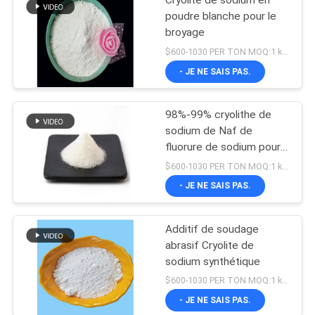
Cryolite de sodium en
poudre blanche pour le
broyage
$600-1030 PER TON MOQ:1 kg ou plus
- JE NE SAIS PAS.
98%-99% cryolithe de
sodium de Naf de
fluorure de sodium pour
l'électrolyse en aluminium
$600-1030 PER TON MOQ:1 kg ou plus
- JE NE SAIS PAS.
Additif de soudage
abrasif Cryolite de
sodium synthétique
$600-1030 PER TON MOQ:1 kg ou plus
- JE NE SAIS PAS.