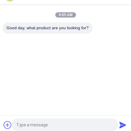
Matériau de base chimique Fluorure d'aluminium 7784-18-1
pour les fluides de soudage dans la soudure des métaux
9:05 AM
Produit chimique blanc sableux CAS7784-18-1 AlF3 Fluorure
d'aluminium HBD/LBD pour matériaux électroniques
Good day, what product are you looking for?
Catégories populaires
Tous
Sodium Cryolithe
Potassium Cryolithe
Fluorure En 
Sels De Fluorure
Aluminium
Coke Calciné De 
Bloc De Carbone 
Pétrole
D'anode
Bloc De Carbone À 
Le Fluorure De 
Cathode
Sodium En Poudre
Demandez un devis