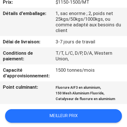
Prix:
$1150-1500/MT
NOUS
Détails d'emballage:
1, sac enorme ; 2, poids net
25kgs/50kgs/1000kgs, ou
VISITE
comme adapté aux besoins du
client
DE
L'USINE
Délai de livraison:
3-7 jours de travail
Conditions de
T/T, L/C, D/P, D/A, Western
paiement:
Union,
CONTRÔLE
DE
Capacité
1500 tonnes/mois
d'approvisionnement:
LA
Point culminant:
,
QUALITÉ
Fluorure AIF3 en aluminium
,
150 Mesh Aluminium Fluoride
Catalyseur de fluorure en aluminium
NOUS
CONTACTER
MEILLEUR PRIX