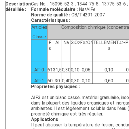
DE
Description
Cas No. : 15096-52-3 ; 1344-75-8 ; 13775-53-6 
détaillée :
Formule moléculaire :
Na
AlF
CONFIDENTIALITÉ
3
6
Norme de qualité :
GB/T4291-2007
Caractéristiques :
Articles
Composition chimique (concentra
Classe
F
Al
Na
SiO
Fe
O
TELLEMENT
-
P
2
2
3
42
≥
≤
AF-0
61
31,5
0,30
0,10
0,06
0,10
0
AF-1
60
30
0,40
0,30
0,10
0,60
0
Propriétés physiques :
AIF3 est un blanc cassé, matériel granulaire, ins
dans la plupart des liquides organiques et inorg
ambiantes. Il est légèrement soluble dans l'eau 
propriété chimique est très régulier.
Applications
Il peut abaisser la température de fusion, conduct