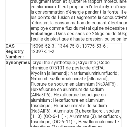
d'augmentation et ajuster le rapport moléculaire
en aluminium. Il est propice à l'électrolyte d'oxy
la consommation d'énergie pendant la fonte. Il 
les points de fusion et augmente la conductivité 
réduisant la consommation de courant électrique
employé comme flux du métal qui ne nécessite 
Emballage :
Dans des sacs de 25kgs ou de 50kgs
feuille de plastique à haute pression, ou selon l
CAS
15096-52-3 ; 1344-75-8 ; 13775-53-6 ;
Registry
12397-51-2
Number :
Synonymes
; cryolithe synthétique ; Cryolithe ; Code
:
chimique 075101 de pesticide d'EPA ;
Kryolith [allemand] ; Natriumaluminiumfluorid ;
Natriumhexafluoroaluminate [allemand] ;
Fluorure de sodium en aluminium (Na3AlF6) ;
Hexafluorure en aluminium de sodium
(AlNa3F6) ; Hexafluorure trisodique en
aluminium ; Hexafluorure en aluminium
trisodique ; Fluoroaluminate de sodium
(Na3AlF6) ; Aluminate (3), hexafluoro-, sodium
(1 : 3), (OC-6-11) - ; Aluminate (3), hexafluoro-,
trisodique, (OC-6-11) - ; Hexafluoroaluminate