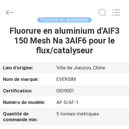
Jiaozuo
Eversim
Imp.&Exp.Co.,Ltd.
All
Rights
Fluorure en aluminium
Reserved.
Fluorure en aluminium d'AIF3
À
150 Mesh Na 3AlF6 pour le
LA
flux/catalyseur
MAISON
PRODUITS
Lieu d'origine:
Ville de Jiaozuo, Chine
Nom de marque:
EVERSIM
VIDÉOS
Certification:
ISO9001
Numéro de modèle:
AF-0/AF-1
À
PROPOS
Quantité de
5 tonnes métriques
commande min:
DE