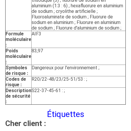
trisodique (3) ; fluorure de sodium en
aluminium (1:3 : 6) ; hexafluorure en aluminium
de sodium ; cryolithe artificielle ;
Fluoroaluminate de sodium ; Fluorure de
sodium en aluminium ; Fluorure en aluminium
de sodium ; Fluorure d'aluminium de sodium ;
Formule
AIF3
moléculaire
:
Poids
83,97
moléculaire
:
Symboles
Dangereux pour l'environnement ;
de risque :
Codes de
R20/22-48/23/25-51/53 : ;
risque :
Description
S22-37-45-61 : ;
de sécurité
:
Étiquettes
Cher client :