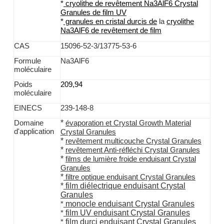
*
cryolithe
de revêtement
Na3AlF6
Crystal
Granules
de
film
UV
la
*
granules
en cristal
durcis
de
cryolithe
Na3AlF6
de
revêtement de film
CAS
15096-52-3/13775-53-6
Formule
Na3AlF6
moléculaire
Poids
209,94
moléculaire
EINECS
239-148-8
*
Domaine
évaporation et Crystal Growth Material
d'application
Crystal Granules
*
revêtement multicouche Crystal Granules
*
revêtement Anti-réfléchi Crystal Granules
*
films de lumière froide enduisant Crystal
Granules
*
filtre optique enduisant Crystal Granules
*
film diélectrique enduisant Crystal
Granules
monocle enduisant Crystal Granules
*
film UV enduisant Crystal Granules
*
film durci enduisant Crystal Granules
*