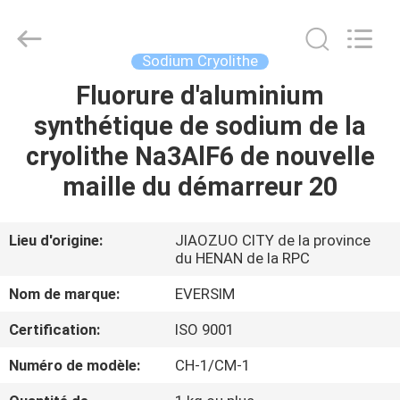
Jiaozuo
Eversim
Imp.&Exp.Co.,Ltd.
All
Rights
Sodium Cryolithe
Reserved.
Fluorure d'aluminium
À
synthétique de sodium de la
LA
cryolithe Na3AlF6 de nouvelle
MAISON
maille du démarreur 20
PRODUITS
Lieu d'origine:
JIAOZUO CITY de la province
du HENAN de la RPC
VIDÉOS
Nom de marque:
EVERSIM
À
Certification:
ISO 9001
PROPOS
Numéro de modèle:
CH-1/CM-1
DE