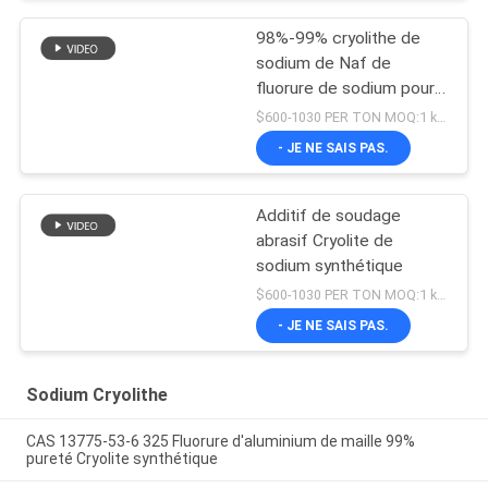
98%-99% cryolithe de
sodium de Naf de
fluorure de sodium pour
l'électrolyse en aluminium
$600-1030 PER TON MOQ:1 kg ou plus
- JE NE SAIS PAS.
Additif de soudage
abrasif Cryolite de
sodium synthétique
$600-1030 PER TON MOQ:1 kg ou plus
- JE NE SAIS PAS.
Sodium Cryolithe
CAS 13775-53-6 325 Fluorure d'aluminium de maille 99%
pureté Cryolite synthétique