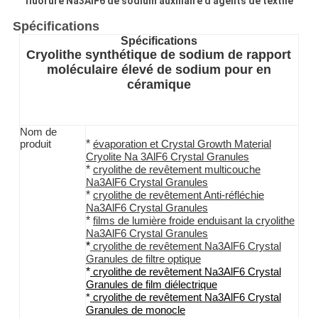
DE
fluorure Na3AlF6 de sodium auxiliaire d'agents de textile
CONFIDENTIALITÉ
Spécifications
Spécifications
Cryolithe synthétique de sodium de rapport
moléculaire élevé de sodium pour en
céramique
Nom de
*
produit
évaporation et Crystal Growth Material
Cryolite Na 3AlF6 Crystal Granules
*
cryolithe
de revêtement multicouche
Na3AlF6
Crystal Granules
*
cryolithe
de revêtement
Anti-
réfléchie
Na3AlF6
Crystal Granules
*
films de lumière froide enduisant
la cryolithe
Na3AlF6
Crystal Granules
*
cryolithe
de revêtement
Na3AlF6
Crystal
Granules
de
filtre
optique
*
cryolithe
de revêtement
Na3AlF6
Crystal
Granules
de
film
diélectrique
*
cryolithe
de revêtement
Na3AlF6
Crystal
Granules
de monocle