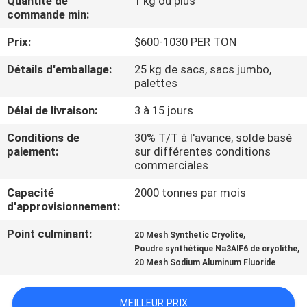
Quantité de
1 kg ou plus
NOUS
commande min:
Prix:
$600-1030 PER TON
VISITE
Détails d'emballage:
25 kg de sacs, sacs jumbo,
DE
palettes
L'USINE
Délai de livraison:
3 à 15 jours
Conditions de
30% T/T à l'avance, solde basé
CONTRÔLE
paiement:
sur différentes conditions
commerciales
DE
LA
Capacité
2000 tonnes par mois
d'approvisionnement:
QUALITÉ
Point culminant:
,
20 Mesh Synthetic Cryolite
,
Poudre synthétique Na3AlF6 de cryolithe
NOUS
20 Mesh Sodium Aluminum Fluoride
CONTACTER
MEILLEUR PRIX