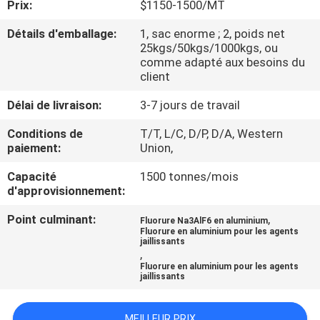
Prix:
$1150-1500/MT
NOUS
Détails d'emballage:
1, sac enorme ; 2, poids net
25kgs/50kgs/1000kgs, ou
VISITE
comme adapté aux besoins du
client
DE
L'USINE
Délai de livraison:
3-7 jours de travail
Conditions de
T/T, L/C, D/P, D/A, Western
paiement:
Union,
CONTRÔLE
DE
Capacité
1500 tonnes/mois
d'approvisionnement:
LA
Point culminant:
,
QUALITÉ
Fluorure Na3AlF6 en aluminium
Fluorure en aluminium pour les agents
jaillissants
,
NOUS
Fluorure en aluminium pour les agents
jaillissants
CONTACTER
MEILLEUR PRIX