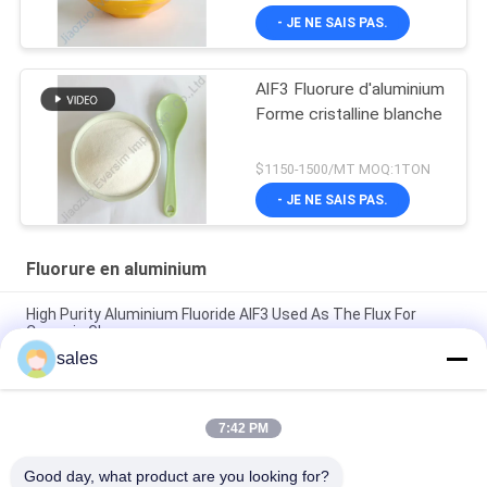
- JE NE SAIS PAS.
AlF3 Fluorure d'aluminium
Forme cristalline blanche
$1150-1500/MT MOQ:1TON
- JE NE SAIS PAS.
Fluorure en aluminium
High Purity Aluminium Fluoride AlF3 Used As The Flux For
Ceramic Glaze
sales
Matériau de base chimique Fluorure d'aluminium 7784-18-1
pour les fluides de soudage dans la soudure des métaux
7:42 PM
Produit chimique blanc sableux CAS7784-18-1 AlF3 Fluorure
d'aluminium HBD/LBD pour matériaux électroniques
Good day, what product are you looking for?