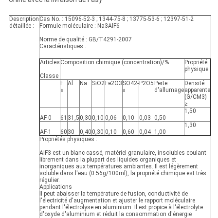
DE
CONFIDENTIALITÉ
Description
Cas No. : 15096-52-3 ; 1344-75-8 ; 13775-53-6 ; 12397-51-2
détaillée :
Formule moléculaire : Na3AlF6
Norme de qualité : GB/T4291-2007
Caractéristiques :
Articles
Composition chimique (concentration)/%
Propriété
physique
Classe
F
Al
Na
SiO2
Fe2O3
SO42-
P2O5
Perte
Densité
≥
≤
d'allumage
apparente
(G/CM3)
≥
1,50
AF-0
61
31,5
0,30
0,10
0,06
0,10
0,03
0,50
1,30
AF-1
60
30
0,40
0,30
0,10
0,60
0,04
1,00
Propriétés physiques :
AIF3 est un blanc cassé, matériel granulaire, insolubles coulant
librement dans la plupart des liquides organiques et
inorganiques aux températures ambiantes. Il est légèrement
soluble dans l'eau (0.56g/100ml), la propriété chimique est très
régulier.
Applications
Il peut abaisser la température de fusion, conductivité de
l'électricité d'augmentation et ajuster le rapport moléculaire
pendant l'électrolyse en aluminium. Il est propice à l'électrolyte
d'oxyde d'aluminium et réduit la consommation d'énergie