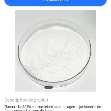
NOUVELLES
LES
AFFAIRES
DEMANDEZ
UN DEVIS
PLAN
DU
SITE
Description de produit
POLITIQUE
Fluorure Na3AlF6 en aluminium pour les agents jaillissants de
Chine avec la livraison de Fasy