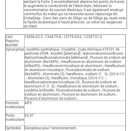
pendant la fonte. Il essentiellement abaisse les points de fusion
et augmente la conductivité de l'électrolyte, réduisant la
consommation de courant électrique. Il est également employé
comme flux du métal qui ne nécessite aucun repassage etc.
Emballage : Dans des sacs de 25kgs ou de 50kgs pp, rayés avec
la feuille de plastique à haute pression, ou selon les exigences
de client.
CAS
15096-52-3 ; 1344-75-8 ; 13775-53-6 ; 12397-51-2
Registry
Number :
Synonymes
; cryolithe synthétique ; Cryolithe ; Code chimique 075101 de
:
pesticide d'EPA ; Kryolith [allemand] ; Natriumaluminiumfluorid ;
Natriumhexafluoroaluminate [allemand] ; Fluorure de sodium en
aluminium (Na3AlF6) ; Hexafluorure en aluminium de sodium
(AlNa3F6) ; Hexafluorure trisodique en aluminium ; Hexafluorure
en aluminium trisodique ; Fluoroaluminate de sodium
(Na3AlF6) ; Aluminate (3), hexafluoro-, sodium (1 : 3), (OC-6-11)
- ; Aluminate (3), hexafluoro-, trisodique, (OC-6-11) - ;
Hexafluoroaluminate trisodique (3) ; fluorure de sodium en
aluminium (1:3 : 6) ; hexafluorure en aluminium de sodium ;
cryolithe artificielle ; Fluoroaluminate de sodium ; Fluorure de
sodium en aluminium ; Fluorure en aluminium de sodium ;
Fluorure d'aluminium de sodium ;
Formule
AIF3
moléculaire
:
Poids
83,97
moléculaire
:
Symboles
Dangereux pour l'environnement ;