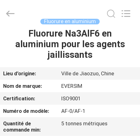
Jiaozuo
Eversim
Imp.&Exp.Co.,Ltd.
All
Rights
Fluorure en aluminium
Reserved.
Fluorure Na3AlF6 en
À
aluminium pour les agents
LA
jaillissants
MAISON
PRODUITS
Lieu d'origine:
Ville de Jiaozuo, Chine
Nom de marque:
EVERSIM
VIDÉOS
Certification:
ISO9001
Numéro de modèle:
AF-0/AF-1
À
PROPOS
Quantité de
5 tonnes métriques
commande min:
DE