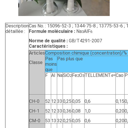
Description
Cas No. : 15096-52-3 ; 1344-75-8 ; 13775-53-6 ;
détaillée :
Formule moléculaire :
Na
AlF
3
6
Norme de qualité :
GB/T4291-2007
Caractéristiques :
Articles
Composition chimique (concentration)/%
Pas
Pas plus que
Classe
moins
que
F
Al
Na
SiO
Fe
O
TELLEMENT
=
Cao
P
2
2
3
4
CH-0
52
12
33
0,25
0,05
0,6
0,15
0
CH-1
52
12
33
0,36
0,08
1,0
0,20
0
CM-0
53
13
32
0,25
0,05
0,6
0,20
0