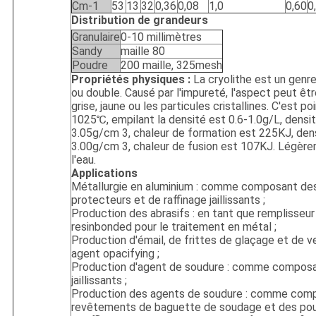
Cm-1
53
13
32
0,36
0,08
1,0
0,60
0
Distribution de grandeurs
Granulaire
0-10 millimètres
Sandy
maille 80
Poudre
200 maille, 325mesh
Propriétés physiques :
La cryolithe est un genr
ou double. Causé par l'impureté, l'aspect peut êtr
grise, jaune ou les particules cristallines. C'est po
1025℃, empilant la densité est 0.6-1.0g/L, densit
3.05g/cm 3, chaleur de formation est 225KJ, dens
3.00g/cm 3, chaleur de fusion est 107KJ. Légèr
l'eau.
Applications
Métallurgie en aluminium : comme composant des
protecteurs et de raffinage jaillissants ;
Production des abrasifs : en tant que remplisseur 
resinbonded pour le traitement en métal ;
Production d'émail, de frittes de glaçage et de v
agent opacifying ;
Production d'agent de soudure : comme composa
jaillissants ;
Production des agents de soudure : comme com
revêtements de baguette de soudage et des pou