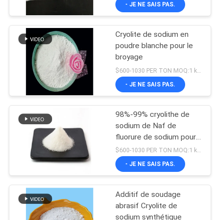
- JE NE SAIS PAS.
Cryolite de sodium en
poudre blanche pour le
broyage
$600-1030 PER TON MOQ:1 kg ou plus
- JE NE SAIS PAS.
98%-99% cryolithe de
sodium de Naf de
fluorure de sodium pour
l'électrolyse en aluminium
$600-1030 PER TON MOQ:1 kg ou plus
- JE NE SAIS PAS.
Additif de soudage
abrasif Cryolite de
sodium synthétique