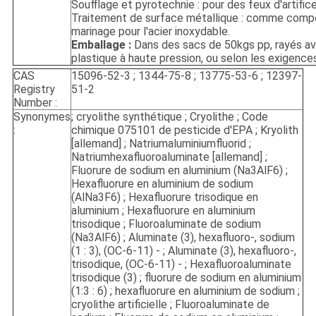
Soufflage et pyrotechnie : pour des feux d'artifice
Traitement de surface métallique : comme comp
marinage pour l'acier inoxydable.
Emballage :
Dans des sacs de 50kgs pp, rayés ave
plastique à haute pression, ou selon les exigences
CAS
15096-52-3 ; 1344-75-8 ; 13775-53-6 ; 12397-
Registry
51-2
Number :
Synonymes
; cryolithe synthétique ; Cryolithe ; Code
:
chimique 075101 de pesticide d'EPA ; Kryolith
[allemand] ; Natriumaluminiumfluorid ;
Natriumhexafluoroaluminate [allemand] ;
Fluorure de sodium en aluminium (Na3AlF6) ;
Hexafluorure en aluminium de sodium
(AlNa3F6) ; Hexafluorure trisodique en
aluminium ; Hexafluorure en aluminium
trisodique ; Fluoroaluminate de sodium
(Na3AlF6) ; Aluminate (3), hexafluoro-, sodium
(1 : 3), (OC-6-11) - ; Aluminate (3), hexafluoro-,
trisodique, (OC-6-11) - ; Hexafluoroaluminate
trisodique (3) ; fluorure de sodium en aluminium
(1:3 : 6) ; hexafluorure en aluminium de sodium ;
cryolithe artificielle ; Fluoroaluminate de