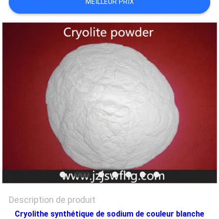
MEILLEUR PRIX
NOUVELLES
LES
AFFAIRES
DEMANDEZ
UN DEVIS
PLAN
DU
SITE
Description de produit
POLITIQUE
Cryolithe synthétique de sodium de couleur blanche