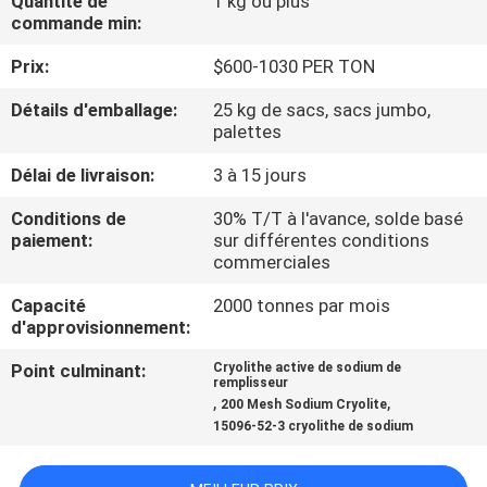
Quantité de
1 kg ou plus
NOUS
commande min:
Prix:
$600-1030 PER TON
VISITE
Détails d'emballage:
25 kg de sacs, sacs jumbo,
DE
palettes
L'USINE
Délai de livraison:
3 à 15 jours
Conditions de
30% T/T à l'avance, solde basé
CONTRÔLE
paiement:
sur différentes conditions
commerciales
DE
LA
Capacité
2000 tonnes par mois
d'approvisionnement:
QUALITÉ
Point culminant:
Cryolithe active de sodium de
remplisseur
,
,
NOUS
200 Mesh Sodium Cryolite
15096-52-3 cryolithe de sodium
CONTACTER