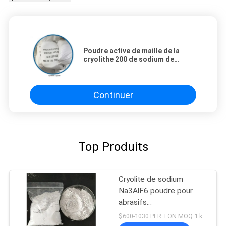
Poudre active de maille de la
cryolithe 200 de sodium de
remplisseur de CAS 15096-52-3
Continuer
Top Produits
Cryolite de sodium
Na3AlF6 poudre pour
abrasifs
Hexafluoroaluminate de
$600-1030 PER TON MOQ:1 kg ou plus
sodium