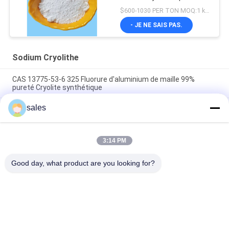
$600-1030 PER TON MOQ:1 kg ou plus
- JE NE SAIS PAS.
Sodium Cryolithe
CAS 13775-53-6 325 Fluorure d'aluminium de maille 99%
pureté Cryolite synthétique
sales
Plus de catégorie 1000 industrielle de Mesh Sodium Cryolite
CAS 13775-53-6
Poids moléculaire 209,94 Cryolite de sodium Composé
3:14 PM
chimique Insoluble dans l'eau Idéal pour les procédés de
fabrication industriels
Good day, what product are you looking for?
Catégories populaires
Tous
Sodium Cryolithe
Potassium Cryolithe