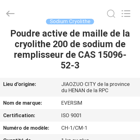
Jiaozuo
Eversim
Imp.&Exp.Co.,Ltd.
All
Rights
Sodium Cryolithe
Reserved.
Poudre active de maille de la
À
cryolithe 200 de sodium de
LA
remplisseur de CAS 15096-
MAISON
52-3
PRODUITS
Lieu d'origine:
JIAOZUO CITY de la province
du HENAN de la RPC
VIDÉOS
Nom de marque:
EVERSIM
À
Certification:
ISO 9001
PROPOS
Numéro de modèle:
CH-1/CM-1
DE