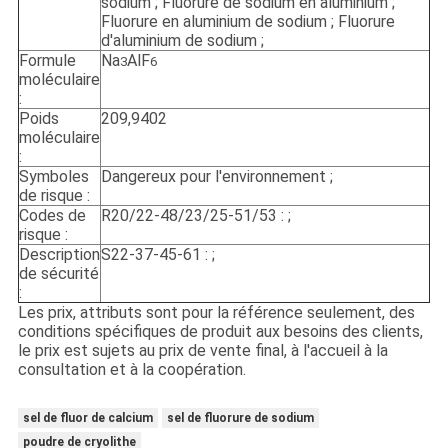
sodium ; Fluorure de sodium en aluminium ;
Fluorure en aluminium de sodium ; Fluorure
d'aluminium de sodium ;
Formule
Na
AlF
3
6
moléculaire
:
Poids
209,9402
moléculaire
:
Symboles
Dangereux pour l'environnement ;
de risque :
Codes de
R20/22-48/23/25-51/53 : ;
risque :
Description
S22-37-45-61 : ;
de sécurité
:
Les prix, attributs sont pour la référence seulement, des
conditions spécifiques de produit aux besoins des clients,
le prix est sujets au prix de vente final, à l'accueil à la
consultation et à la coopération.
sel de fluor de calcium
sel de fluorure de sodium
poudre de cryolithe