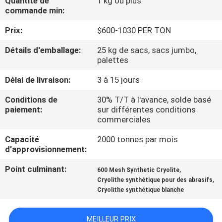
Quantité de
1 kg ou plus
NOUS
commande min:
Prix:
$600-1030 PER TON
VISITE
Détails d'emballage:
25 kg de sacs, sacs jumbo,
DE
palettes
L'USINE
Délai de livraison:
3 à 15 jours
Conditions de
30% T/T à l'avance, solde basé
CONTRÔLE
paiement:
sur différentes conditions
commerciales
DE
LA
Capacité
2000 tonnes par mois
d'approvisionnement:
QUALITÉ
Point culminant:
,
600 Mesh Synthetic Cryolite
,
Cryolithe synthétique pour des abrasifs
NOUS
Cryolithe synthétique blanche
CONTACTER
MEILLEUR PRIX