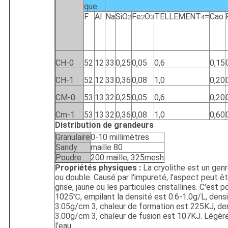
que
F
Al
Na
SiO
Fe
O
TELLEMENT
=
Cao
2
2
3
4
CH-0
52
12
33
0,25
0,05
0,6
0,15
CH-1
52
12
33
0,36
0,08
1,0
0,20
CM-0
53
13
32
0,25
0,05
0,6
0,20
Cm-1
53
13
32
0,36
0,08
1,0
0,60
Distribution de grandeurs
Granulaire
0-10 millimètres
Sandy
maille 80
Poudre
200 maille, 325mesh
Propriétés physiques :
La cryolithe est un gen
ou double. Causé par l'impureté, l'aspect peut êt
grise, jaune ou les particules cristallines. C'est 
1025℃, empilant la densité est 0.6-1.0g/L, densi
3.05g/cm 3, chaleur de formation est 225KJ, den
3.00g/cm 3, chaleur de fusion est 107KJ. Légè
l'eau.