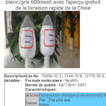
DE
blanc/gris 600mesh avec l'aperçu gratuit
de la livraison rapide de la Chine
CONFIDENTIALITÉ
Description
Cas No
. : 15096-52-3 ; 1344-75-8 ; 13775-53-6
détaillée :
Formule moléculaire :
Na
AlF
3
6
Norme de qualité :
GB/T4291-2007
Caractéristiques :
Articles
Composition chimique (concentration)/
Pas
Pas plus que
Classe
moins