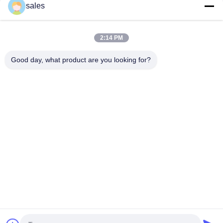
sales
Plus de catégorie 1000 industrielle de Mesh Sodium Cryolite
CAS 13775-53-6
Poids moléculaire 209,94 Cryolite de sodium Composé
2:14 PM
chimique Insoluble dans l'eau Idéal pour les procédés de
fabrication industriels
Good day, what product are you looking for?
Catégories populaires
Tous
Sodium Cryolithe
Potassium Cryolithe
Fluorure En 
Sels De Fluorure
Aluminium
Coke Calciné De 
Bloc De Carbone 
Pétrole
D'anode
Bloc De Carbone À 
Le Fluorure De 
Cathode
Sodium En Poudre