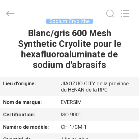
Jiaozuo
Eversim
Imp.&Exp.Co.,Ltd.
All
Rights
Sodium Cryolithe
Reserved.
Blanc/gris 600 Mesh
À
Synthetic Cryolite pour le
LA
hexafluoroaluminate de
MAISON
sodium d'abrasifs
PRODUITS
Lieu d'origine:
JIAOZUO CITY de la province
du HENAN de la RPC
VIDÉOS
Nom de marque:
EVERSIM
À
Certification:
ISO 9001
PROPOS
Numéro de modèle:
CH-1/CM-1
DE