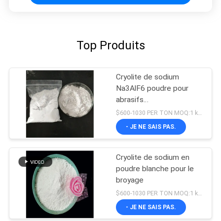
Top Produits
Cryolite de sodium
Na3AlF6 poudre pour
abrasifs
Hexafluoroaluminate de
$600-1030 PER TON MOQ:1 kg ou plus
sodium
- JE NE SAIS PAS.
Cryolite de sodium en
poudre blanche pour le
broyage
$600-1030 PER TON MOQ:1 kg ou plus
- JE NE SAIS PAS.