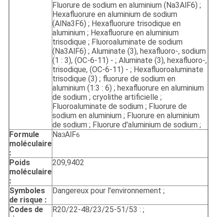
Fluorure de sodium en aluminium (Na3AlF6) ;
Hexafluorure en aluminium de sodium
(AlNa3F6) ; Hexafluorure trisodique en
aluminium ; Hexafluorure en aluminium
trisodique ; Fluoroaluminate de sodium
(Na3AlF6) ; Aluminate (3), hexafluoro-, sodium
(1 : 3), (OC-6-11) - ; Aluminate (3), hexafluoro-,
trisodique, (OC-6-11) - ; Hexafluoroaluminate
trisodique (3) ; fluorure de sodium en
aluminium (1:3 : 6) ; hexafluorure en aluminium
de sodium ; cryolithe artificielle ;
Fluoroaluminate de sodium ; Fluorure de
sodium en aluminium ; Fluorure en aluminium
de sodium ; Fluorure d'aluminium de sodium ;
Formule
Na
AlF
3
6
moléculaire
:
Poids
209,9402
moléculaire
:
Symboles
Dangereux pour l'environnement ;
de risque :
Codes de
R20/22-48/23/25-51/53 : ;