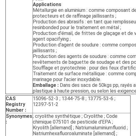
Applications
Métallurgie en aluminium : comme composant de
protecteurs et de raffinage jaillissants ;
Production des abrasifs : en tant que remplisseur
resinbonded pour le traitement en métal ;
Production d'émail, de frittes de glaçage et de 
agent opacifying ;
Production d'agent de soudure : comme compos
jaillissants ;
Production des agents de soudure : comme co
revêtements de baguette de soudage et des po
Soufflage et pyrotechnie : pour des feux d'artific
Traitement de surface métallique : comme com
marinage pour l'acier inoxydable.
Emballage :
Dans des sacs de 50kgs pp, rayés av
plastique à haute pression, ou selon les exigence
CAS
15096-52-3 ; 1344-75-8 ; 13775-53-6 ;
Registry
12397-51-2
Number :
Synonymes
; cryolithe synthétique ; Cryolithe ; Code
:
chimique 075101 de pesticide d'EPA ;
Kryolith [allemand] ; Natriumaluminiumfluorid ;
Natriumhexafluoroaluminate [allemand] ;