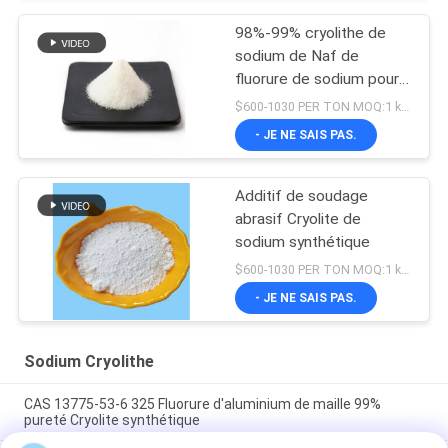
98%-99% cryolithe de
sodium de Naf de
fluorure de sodium pour
l'électrolyse en aluminium
$600-1030 PER TON MOQ:1 kg ou plus
- JE NE SAIS PAS.
Additif de soudage
abrasif Cryolite de
sodium synthétique
$600-1030 PER TON MOQ:1 kg ou plus
- JE NE SAIS PAS.
Sodium Cryolithe
CAS 13775-53-6 325 Fluorure d'aluminium de maille 99%
pureté Cryolite synthétique