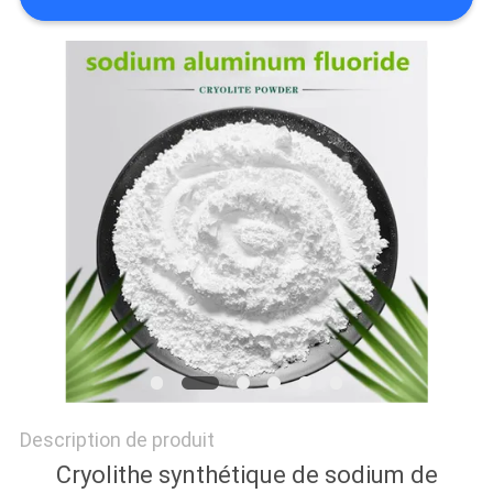
NOUVELLES
LES
AFFAIRES
DEMANDEZ
UN DEVIS
PLAN
DU
SITE
Description de produit
POLITIQUE
Cryolithe synthétique de sodium de