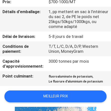
Prix:
$700-1000/MT
NOUS
Détails d'emballage:
1, pp mettent en sac à l'intérieur
du sac 2, de PE le poids net
VISITE
25kgs/50kgs/1000kgs, ou
comme adapté
DE
L'USINE
Délai de livraison:
5-8 jours de travail
Conditions de
T/T, L/C, D/A, D/P, Western
paiement:
Union, MoneyGram
CONTRÔLE
DE
Capacité
3000 tonnes par mois
d'approvisionnement:
LA
Point culminant:
,
QUALITÉ
fluoroaluminate de potassium
Le fluorure d'aluminium de potassium
NOUS
MEILLEUR PRIX
CONTACTER