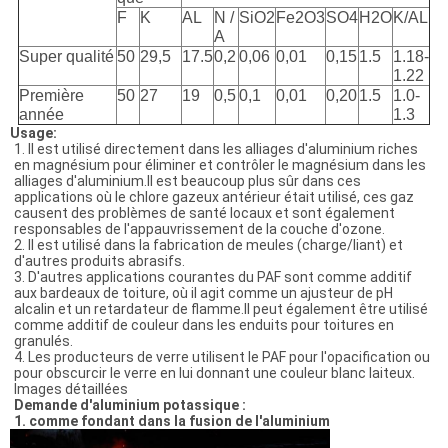
F
K
AL
N /
SiO
2
Fe2O3
SO4
H2O
K/AL
A
Super qualité
50
29,5
17.5
0,2
0,06
0,01
0,15
1.5
1.18-
1.22
Première
50
27
19
0,5
0,1
0,01
0,20
1.5
1.0-
année
1.3
Usage:
1. Il est utilisé directement dans les alliages d'aluminium riches
en magnésium pour éliminer et contrôler le magnésium dans les
alliages d'aluminium.Il est beaucoup plus sûr dans ces
applications où le chlore gazeux antérieur était utilisé, ces gaz
causent des problèmes de santé locaux et sont également
responsables de l'appauvrissement de la couche d'ozone.
2. Il est utilisé dans la fabrication de meules (charge/liant) et
d'autres produits abrasifs.
3. D'autres applications courantes du PAF sont comme additif
aux bardeaux de toiture, où il agit comme un ajusteur de pH
alcalin et un retardateur de flamme.Il peut également être utilisé
comme additif de couleur dans les enduits pour toitures en
granulés.
4. Les producteurs de verre utilisent le PAF pour l'opacification ou
pour obscurcir le verre en lui donnant une couleur blanc laiteux.
Images détaillées
Demande d'aluminium potassique :
1. comme fondant dans la fusion de l'aluminium