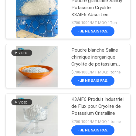
Poudre granulaire Sandy
Potassium Cryolite
K3AlF6 Absort en
aluminium
$700-1000/MT MOQ:1Ton
- JE NE SAIS PAS.
Poudre blanche Saline
chimique inorganique
Cryolite de potassium
K3AlF6
$700-1000/MT MOQ:1 tonne
- JE NE SAIS PAS.
K3AlF6 Produit Industriel
de Flux pour Cryolite de
Potassium Cristalline
$700-1000/MT MOQ:1 tonne
- JE NE SAIS PAS.