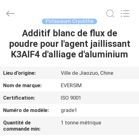
Jiaozuo
Eversim
Imp.&Exp.Co.,Ltd.
All
Rights
Potassium Cryolithe
Reserved.
Additif blanc de flux de
À
poudre pour l'agent jaillissant
LA
K3AlF4 d'alliage d'aluminium
MAISON
PRODUITS
Lieu d'origine:
Ville de Jiaozuo, Chine
Nom de marque:
EVERSIM
VIDÉOS
Certification:
ISO 9001
Numéro de modèle:
grade1
À
PROPOS
Quantité de
1 tonne métrique
commande min:
DE