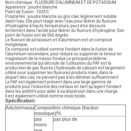
Nom chimique : FLUORURE D'ALUMINIUM ET DE POTASSIUM
Apparence : poudre blanche
Point de fusion : 1025℃
Propriétés : poudre blanche ou gris clair, légèrement soluble
dans l'eau. Elle peut réagir avec l'eau pour libérer du fluorure
d'hydrogène à haute température, peut être dissoute
lentement dans l'acide pour libérer du fluorure d'hydrogène. Son
point de fusion est de 560 degrés.
Le fluorure de potassium et d'aluminium est un composé
inorganique.
Ce composé est utilisé comme fondant dans la fusion de
l'aluminium secondaire, pour réduire ou supprimer la teneur en
magnésium de la masse fondue.Le principal problème
environnemental qui découle de l'utilisation du PAF est la
production de gaz fluorés.L'hydroxyde de calcium est largement
utilisé pour supprimer les fluorures produits mais, dans la
plupart des cas, ne parvient pas à les éliminer suffisamment.
Le PAF est également présent dans une large gamme de
produits pour l'industrie des métaux en tant qu'agent fondant
dans les additifs pour aider à sa dispersion dans une charge.
Il est également utilisé comme insecticide.
Spécification:
Article/niveau
Composition chimique (fraction
massique)/%
pas
pas plus de
moins
que