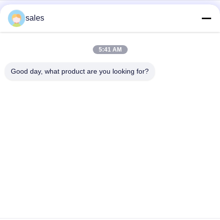
Le prix d'usine des abrasifs à haute performance fabriqués à
sales
partir de cryolite de sodium blanc pur pour la production
industrielle
CAS13775-52-5 Produit chimique Poudre blanche KAlF4
5:41 AM
Cryolithe de potassium - Libérer le potentiel dans les
industries chimiques
Good day, what product are you looking for?
Catégories populaires
Tous
Sodium Cryolithe
Potassium Cryolithe
Fluorure En 
Sels De Fluorure
Aluminium
Coke Calciné De 
Bloc De Carbone 
Pétrole
D'anode
Bloc De Carbone À 
Le Fluorure De 
Cathode
Sodium En Poudre