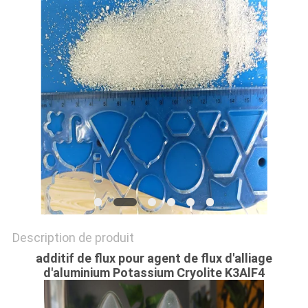
NOUVELLES
LES
AFFAIRES
DEMANDEZ
UN DEVIS
PLAN
DU
Description de produit
SITE
additif de flux pour agent de flux d'alliage
d'aluminium Potassium Cryolite K3AlF4
POLITIQUE