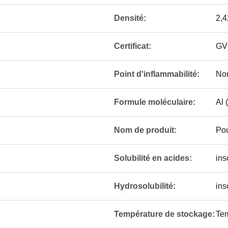
Densité:
2,4
Certificat:
GV
Point d'inflammabilité:
Non
Formule moléculaire:
Al 
Nom de produit:
Pou
Solubilité en acides:
ins
Hydrosolubilité:
ins
Température de stockage:
Tem