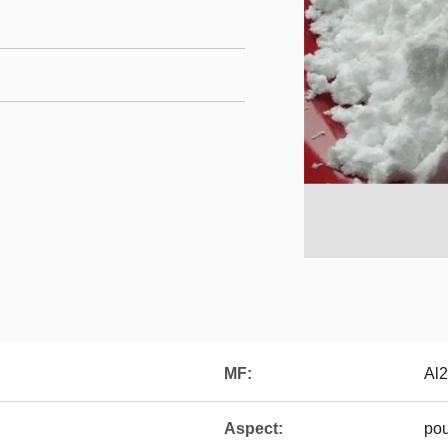
MF:
Al2
Aspect:
pou