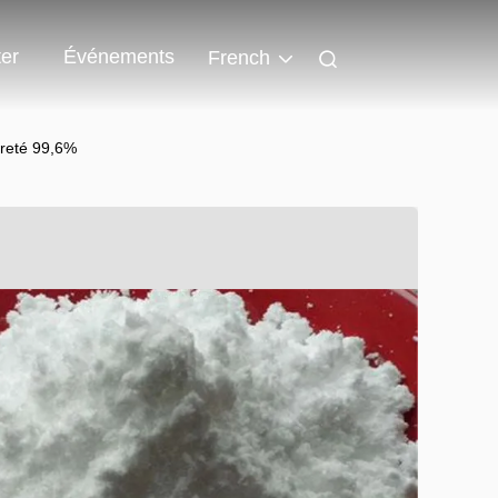
er
Événements
French
ureté 99,6%