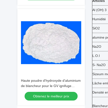
Articles
Al (OH) 3
Humidité
SiO2
alumine 
Na2O
L.O.I
S- Na2O
Sizeum m
Haute poudre d'hydroxyde d'aluminium
Lâche emb
de blancheur pour le GV ignifuge
diplômée
Densité e
Obtenez le meilleur prix
Blancheur