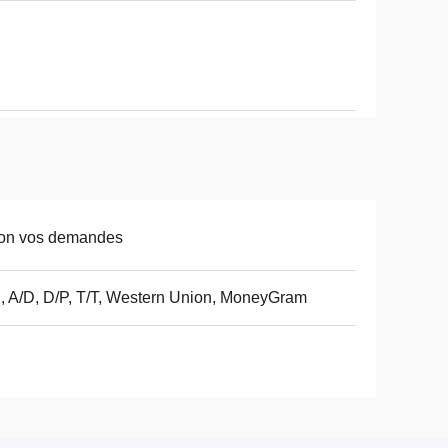
lon vos demandes
, A/D, D/P, T/T, Western Union, MoneyGram