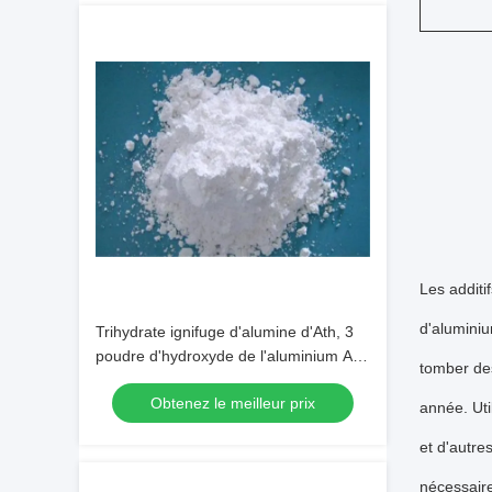
Les additi
d'alumini
Trihydrate ignifuge d'alumine d'Ath, 3
poudre d'hydroxyde de l'aluminium Al2
tomber des
(OH)
Obtenez le meilleur prix
année. Uti
et d'autre
nécessaire