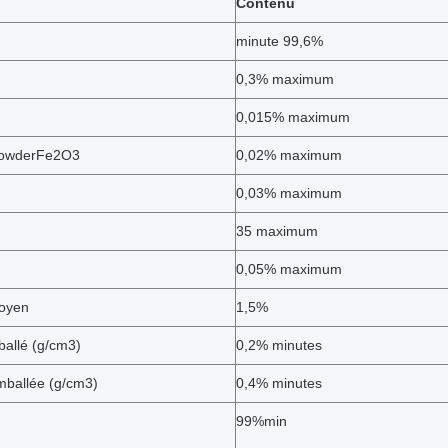
Contenu
minute 99,6%
0,3% maximum
0,015% maximum
powderFe2O3
0,02% maximum
0,03% maximum
35 maximum
0,05% maximum
oyen
1,5%
allé (g/cm3)
0,2% minutes
mballée (g/cm3)
0,4% minutes
99%min