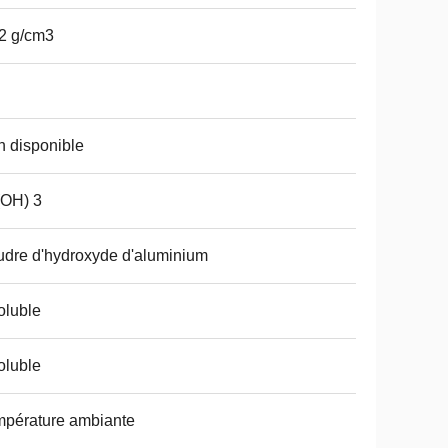
2 g/cm3
 disponible
(OH) 3
dre d'hydroxyde d'aluminium
oluble
oluble
pérature ambiante