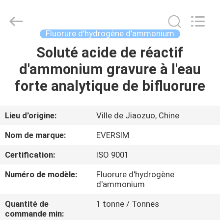
Jiaozuo
Eversim
Imp.&Exp.Co.,Ltd.
All
Rights
Fluorure d'hydrogène d'ammonium
Reserved.
Soluté acide de réactif
À
d'ammonium gravure à l'eau
LA
forte analytique de bifluorure
MAISON
PRODUITS
Lieu d'origine:
Ville de Jiaozuo, Chine
Nom de marque:
EVERSIM
VIDÉOS
Certification:
ISO 9001
Numéro de modèle:
Fluorure d'hydrogène
À
d'ammonium
PROPOS
Quantité de
1 tonne / Tonnes
DE
commande min: