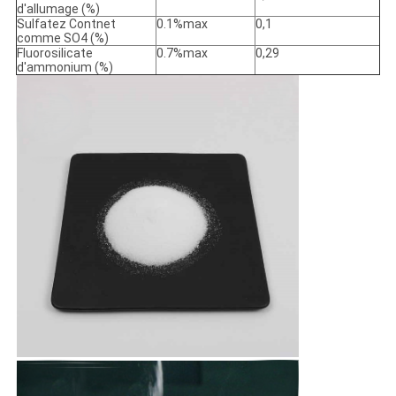
d'allumage (%)
Sulfatez Contnet
0.1%max
0,1
comme SO4 (%)
Fluorosilicate
0.7%max
0,29
d'ammonium (%)