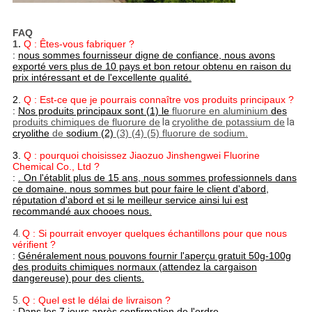
FAQ
1.
Q : Êtes-vous fabriquer ?
:
nous sommes fournisseur digne de confiance, nous avons
exporté vers plus de 10 pays et bon retour obtenu en raison du
prix intéressant et de l'excellente qualité.
2.
Q : Est-ce que je pourrais connaître vos produits principaux ?
:
Nos produits principaux sont (1) le
fluorure en aluminium
des
produits chimiques
de fluorure de
la
cryolithe de potassium de
la
cryolithe
de
sodium (2)
(3) (4) (5) fluorure de sodium.
3.
Q : pourquoi choisissez Jiaozuo Jinshengwei Fluorine
Chemical Co., Ltd ?
:
. On l'établit plus de 15 ans, nous sommes professionnels dans
ce domaine. nous sommes but pour faire le client d'abord,
réputation d'abord et si le meilleur service ainsi lui est
recommandé aux chooes nous.
4.
Q : Si pourrait envoyer quelques échantillons pour que nous
vérifient ?
:
Généralement nous pouvons fournir l'aperçu gratuit 50g-100g
des produits chimiques normaux (attendez la cargaison
dangereuse) pour des clients.
5.
Q : Quel est le délai de livraison ?
:
Dans les 7 jours après confirmation de l'ordre.