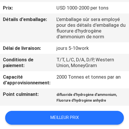
NOUS
Prix:
USD 1000-2000 per tons
Détails d'emballage:
L'emballage sûr sera employé
VISITE
pour des détails d'emballage du
fluorure d'hydrogène
DE
d'ammonium de norm
L'USINE
Délai de livraison:
jours 5-10work
Conditions de
T/T, L/C, D/A, D/P, Western
CONTRÔLE
paiement:
Union, MoneyGram
DE
Capacité
2000 Tonnes et tonnes par an
LA
d'approvisionnement:
QUALITÉ
Point culminant:
,
difluoride d'hydrogène d'ammonium
Fluorure d'hydrogène anhydre
NOUS
CONTACTER
MEILLEUR PRIX