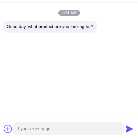
NH4HF2 CAS 1341-49-7
1:31 AM
Soluté acide de réactif d'ammonium gravure à l'eau forte
analytique de bifluorure
Good day, what product are you looking for?
Catégories populaires
Tous
Sodium Cryolithe
Potassium Cryolithe
Fluorure En 
Sels De Fluorure
Aluminium
Coke Calciné De 
Bloc De Carbone 
Pétrole
D'anode
Bloc De Carbone À 
Le Fluorure De 
Cathode
Sodium En Poudre
Demandez un devis