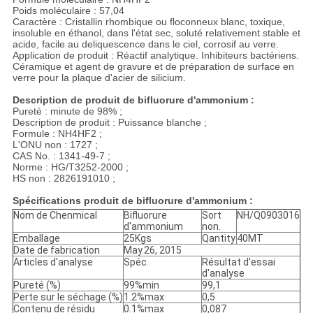
DE
Poids moléculaire : 57,04
Caractère : Cristallin rhombique ou floconneux blanc, toxique,
CONFIDENTIALITÉ
insoluble en éthanol, dans l'état sec, soluté relativement stable et
acide, facile au deliquescence dans le ciel, corrosif au verre.
Application de produit : Réactif analytique. Inhibiteurs bactériens.
Céramique et agent de gravure et de préparation de surface en
verre pour la plaque d'acier de silicium.
Description de produit de bifluorure d'ammonium :
Pureté : minute de 98% ;
Description de produit : Puissance blanche ;
Formule : NH4HF2 ;
L'ONU non : 1727 ;
CAS No. : 1341-49-7 ;
Norme : HG/T3252-2000 ;
HS non : 2826191010 ;
Spécifications produit de bifluorure d'ammonium :
Nom de Chenmical
Bifluorure
Sort
NH/Q0903016
d'ammonium
non.
Emballage
25Kgs
Qantity
40MT
Date de fabrication
May.26, 2015
Articles d'analyse
Spéc.
Résultat d'essai
d'analyse
Pureté (%)
99%min
99,1
Perte sur le séchage (%)
1.2%max
0,5
Contenu de résidu
0.1%max
0,087