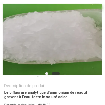
NOUVELLES
LES
AFFAIRES
DEMANDEZ
UN DEVIS
PLAN
DU
SITE
Description de produit
Le bifluorure analytique d'ammonium de réactif
gravent à l'eau-forte le soluté acide
POLITIQUE
Formule moléculaire : NH4HF2