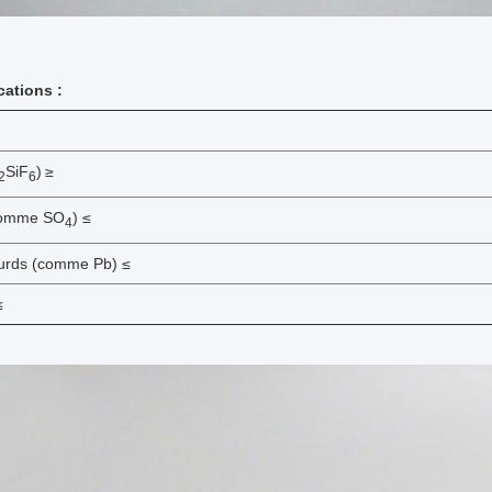
cations :
SiF
)
≥
2
6
(comme SO
) ≤
4
urds (comme Pb) ≤
≤