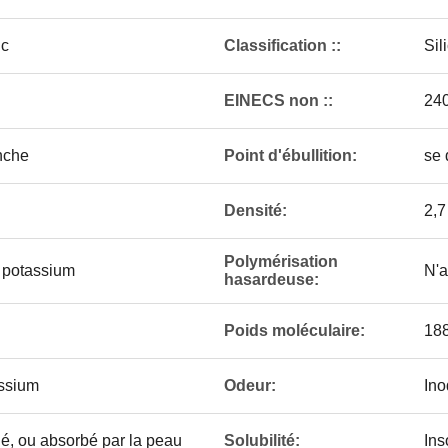
nc
Classification ::
Sil
EINECS non ::
24
anche
Point d'ébullition:
se
Densité:
2,7
Polymérisation
e potassium
N'a
hasardeuse:
Poids moléculaire:
188
assium
Odeur:
Ino
lé, ou absorbé par la peau
Solubilité:
Ins