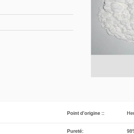
Point d'origine ::
Hen
Pureté:
98