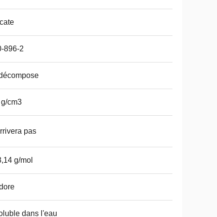
icate
0-896-2
 décompose
 g/cm3
rrivera pas
,14 g/mol
dore
oluble dans l'eau