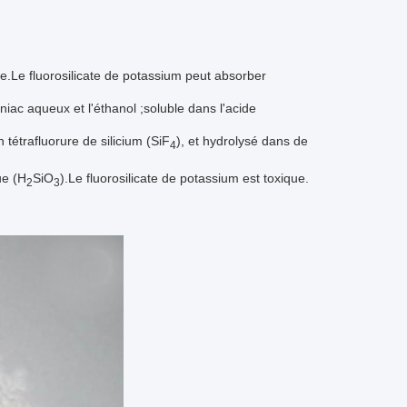
de.Le fluorosilicate de potassium peut absorber
niac aqueux et l'éthanol ;soluble dans l'acide
tétrafluorure de silicium (SiF
), et hydrolysé dans de
4
ue (H
SiO
).Le fluorosilicate de potassium est toxique.
2
3