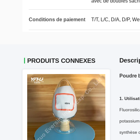
avec de doubles sache
Conditions de paiement
T/T, L/C, D/A, D/P, 
Descri
PRODUITS CONNEXES
Poudre b
1. Utilisa
Fluorosili
potassium 
synthèse 