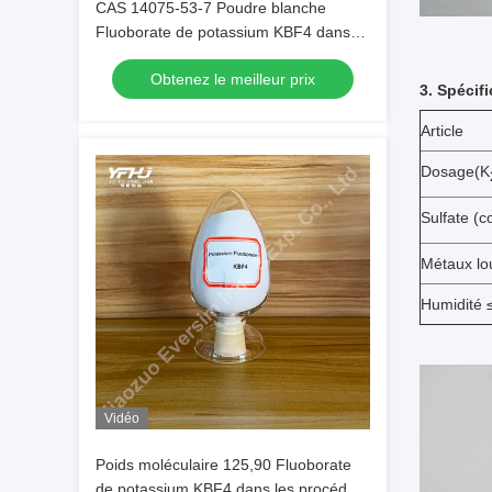
CAS 14075-53-7 Poudre blanche
Fluoborate de potassium KBF4 dans
les procédés électrochimiques
Obtenez le meilleur prix
3. Spécifi
Article
Dosage(K
Sulfate 
Métaux lo
Humidité 
Vidéo
Poids moléculaire 125,90 Fluoborate
de potassium KBF4 dans les procédés