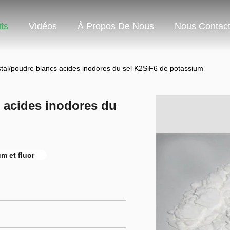
ts
Vidéos
À Propos De Nous
Nous Contact
stal/poudre blancs acides inodores du sel K2SiF6 de potassium
s acides inodores du
m et fluor