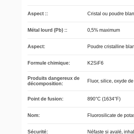
Aspect ::
Cristal ou poudre bla
Métal lourd (Pb) ::
0,5% maximum
Aspect:
Poudre cristalline bl
Formule chimique:
K2SiF6
Produits dangereux de
Fluor, silice, oxyde d
décomposition:
Point de fusion:
890°C (1634°F)
Nom:
Fluorosilicate de pot
Sécurité:
Néfaste si avalé, inha