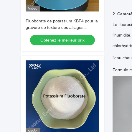
Vidéo
2. Caracté
Fluoborate de potassium KBF4 pour la
Le fluoros
gravure de texture des alliages
d'aluminium
l'humidité
Obtenez le meilleur prix
chlorhydri
l'eau chau
Formule mo
Vidéo