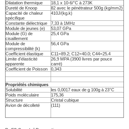
Dilatation thermique
18,1 x 10
-6
/°C à 273K
Dureté de Knoop
82 avec le pénétrateur 500g (kg/mm2)
Capacité de chaleur
410J/(kg.k)
spécifique
Constante diélectrique
7,33 à 1MHz
Module de jeunes (e)
53,07 GPa
Module (G) de
25,4 GPa
cisaillement
Module de
56,4 GPa
compressibilité (k)
Coefficient élastique
C
11
=89.2; C
12
=40.0; C
44
=25.4
Limite d'élasticité
26,9 MPA (3900 livres par pouce
apparente
carré)
Coefficient de Poisson
0,343
Propriétés chimiques
Solubilité
les 0,0017 eaux de g 100g à 23°C
Poids moléculaire
175,36
Structure
Cristal cubique
Avion de décolleté
(111)