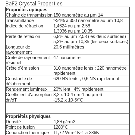
DE
BaF2 Crystal Properties
Propriétés optiques
CONFIDENTIALITÉ
Chaîne de transmission
150 nanomètre au μm 14
Transmittance
>94% à 350 nanomètre au μm 10,8
Indice de réfraction
1,4624 au μm 2,58
1,3936 au μm 10,35
Perte de réflexion
6,8% au μm 2,58 (les deux surfaces)
5,3% au μm 10,35 (les deux surfaces)
Longueur de
20,6 millimètres
rayonnement
Crête de rayonnement
47 nanomètre
résiduel
Crête d'émission
310 nanomètre lents ; 220 nanomètre
rapidement
Constante de
620 NS lents ; 0,6 NS rapidement
délabrement
Rendement lumineux
20% lent ; 4% rapidement
Coefficient d'absorption
3,2 x 10
-4
cm-1 au μm 6
dn/dT
-15,2 x 10
-6
/°C
Propriétés physiques
Densité
4,89 g/cm3
Point de fusion
1280°C
Conduction thermique
11,72 Wm
-1
K
-1
à 286K