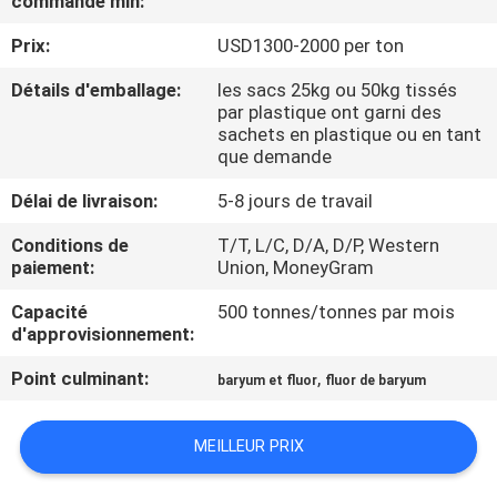
commande min:
NOUS
Prix:
USD1300-2000 per ton
VISITE
Détails d'emballage:
les sacs 25kg ou 50kg tissés
par plastique ont garni des
DE
sachets en plastique ou en tant
que demande
L'USINE
Délai de livraison:
5-8 jours de travail
CONTRÔLE
Conditions de
T/T, L/C, D/A, D/P, Western
paiement:
Union, MoneyGram
DE
LA
Capacité
500 tonnes/tonnes par mois
d'approvisionnement:
QUALITÉ
Point culminant:
,
baryum et fluor
fluor de baryum
NOUS
MEILLEUR PRIX
CONTACTER