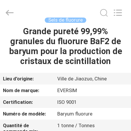
Jiaozuo
Eversim
Imp.&Exp.Co.,Ltd.
All
Rights
Sels de fluorure
Reserved.
Grande pureté 99,99%
À
granules du fluorure BaF2 de
LA
baryum pour la production de
MAISON
cristaux de scintillation
PRODUITS
Lieu d'origine:
Ville de Jiaozuo, Chine
VIDÉOS
Nom de marque:
EVERSIM
Certification:
ISO 9001
À
Numéro de modèle:
Baryum fluorure
PROPOS
DE
Quantité de
1 tonne / Tonnes