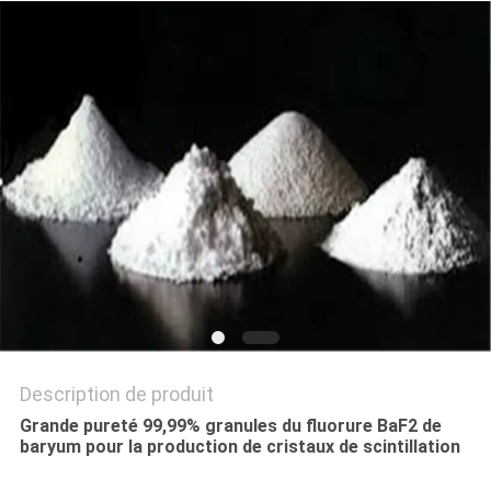
NOUVELLES
LES
AFFAIRES
DEMANDEZ
UN DEVIS
PLAN
DU
SITE
Description de produit
Grande pureté 99,99% granules du fluorure BaF2 de
baryum pour la production de cristaux de scintillation
POLITIQUE