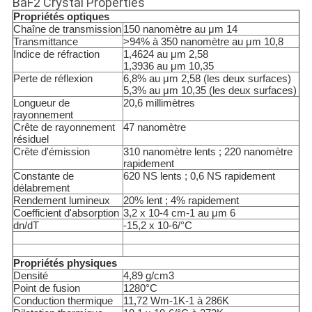
BaF2 Crystal Properties
Propriétés optiques
Chaîne de transmission
150 nanomètre au μm 14
Transmittance
>94% à 350 nanomètre au μm 10,8
Indice de réfraction
1,4624 au μm 2,58
1,3936 au μm 10,35
Perte de réflexion
6,8% au μm 2,58 (les deux surfaces)
5,3% au μm 10,35 (les deux surfaces)
Longueur de
20,6 millimètres
rayonnement
Crête de rayonnement
47 nanomètre
résiduel
Crête d'émission
310 nanomètre lents ; 220 nanomètre
rapidement
Constante de
620 NS lents ; 0,6 NS rapidement
délabrement
Rendement lumineux
20% lent ; 4% rapidement
Coefficient d'absorption
3,2 x 10
-4
cm-1 au μm 6
dn/dT
-15,2 x 10
-6
/°C
Propriétés physiques
Densité
4,89 g/cm3
Point de fusion
1280°C
Conduction thermique
11,72 Wm
-1
K
-1
à 286K