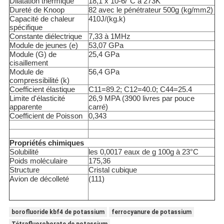
Dilatation thermique
18,1 x 10
-6
/°C à 273K
Dureté de Knoop
82 avec le pénétrateur 500g (kg/mm2)
Capacité de chaleur
410J/(kg.k)
spécifique
Constante diélectrique
7,33 à 1MHz
Module de jeunes (e)
53,07 GPa
Module (G) de
25,4 GPa
cisaillement
Module de
56,4 GPa
compressibilité (k)
Coefficient élastique
C
11
=89.2; C
12
=40.0; C
44
=25.4
Limite d'élasticité
26,9 MPA (3900 livres par pouce
apparente
carré)
Coefficient de Poisson
0,343
Propriétés chimiques
Solubilité
les 0,0017 eaux de g 100g à 23°C
Poids moléculaire
175,36
Structure
Cristal cubique
Avion de décolleté
(111)
borofluoride kbf4 de potassium
ferrocyanure de potassium