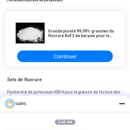
Tétrafluoroborate de potassium
Grande pureté 99,99% granules du
fluorure BaF2 de baryum pour la
production de cristaux de
scintillation
Continuer
Sels de fluorure
Fluoborate de potassium KBF4 pour la gravure de texture des
alliages d'aluminium
sales
Poudre blanche de fluoborate de potassium KBF4 pour la
gravure de texture des alliages d'aluminium
2:46 AM
CAS 14075-53-7 Poudre blanche Fluoborate de potassium
KBF4 dans les procédés électrochimiques