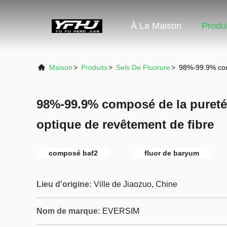
À La Maison
Produi
Maison
>
Produits
>
Sels De Fluorure
>
98%-99.9% comp
98%-99.9% composé de la pureté B
optique de revêtement de fibre
composé baf2
fluor de baryum
Lieu d'origine:
Ville de Jiaozuo, Chine
Nom de marque:
EVERSIM