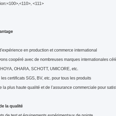
ation:<100>,<110>, <111>
vantage
d'expérience en production et commerce international
vons coopéré avec de nombreuses marques internationales cé
HOYA, OHARA, SCHOTT, UMICORE, etc.
 les certificats SGS, BV, etc. pour tous les produits
 la plus haute qualité et de l'assurance commerciale pour satis
e la qualité
ts de test et équipements expérimentaux de pointe.