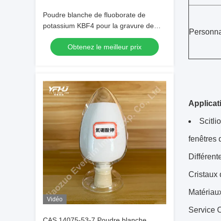
Poudre blanche de fluoborate de
potassium KBF4 pour la gravure de
Personna
texture des alliages d'aluminium
Obtenez le meilleur prix
Applicat
Scitli
fenêtres 
Différent
Cristaux 
Matériaux
Vidéo
Service 
CAS 14075-53-7 Poudre blanche