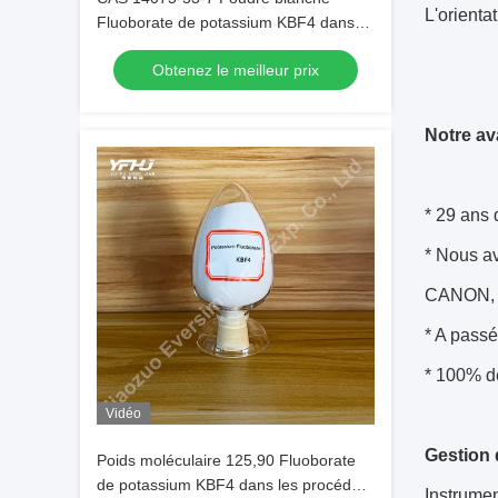
L'orient
Fluoborate de potassium KBF4 dans
les procédés électrochimiques
Obtenez le meilleur prix
Notre a
* 29 ans 
* Nous a
CANON, 
* A passé
* 100% de
Vidéo
Gestion d
Poids moléculaire 125,90 Fluoborate
de potassium KBF4 dans les procédés
Instrumen