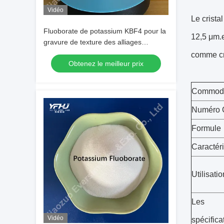
Vidéo
Le crista
Fluoborate de potassium KBF4 pour la
12,5 μm.e
gravure de texture des alliages
d'aluminium
comme cri
Obtenez le meilleur prix
Commodi
Numéro 
Formule
Caractéri
Utilisati
Les
Vidéo
spécifica