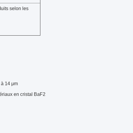
its selon les
m à 14 μm
tériaux en cristal BaF2