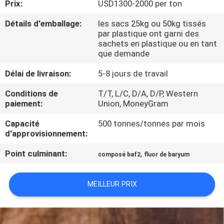
Prix:
USD1300-2000 per ton
NOUS
Détails d'emballage:
les sacs 25kg ou 50kg tissés
par plastique ont garni des
VISITE
sachets en plastique ou en tant
que demande
DE
L'USINE
Délai de livraison:
5-8 jours de travail
Conditions de
T/T, L/C, D/A, D/P, Western
paiement:
Union, MoneyGram
CONTRÔLE
DE
Capacité
500 tonnes/tonnes par mois
d'approvisionnement:
LA
Point culminant:
,
QUALITÉ
composé baf2
fluor de baryum
MEILLEUR PRIX
NOUS
CONTACTER