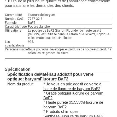
*
100% de la plus haute qualité et de l'assurance commerciale
pour satisfaire les demandes des clients.
Commodité
Fluorure de baryum
Numéro CAS:
7787 32 8
Formule
BaF2
Caractéristique:
Poudre blanche
Utilisations
La poudre de BaF2 (BariumFluoride) de haute pureté
(99,99%) est utilisée dans la céramique, le verre, l'optique
et les matériaux de scintillation
Les
99%
spécifications
Personnalisable
Nous pouvons développer et produire de nouveaux produits
selon les exigences du client
Spécification
Spécification de
Matériau addictif pour verre
optique: baryum
Fluorure BaF2
*
Nom du produit
Je vous en prie.
additif de verre à
base de fluorure de baryum BaF2
*
Grade optique
Fluorure de baryum
BaF2
*
Haute pureté 99,999%
Fluorure de
baryum BaF2
*
Produits chimiques
Synthèse
Fluorure de baryum BaF2