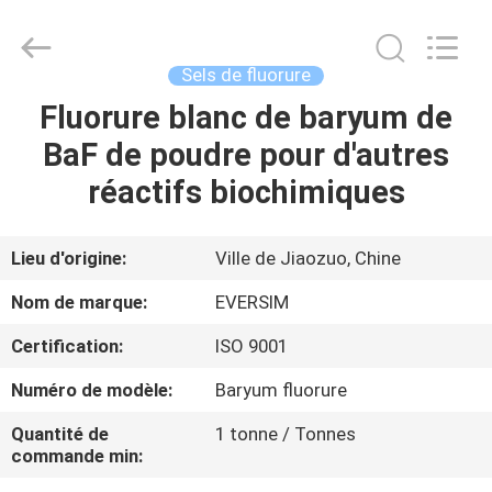
Jiaozuo
Eversim
Imp.&Exp.Co.,Ltd.
All
Rights
Sels de fluorure
Reserved.
Fluorure blanc de baryum de
À
BaF de poudre pour d'autres
LA
réactifs biochimiques
MAISON
PRODUITS
Lieu d'origine:
Ville de Jiaozuo, Chine
Nom de marque:
EVERSIM
VIDÉOS
Certification:
ISO 9001
Numéro de modèle:
Baryum fluorure
À
PROPOS
Quantité de
1 tonne / Tonnes
commande min:
DE