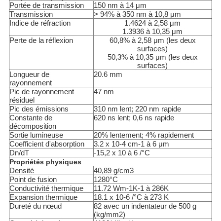
DE
Portée de transmission
150 nm à 14 μm
Transmission
> 94% à 350 nm à 10,8 μm
CONFIDENTIALITÉ
Indice de réfraction
1.4624 à 2,58 μm
1.3936 à 10,35 μm
Perte de la réflexion
60,8% à 2,58 μm (les deux
surfaces)
50,3% à 10,35 μm (les deux
surfaces)
Longueur de
20.6 mm
rayonnement
Pic de rayonnement
47 nm
résiduel
Pic des émissions
310 nm lent; 220 nm rapide
Constante de
620 ns lent; 0,6 ns rapide
décomposition
Sortie lumineuse
20% lentement; 4% rapidement
Coefficient d'absorption
3.2 x 10-4 cm-1 à 6 μm
Dn/dT
-15,2 x 10 à 6 /°C
Propriétés physiques
Densité
40,89 g/cm3
Point de fusion
1280°C
Conductivité thermique
11.72 Wm-1K-1 à 286K
Expansion thermique
18.1 x 10-6 /°C à 273 K
Dureté du nœud
82 avec un indentateur de 500 g
(kg/mm2)