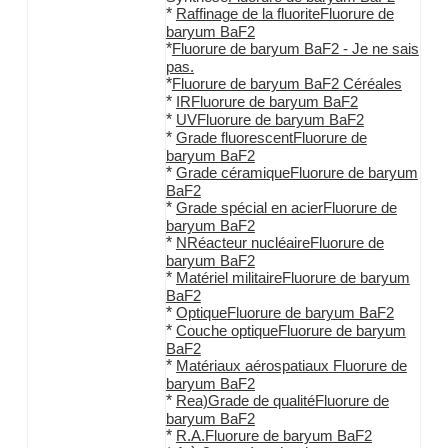
*
Raffinage de la fluorite
Fluorure de
baryum BaF2
*
Fluorure de baryum BaF2
- Je ne sais
pas.
*
Fluorure de baryum BaF2
Céréales
*
IR
Fluorure de baryum BaF2
*
UV
Fluorure de baryum BaF2
*
Grade fluorescent
Fluorure de
baryum BaF2
*
Grade céramique
Fluorure de baryum
BaF2
*
Grade spécial en acier
Fluorure de
baryum BaF2
*
N
Réacteur nucléaire
Fluorure de
baryum BaF2
*
Matériel militaire
Fluorure de baryum
BaF2
*
Optique
Fluorure de baryum BaF2
*
Couche optique
Fluorure de baryum
BaF2
*
Matériaux aérospatiaux
Fluorure de
baryum BaF2
*
R
e
a)
Grade de qualité
Fluorure de
baryum BaF2
*
R.A.
Fluorure de baryum BaF2