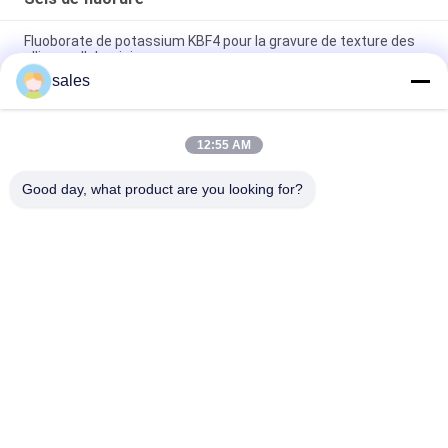
Fluoborate de potassium KBF4 pour la gravure de texture des
alliages d'aluminium
sales
Poudre blanche de fluoborate de potassium KBF4 pour la
gravure de texture des alliages d'aluminium
12:55 AM
CAS 14075-53-7 Poudre blanche Fluoborate de potassium
KBF4 dans les procédés électrochimiques
Good day, what product are you looking for?
Catégories populaires
Tous
Sodium Cryolithe
Potassium Cryolithe
Fluorure En 
Sels De Fluorure
Aluminium
Coke Calciné De 
Bloc De Carbone 
Pétrole
D'anode