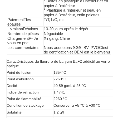
*
Boîtes en plastique à l'intérieur et en
papier à l'extérieur
*
Plastique à l'intérieur et seau en
papier à l'extérieur, enfin palettes
Paiement
T
les
T/T,
L/C, etc.
épaules
Livraison
D
étalons
10-20 jours après le dépôt
Nombre de pièces
Négociable
Chargement
P
- Je
Xingang, Chine
vous en prie.
Les commentaires
Nous acceptons SGS
, BV, PVOC
test
de certification et OEM est le bienvenu
Caractéristiques du fluorure de baryum BaF2 addictif au verre
optique
Point de fusion
1354°C
Point d'ébullition
2260°C
Desité
40,89 g/mL à 25 °C
Indice de réfraction
1.4741
Point de flammabilité
2260 °C
Condition de stockage
Conserver à +5 °C à +30 °C
Solubilité
1.2 g/l