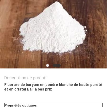
NOUVELLES
LES
AFFAIRES
DEMANDEZ
UN DEVIS
PLAN
DU
Description de produit
SITE
Fluorure de baryum en poudre blanche de haute pureté
et en cristal BaF à bas prix
POLITIQUE
Propriétés optiques