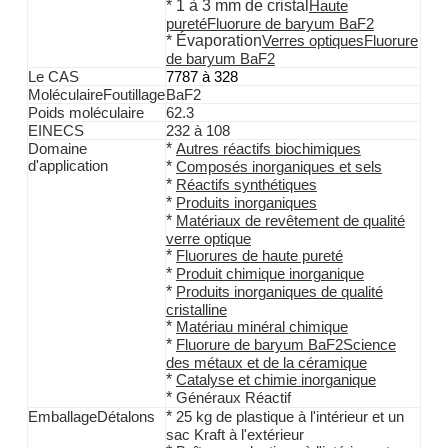
*
1 à 3 mm de cristal
Haute
pureté
Fluorure de baryum BaF2
*
Évaporation
Verres optiques
Fluorure
de baryum BaF2
Le CAS
7787 à 328
M
oléculaire
F
outillage
BaF2
Poids moléculaire
62.3
EINECS
232 à 108
*
Domaine
Autres réactifs biochimiques
d'application
*
Composés inorganiques et sels
*
Réactifs synthétiques
*
Produits inorganiques
*
Matériaux de revêtement de qualité
verre optique
*
Fluorures de haute pureté
*
Produit chimique inorganique
*
Produits inorganiques de qualité
cristalline
*
Matériau minéral chimique
*
Fluorure de baryum BaF2
Science
des métaux et de la céramique
*
Catalyse et chimie inorganique
*
Généraux
Réactif
*
Emballage
D
étalons
25 kg de plastique à l'intérieur et un
sac Kraft à l'extérieur