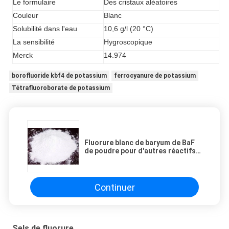
Le formulaire
Des cristaux aléatoires
Couleur
Blanc
Solubilité dans l'eau
10,6 g/l (20 °C)
La sensibilité
Hygroscopique
Merck
14.974
borofluoride kbf4 de potassium
ferrocyanure de potassium
Tétrafluoroborate de potassium
Fluorure blanc de baryum de BaF
de poudre pour d'autres réactifs
biochimiques
Continuer
Sels de fluorure