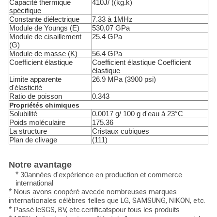
Capacité thermique
410J/ ((kg.k)
spécifique
Constante diélectrique
7.33 à 1MHz
Module de Youngs (E)
530,07 GPa
Module de cisaillement
25.4 GPa
(G)
Module de masse (K)
56.4 GPa
Coefficient élastique
Coefficient élastique Coefficient
élastique
Limite apparente
26.9 MPa (3900 psi)
d'élasticité
Ratio de poisson
0.343
Propriétés chimiques
Solubilité
0.0017 g/ 100 g d'eau à 23°C
Poids moléculaire
175.36
La structure
Cristaux cubiques
Plan de clivage
(111)
Notre avantage
*
30
années d'expérience en production et commerce
international
*
de nombreuses marques
Nous avons coopéré avec
internationales célèbres telles que LG, SAMSUNG, NIKON, etc.
*
SGS, BV, etc.
s
Passé le
certificat
pour tous les produits