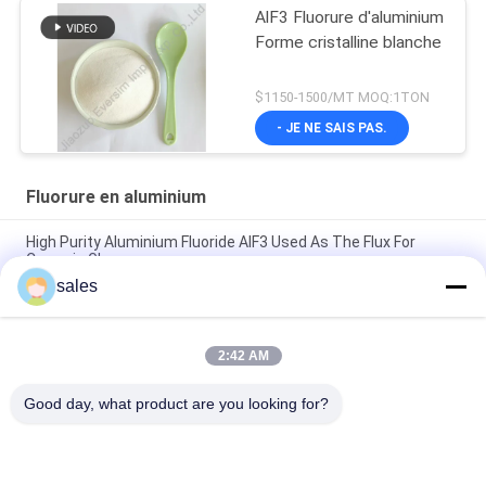
AlF3 Fluorure d'aluminium
Forme cristalline blanche
$1150-1500/MT MOQ:1TON
- JE NE SAIS PAS.
Fluorure en aluminium
High Purity Aluminium Fluoride AlF3 Used As The Flux For
Ceramic Glaze
sales
Matériau de base chimique Fluorure d'aluminium 7784-18-1
pour les fluides de soudage dans la soudure des métaux
2:42 AM
Produit chimique blanc sableux CAS7784-18-1 AlF3 Fluorure
d'aluminium HBD/LBD pour matériaux électroniques
Good day, what product are you looking for?
Catégories populaires
Tous