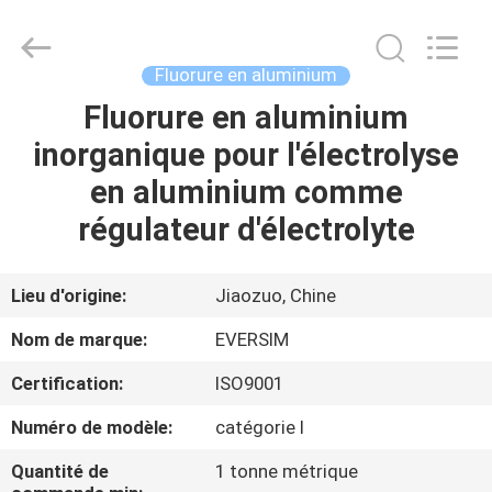
Jiaozuo
Eversim
Imp.&Exp.Co.,Ltd.
All
Rights
Fluorure en aluminium
Reserved.
Fluorure en aluminium
À
inorganique pour l'électrolyse
LA
en aluminium comme
MAISON
régulateur d'électrolyte
PRODUITS
Lieu d'origine:
Jiaozuo, Chine
VIDÉOS
Nom de marque:
EVERSIM
Certification:
ISO9001
À
Numéro de modèle:
catégorie I
PROPOS
DE
Quantité de
1 tonne métrique