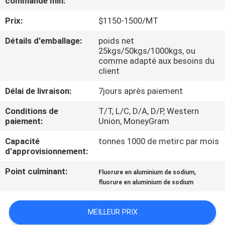
commande min:
NOUS
Prix:
$1150-1500/MT
VISITE
Détails d'emballage:
poids net
25kgs/50kgs/1000kgs, ou
DE
comme adapté aux besoins du
client
L'USINE
Délai de livraison:
7jours après paiement
CONTRÔLE
Conditions de
T/T, L/C, D/A, D/P, Western
paiement:
Union, MoneyGram
DE
LA
Capacité
tonnes 1000 de metirc par mois
d'approvisionnement:
QUALITÉ
Point culminant:
,
Fluorure en aluminium de sodium
fluorure en aluminium de sodium
NOUS
CONTACTER
MEILLEUR PRIX