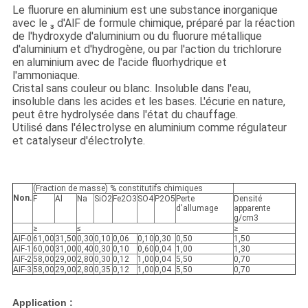
DE
Le fluorure en aluminium est une substance inorganique
avec le ₃ d'AlF de formule chimique, préparé par la réaction
CONFIDENTIALITÉ
de l'hydroxyde d'aluminium ou du fluorure métallique
d'aluminium et d'hydrogène, ou par l'action du trichlorure
en aluminium avec de l'acide fluorhydrique et
l'ammoniaque.
Cristal sans couleur ou blanc. Insoluble dans l'eau,
insoluble dans les acides et les bases. L'écurie en nature,
peut être hydrolysée dans l'état du chauffage.
Utilisé dans l'électrolyse en aluminium comme régulateur
et catalyseur d'électrolyte.
(Fraction de masse) % constitutifs chimiques
Non.
F
Al
Na
SiO2
Fe2O3
SO4
P2O5
Perte
Densité
d'allumage
apparente
g/cm3
≥
≤
≥
AIF-0
61,00
31,50
0,30
0,10
0,06
0,10
0,30
0,50
1,50
AIF-1
60,00
31,00
0,40
0,30
0,10
0,60
0,04
1,00
1,30
AIF-2
58,00
29,00
2,80
0,30
0,12
1,00
0,04
5,50
0,70
AIF-3
58,00
29,00
2,80
0,35
0,12
1,00
0,04
5,50
0,70
Application :