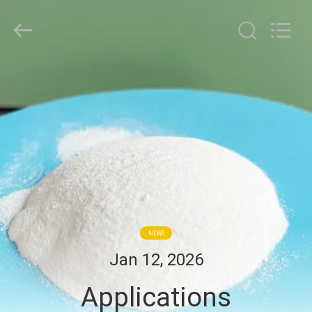
Jiaozuo
Eversim
Imp.&Exp.Co.,Ltd.
All
Rights
Reserved.
À
LA
MAISON
PRODUITS
VIDÉOS
NEWS
À
Jan 12, 2026
PROPOS
Applications
DE