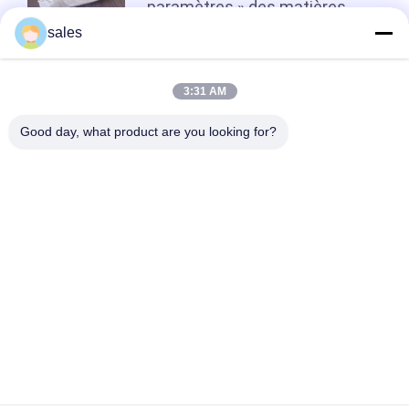
paramètres » des matières
premières dictent la conformité
sales
des exportations pour les
abrasifs de précision ?
top
3:31 AM
Good day, what product are you looking for?
Catégories populaires
Tous
Sodium Cryolithe
Potassium Cryolithe
Fluorure En 
Sels De Fluorure
Aluminium
Coke Calciné De 
Bloc De Carbone 
Pétrole
D'anode
Bloc De Carbone À 
Le Fluorure De 
Cathode
Sodium En Poudre