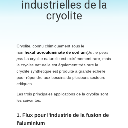
industrielles de la
NOUS
cryolite
VISITE
DE
L'USINE
Cryolite, connu chimiquement sous le
nom
hexafluoroaluminate de sodium
(
Je ne peux
pas.
La cryolite naturelle est extrêmement rare, mais
CONTRÔLE
la cryolite naturelle est également très rare.la
DE
cryolite synthétique est produite à grande échelle
pour répondre aux besoins de plusieurs secteurs
LA
critiques.
QUALITÉ
Les trois principales applications de la cryolite sont
les suivantes:
NOUS
1. Flux pour l'industrie de la fusion de
CONTACTER
l'aluminium