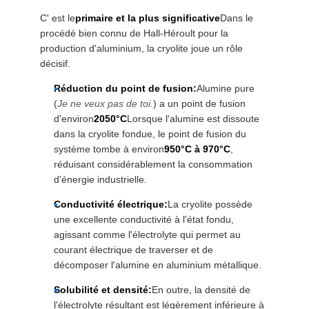
NOUVELLES
C' est le
primaire et la plus significative
Dans le
procédé bien connu de Hall-Héroult pour la
production d'aluminium, la cryolite joue un rôle
LES
décisif.
AFFAIRES
Réduction du point de fusion:
Alumine pure
(
Je ne veux pas de toi.
) a un point de fusion
d'environ
2050°C
Lorsque l'alumine est dissoute
DEMANDEZ
dans la cryolite fondue, le point de fusion du
système tombe à environ
950°C à 970°C
,
UN DEVIS
réduisant considérablement la consommation
d'énergie industrielle.
PLAN
Conductivité électrique:
La cryolite possède
DU
une excellente conductivité à l'état fondu,
agissant comme l'électrolyte qui permet au
SITE
courant électrique de traverser et de
décomposer l'alumine en aluminium métallique.
POLITIQUE
Solubilité et densité:
En outre, la densité de
l'électrolyte résultant est légèrement inférieure à