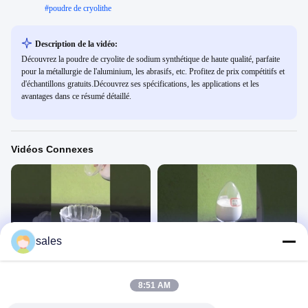
#
poudre de cryolithe
Description de la vidéo:
Découvrez la poudre de cryolite de sodium synthétique de haute qualité, parfaite
pour la métallurgie de l'aluminium, les abrasifs, etc. Profitez de prix compétitifs et
d'échantillons gratuits.Découvrez ses spécifications, les applications et les
avantages dans ce résumé détaillé.
Vidéos Connexes
00:18
00:19
sales
Cryolite synthétique en poudre
Cryolite synthétique en poudre
blanche
blanche
Cryolithe
Cryolithe
8:51 AM
July 14, 2025
July 14, 2025