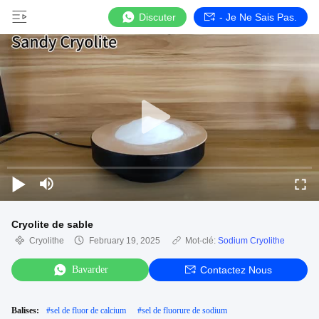
Discuter
- Je Ne Sais Pas.
Cryolite de sable
Cryolithe
February 19, 2025
Mot-clé:
Sodium Cryolithe
Bavarder
Contactez Nous
Balises:
#
sel de fluor de calcium
#
sel de fluorure de sodium